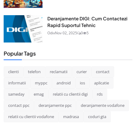
Deranjamente DIGI: Cum Contactezi
Rapid Suportul Tehnic
Odix
Nov 02, 2025
0
5
Popular Tags
clienti
telefon
reclamatii
curier
contact
informatii
myppc
android
ios
aplicatie
sameday
emag
relatii cu clientii digi
rds
contact ppc
deranjamente ppc
deranjamente vodafone
relatii cu clientii vodafone
madrasa
coduri gta