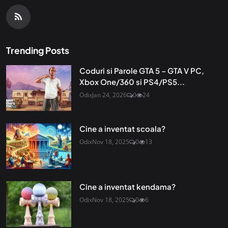
Trending Posts
Coduri si Parole GTA 5 – GTA V PC,
Xbox One/360 si PS4/PS5...
Odix
Jan 24, 2026
0
24
Cine a inventat scoala?
Odix
Nov 18, 2025
0
13
Cine a inventat kendama?
Odix
Nov 18, 2025
0
6