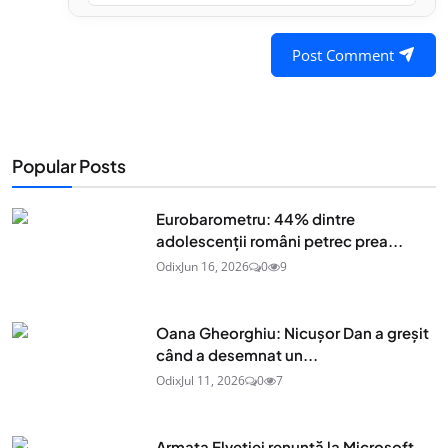
Post Comment
Popular Posts
Eurobarometru: 44% dintre
adolescenţii români petrec prea...
Odix
Jun 16, 2026
0
9
Oana Gheorghiu: Nicușor Dan a greșit
când a desemnat un...
Odix
Jul 11, 2026
0
7
Armata Elveției renunță la Microsoft