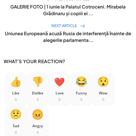
GALERIE FOTO | 1 iunie la Palatul Cotroceni. Mirabela
Grădinaru și copiii ei ...
NEXT ARTICLE
Uniunea Europeană acuză Rusia de interferență înainte de
alegerile parlamenta...
WHAT'S YOUR REACTION?
Like
Dislike
Love
Funny
Wow
0
0
0
0
0
Sad
Angry
0
0