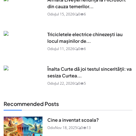
din cauza temerilor...
Odix
Jul 15, 2026
0
6
Tricicletele electrice chinezești iau
locul mașinilor de...
Odix
Jul 11, 2026
0
6
Înalta Curte dă joi testul sincerității: va
sesiza Curtea...
Odix
Jul 22, 2026
0
5
Recommended Posts
Cine a inventat scoala?
Odix
Nov 18, 2025
0
13