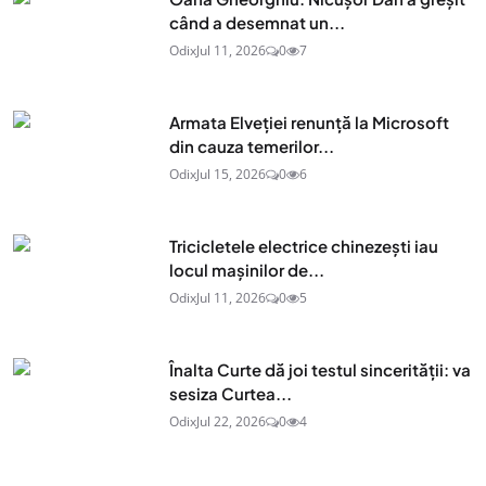
când a desemnat un...
Odix
Jul 11, 2026
0
7
Armata Elveției renunță la Microsoft
din cauza temerilor...
Odix
Jul 15, 2026
0
6
Tricicletele electrice chinezești iau
locul mașinilor de...
Odix
Jul 11, 2026
0
5
Înalta Curte dă joi testul sincerității: va
sesiza Curtea...
Odix
Jul 22, 2026
0
4