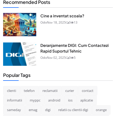
Recommended Posts
Cine a inventat scoala?
Odix
Nov 18, 2025
0
13
Deranjamente DIGI: Cum Contactezi
Rapid Suportul Tehnic
Odix
Nov 02, 2025
0
5
Popular Tags
clienti
telefon
reclamatii
curier
contact
informatii
myppc
android
ios
aplicatie
sameday
emag
digi
relatii cu clientii digi
orange