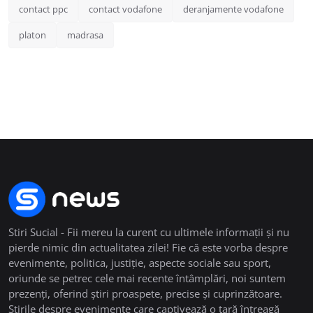
contact ppc
contact vodafone
deranjamente vodafone
platon
madrasa
Stiri Sucial - Fii mereu la curent cu ultimele informații și nu
pierde nimic din actualitatea zilei! Fie că este vorba despre
evenimente, politica, justiție, aspecte sociale sau sport,
oriunde se petrec cele mai recente întâmplări, noi suntem
prezenți, oferind știri proaspete, precise și cuprinzătoare.
Știrile despre evenimente care captivează o țară întreagă