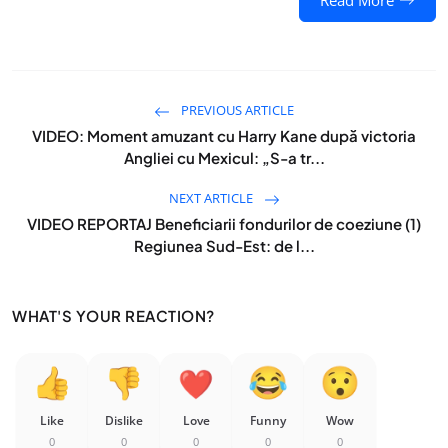
Read More
PREVIOUS ARTICLE
VIDEO: Moment amuzant cu Harry Kane după victoria
Angliei cu Mexicul: „S-a tr...
NEXT ARTICLE
VIDEO REPORTAJ Beneficiarii fondurilor de coeziune (1)
Regiunea Sud-Est: de l...
WHAT'S YOUR REACTION?
Like
Dislike
Love
Funny
Wow
0
0
0
0
0