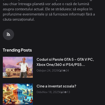
sau chiar întreaga planetă vor aduce o rază de lumină
asupra contextului actual. Ele se străduiesc să explice în
profunzime evenimentele și să furnizeze informații fără a
căuta senzaționalul.
Trending Posts
Coduri si Parole GTA 5 – GTA V PC,
Xbox One/360 si PS4/PS5...
Odix
Jan 24, 2026
0
24
Cine a inventat scoala?
Odix
Nov 18, 2025
0
13