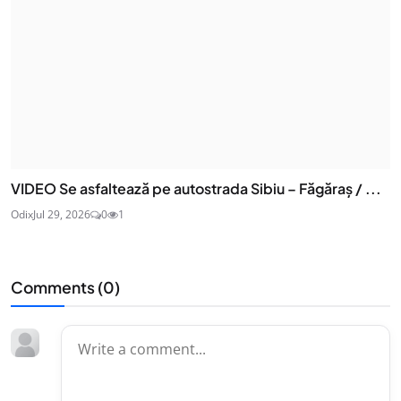
VIDEO Se asfaltează pe autostrada Sibiu – Făgăraș / ...
Odix
Jul 29, 2026
0
1
Comments (
0
)