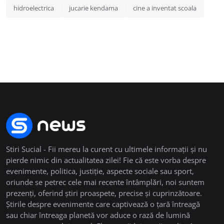
hidroelectrica
jucarie kendama
cine a inventat scoala
Stiri Sucial - Fii mereu la curent cu ultimele informații și nu
pierde nimic din actualitatea zilei! Fie că este vorba despre
evenimente, politica, justiție, aspecte sociale sau sport,
oriunde se petrec cele mai recente întâmplări, noi suntem
prezenți, oferind știri proaspete, precise și cuprinzătoare.
Știrile despre evenimente care captivează o țară întreagă
sau chiar întreaga planetă vor aduce o rază de lumină