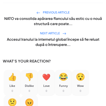
PREVIOUS ARTICLE
NATO va consolida apărarea flancului său estic cu o nouă
structură care poate...
NEXT ARTICLE
Accesul Iranului la internetul global începe să fie reluat
după o întrerupere...
WHAT'S YOUR REACTION?
Like
Dislike
Love
Funny
Wow
0
0
0
0
0