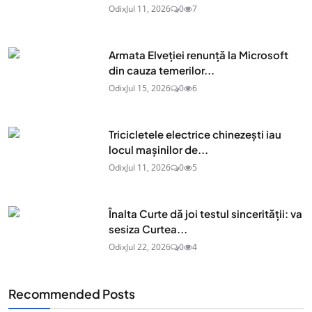
Odix
Jul 11, 2026
0
7
Armata Elveției renunță la Microsoft
din cauza temerilor...
Odix
Jul 15, 2026
0
6
Tricicletele electrice chinezești iau
locul mașinilor de...
Odix
Jul 11, 2026
0
5
Înalta Curte dă joi testul sincerității: va
sesiza Curtea...
Odix
Jul 22, 2026
0
4
Recommended Posts