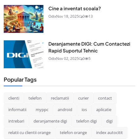
Cine a inventat scoala?
Odix
Nov 18, 2025
0
13
Deranjamente DIGI: Cum Contactezi
Rapid Suportul Tehnic
Odix
Nov 02, 2025
0
5
Popular Tags
clienti
telefon
reclamatii
curier
contact
informatii
myppc
android
ios
aplicatie
intrebari
deranjamente digi
telefon digi
digi
relatii cu clientii orange
telefon orange
index autocitit