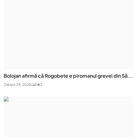
Bolojan afirmă că Rogobete e piromanul grevei din Să...
Odix
Jul 29, 2026
0
2