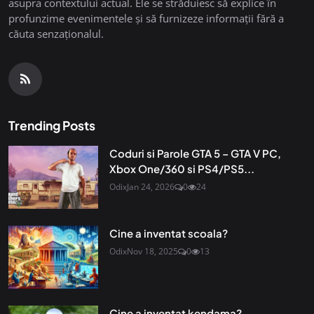
asupra contextului actual. Ele se străduiesc să explice în
profunzime evenimentele și să furnizeze informații fără a
căuta senzaționalul.
Trending Posts
Coduri si Parole GTA 5 – GTA V PC,
Xbox One/360 si PS4/PS5...
Odix
Jan 24, 2026
0
24
Cine a inventat scoala?
Odix
Nov 18, 2025
0
13
Cine a inventat kendama?