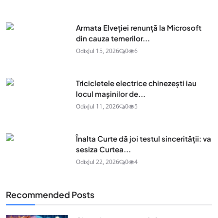
Armata Elveției renunță la Microsoft
din cauza temerilor...
Odix
Jul 15, 2026
0
6
Tricicletele electrice chinezești iau
locul mașinilor de...
Odix
Jul 11, 2026
0
5
Înalta Curte dă joi testul sincerității: va
sesiza Curtea...
Odix
Jul 22, 2026
0
4
Recommended Posts