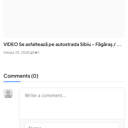
VIDEO Se asfaltează pe autostrada Sibiu – Făgăraș / ...
Odix
Jul 29, 2026
0
1
Comments (
0
)