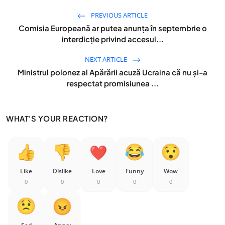
PREVIOUS ARTICLE
Comisia Europeană ar putea anunţa în septembrie o
interdicţie privind accesul...
NEXT ARTICLE
Ministrul polonez al Apărării acuză Ucraina că nu și-a
respectat promisiunea ...
WHAT'S YOUR REACTION?
Like
Dislike
Love
Funny
Wow
0
0
0
0
0