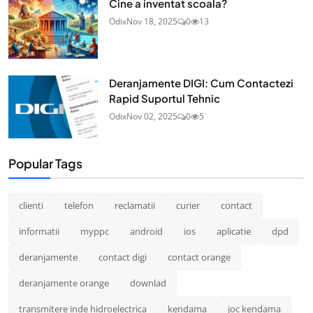
Cine a inventat scoala?
Odix
Nov 18, 2025
0
13
Deranjamente DIGI: Cum Contactezi
Rapid Suportul Tehnic
Odix
Nov 02, 2025
0
5
Popular Tags
clienti
telefon
reclamatii
curier
contact
informatii
myppc
android
ios
aplicatie
dpd
deranjamente
contact digi
contact orange
deranjamente orange
downlad
transmitere inde hidroelectrica
kendama
joc kendama