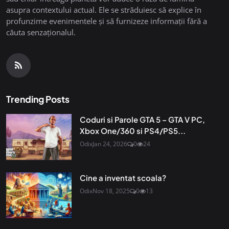
asupra contextului actual. Ele se străduiesc să explice în
profunzime evenimentele și să furnizeze informații fără a
căuta senzaționalul.
Trending Posts
Coduri si Parole GTA 5 – GTA V PC,
Xbox One/360 si PS4/PS5...
Odix
Jan 24, 2026
0
24
Cine a inventat scoala?
Odix
Nov 18, 2025
0
13