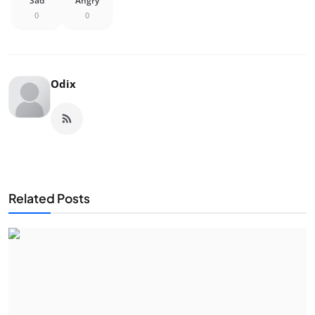
Sad
Angry
0
0
Odix
Related Posts