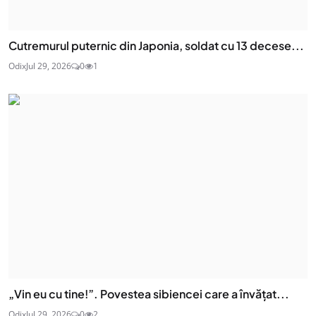
Cutremurul puternic din Japonia, soldat cu 13 decese...
Odix
Jul 29, 2026
0
1
„Vin eu cu tine!”. Povestea sibiencei care a învățat...
Odix
Jul 29, 2026
0
2