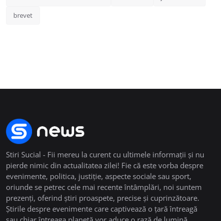
brevet
Stiri Sucial - Fii mereu la curent cu ultimele informații și nu
pierde nimic din actualitatea zilei! Fie că este vorba despre
evenimente, politica, justiție, aspecte sociale sau sport,
oriunde se petrec cele mai recente întâmplări, noi suntem
prezenți, oferind știri proaspete, precise și cuprinzătoare.
Știrile despre evenimente care captivează o țară întreagă
sau chiar întreaga planetă vor aduce o rază de lumină