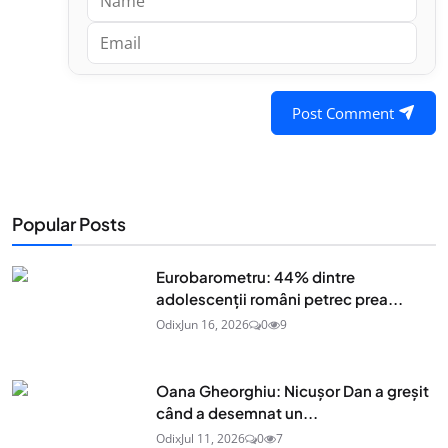
Post Comment
Popular Posts
Eurobarometru: 44% dintre
adolescenţii români petrec prea...
Odix
Jun 16, 2026
0
9
Oana Gheorghiu: Nicușor Dan a greșit
când a desemnat un...
Odix
Jul 11, 2026
0
7