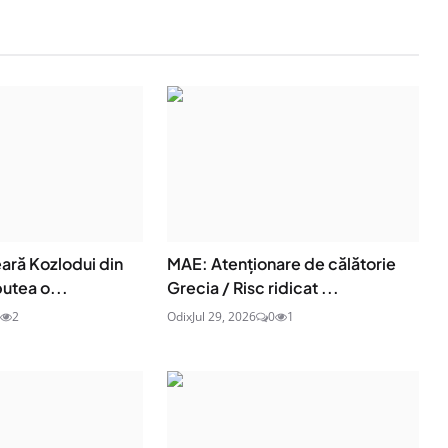
ară Kozlodui din
MAE: Atenţionare de călătorie
putea o...
Grecia / Risc ridicat ...
2
Odix
Jul 29, 2026
0
1