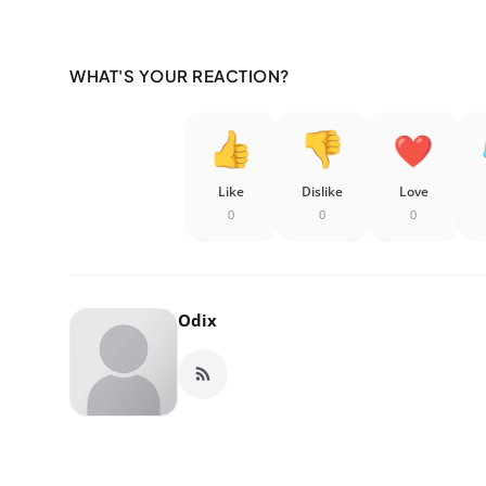
WHAT'S YOUR REACTION?
Like
Dislike
Love
0
0
0
Odix