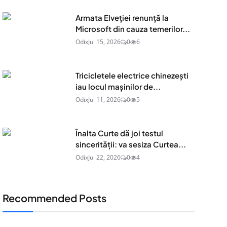
Armata Elveției renunță la
Microsoft din cauza temerilor...
Odix
Jul 15, 2026
0
6
Tricicletele electrice chinezești
iau locul mașinilor de...
Odix
Jul 11, 2026
0
5
Înalta Curte dă joi testul
sincerității: va sesiza Curtea...
Odix
Jul 22, 2026
0
4
Recommended Posts