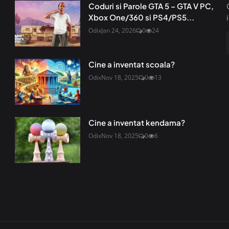
Coduri si Parole GTA 5 – GTA V PC,
Xbox One/360 si PS4/PS5...
Odix
Jan 24, 2026
0
24
Cine a inventat scoala?
Odix
Nov 18, 2025
0
13
Cine a inventat kendama?
Odix
Nov 18, 2025
0
6