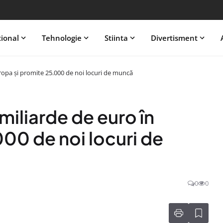
tional
Tehnologie
Stiinta
Divertisment
ropa și promite 25.000 de noi locuri de muncă
iliarde de euro în
00 de noi locuri de
0
0