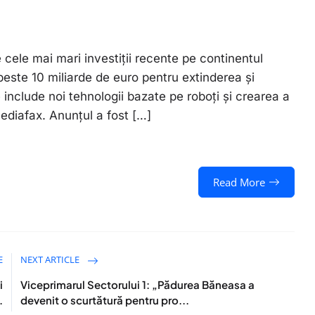
ele mai mari investiții recente pe continentul
ste 10 miliarde de euro pentru extinderea și
 include noi tehnologii bazate pe roboți și crearea a
ediafax. Anunțul a fost […]
Read More
E
NEXT ARTICLE
i
Viceprimarul Sectorului 1: „Pădurea Băneasa a
.
devenit o scurtătură pentru pro...