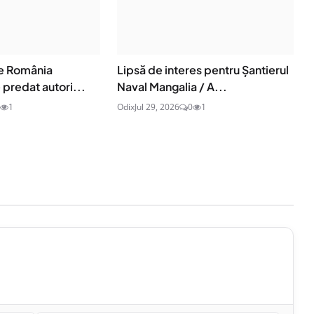
de România
Lipsă de interes pentru Șantierul
 predat autori...
Naval Mangalia / A...
1
Odix
Jul 29, 2026
0
1