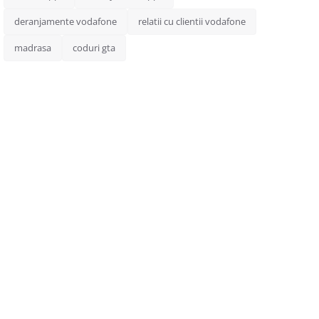
deranjamente vodafone
relatii cu clientii vodafone
madrasa
coduri gta