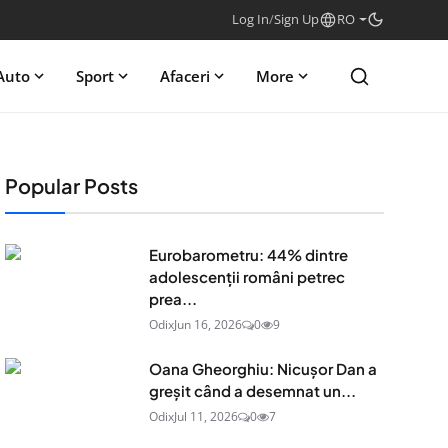
Log In
/
Sign Up
RO
Auto
Sport
Afaceri
More
Popular Posts
Eurobarometru: 44% dintre
adolescenţii români petrec
prea...
Odix
Jun 16, 2026
0
9
Oana Gheorghiu: Nicușor Dan a
greșit când a desemnat un...
Odix
Jul 11, 2026
0
7