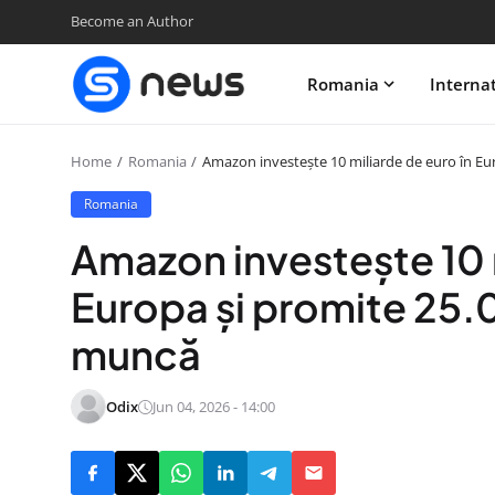
Become an Author
Romania
Interna
Home
Romania
Amazon investește 10 miliarde de euro în Eu
Romania
Amazon investește 10 m
Europa și promite 25.0
muncă
Odix
Jun 04, 2026 - 14:00