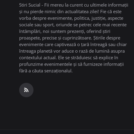
Stiri Sucial - Fii mereu la curent cu ultimele informații
și nu pierde nimic din actualitatea zilei! Fie că este
vorba despre evenimente, politica, justiție, aspecte
sociale sau sport, oriunde se petrec cele mai recente
întâmplări, noi suntem prezenți, oferind știri
proaspete, precise și cuprinzătoare. Știrile despre
evenimente care captivează o țară întreagă sau chiar
întreaga planetă vor aduce o rază de lumină asupra
contextului actual. Ele se străduiesc să explice în
profunzime evenimentele și să furnizeze informații
fără a căuta senzaționalul.