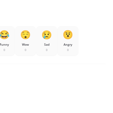
Funny
Wow
Sad
Angry
0
0
0
0