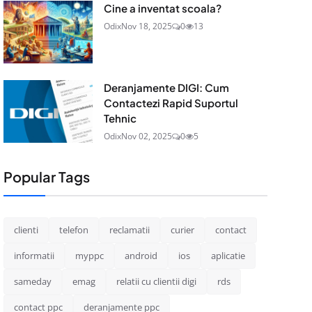
Cine a inventat scoala?
Odix
Nov 18, 2025
0
13
Deranjamente DIGI: Cum
Contactezi Rapid Suportul
Tehnic
Odix
Nov 02, 2025
0
5
Popular Tags
clienti
telefon
reclamatii
curier
contact
informatii
myppc
android
ios
aplicatie
sameday
emag
relatii cu clientii digi
rds
contact ppc
deranjamente ppc