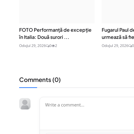
FOTO Performanță de excepție
Fugarul Paul 
în Italia: Două surori ...
urmează să fie
Odix
Jul 29, 2026
0
2
Odix
Jul 29, 2026
0
Comments (
0
)