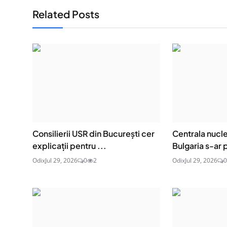
Related Posts
Consilierii USR din București cer
Centrala nucle
explicații pentru ...
Bulgaria s-ar 
Odix
Jul 29, 2026
0
2
Odix
Jul 29, 2026
0