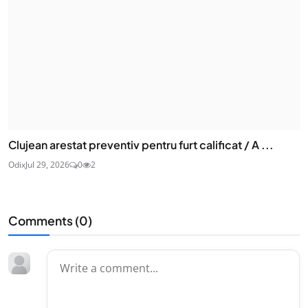
Clujean arestat preventiv pentru furt calificat / A ...
Odix
Jul 29, 2026
0
2
Comments (
0
)