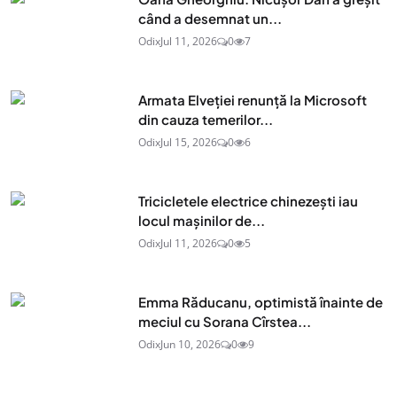
când a desemnat un...
Odix
Jul 11, 2026
0
7
Armata Elveției renunță la Microsoft
din cauza temerilor...
Odix
Jul 15, 2026
0
6
Tricicletele electrice chinezești iau
locul mașinilor de...
Odix
Jul 11, 2026
0
5
Emma Răducanu, optimistă înainte de
meciul cu Sorana Cîrstea...
Odix
Jun 10, 2026
0
9