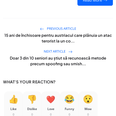
Read More
PREVIOUS ARTICLE
15 ani de închisoare pentru austriacul care plănuia un atac
terorist la un co...
NEXT ARTICLE
Doar 3 din 10 seniori au ştiut să recunoască metode
precum spoofing sau smish...
WHAT'S YOUR REACTION?
Like
Dislike
Love
Funny
Wow
0
0
0
0
0