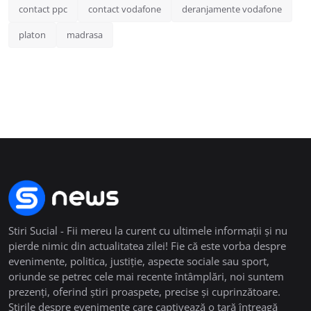
contact ppc
contact vodafone
deranjamente vodafone
platon
madrasa
Stiri Sucial - Fii mereu la curent cu ultimele informații și nu
pierde nimic din actualitatea zilei! Fie că este vorba despre
evenimente, politica, justiție, aspecte sociale sau sport,
oriunde se petrec cele mai recente întâmplări, noi suntem
prezenți, oferind știri proaspete, precise și cuprinzătoare.
Știrile despre evenimente care captivează o țară întreagă