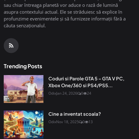
sau chiar întreaga planetă vor aduce o rază de lumină
asupra contextului actual. Ele se străduiesc să explice în
profunzime evenimentele și să furnizeze informații fără a
căuta senzaționalul.
Trending Posts
Coduri si Parole GTA 5 – GTA V PC,
Xbox One/360 si PS4/PS5...
Odix
Jan 24, 2026
0
24
Cine a inventat scoala?
Odix
Nov 18, 2025
0
13