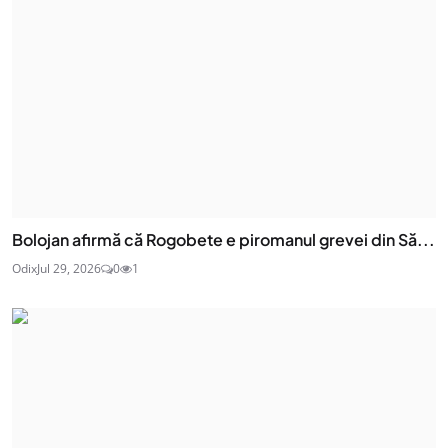
Bolojan afirmă că Rogobete e piromanul grevei din Să...
Odix
Jul 29, 2026
0
1