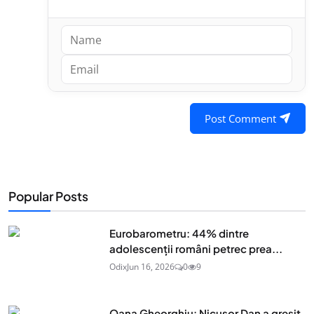
Post Comment
Popular Posts
Eurobarometru: 44% dintre
adolescenţii români petrec prea...
Odix
Jun 16, 2026
0
9
Oana Gheorghiu: Nicușor Dan a greșit