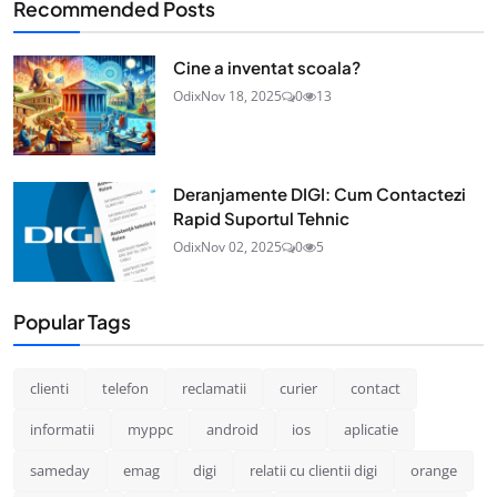
Recommended Posts
Cine a inventat scoala?
Odix
Nov 18, 2025
0
13
Deranjamente DIGI: Cum Contactezi
Rapid Suportul Tehnic
Odix
Nov 02, 2025
0
5
Popular Tags
clienti
telefon
reclamatii
curier
contact
informatii
myppc
android
ios
aplicatie
sameday
emag
digi
relatii cu clientii digi
orange