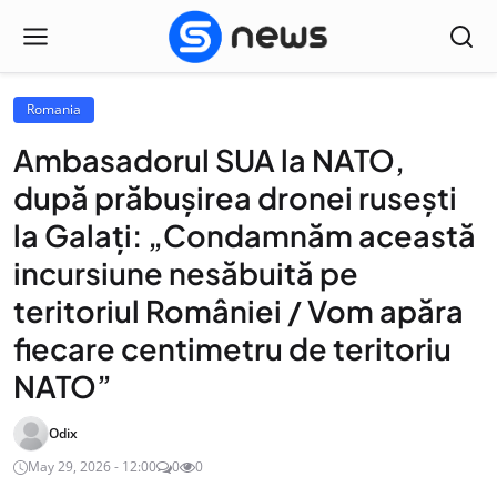
Romania
Ambasadorul SUA la NATO,
după prăbușirea dronei rusești
la Galați: „Condamnăm această
incursiune nesăbuită pe
teritoriul României / Vom apăra
fiecare centimetru de teritoriu
NATO”
Odix
May 29, 2026 - 12:00
0
0