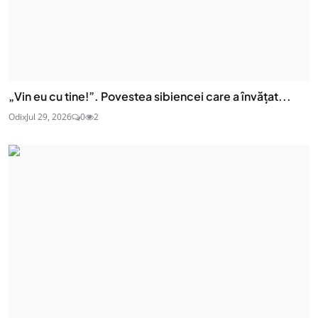
„Vin eu cu tine!”. Povestea sibiencei care a învățat...
Odix
Jul 29, 2026
0
2