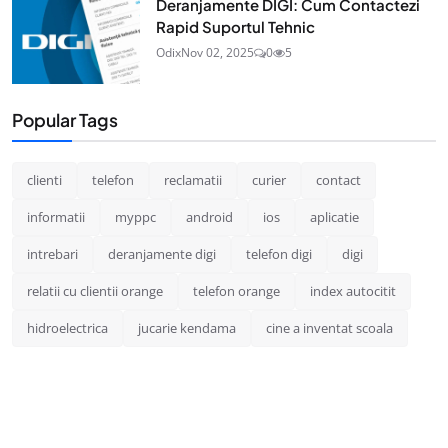
Deranjamente DIGI: Cum Contactezi
Rapid Suportul Tehnic
Odix
Nov 02, 2025
0
5
Popular Tags
clienti
telefon
reclamatii
curier
contact
informatii
myppc
android
ios
aplicatie
intrebari
deranjamente digi
telefon digi
digi
relatii cu clientii orange
telefon orange
index autocitit
hidroelectrica
jucarie kendama
cine a inventat scoala