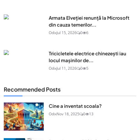
Armata Elveției renunță la Microsoft
din cauza temerilor...
Odix
Jul 15, 2026
0
6
Tricicletele electrice chinezești iau
locul mașinilor de...
Odix
Jul 11, 2026
0
5
Recommended Posts
Cine a inventat scoala?
Odix
Nov 18, 2025
0
13