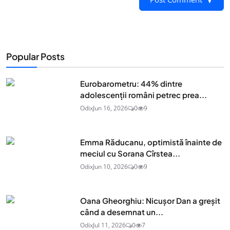
Popular Posts
Eurobarometru: 44% dintre
adolescenţii români petrec prea...
Odix
Jun 16, 2026
0
9
Emma Răducanu, optimistă înainte de
meciul cu Sorana Cîrstea...
Odix
Jun 10, 2026
0
9
Oana Gheorghiu: Nicușor Dan a greșit
când a desemnat un...
Odix
Jul 11, 2026
0
7