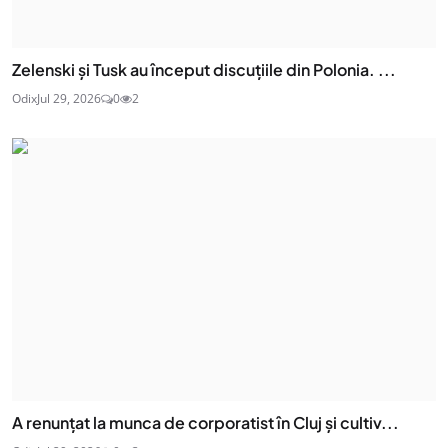
Zelenski și Tusk au început discuțiile din Polonia. ...
Odix
Jul 29, 2026
0
2
A renunțat la munca de corporatist în Cluj și cultiv...