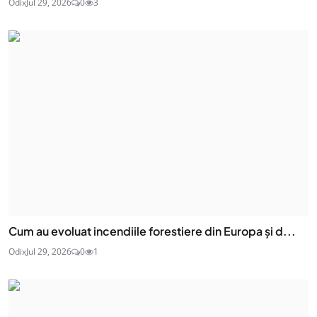
Odix
Jul 29, 2026
0
3
Cum au evoluat incendiile forestiere din Europa și d...
Odix
Jul 29, 2026
0
1