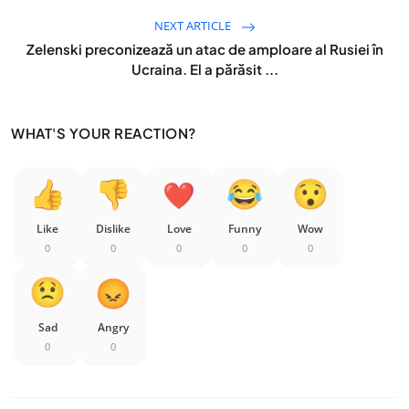
NEXT ARTICLE
Zelenski preconizează un atac de amploare al Rusiei în
Ucraina. El a părăsit ...
WHAT'S YOUR REACTION?
Like
Dislike
Love
Funny
Wow
0
0
0
0
0
Sad
Angry
0
0