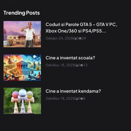
Trending Posts
Coduri si Parole GTA 5 – GTA V PC,
Xbox One/360 si PS4/PS5...
Odix
Jan 24, 2026
0
24
Cine a inventat scoala?
Odix
Nov 18, 2025
0
13
Cine a inventat kendama?
Odix
Nov 18, 2025
0
6