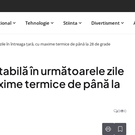
tional
Tehnologie
Stiinta
Divertisment
le în întreaga ţară, cu maxime termice de până la 28 de grade
bilă în următoarele zile
axime termice de până la
0
0