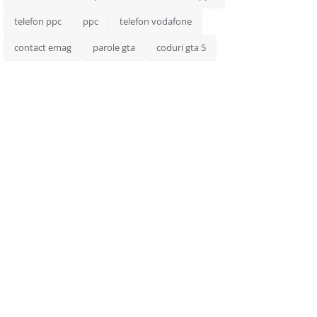
telefon ppc
ppc
telefon vodafone
contact emag
parole gta
coduri gta 5