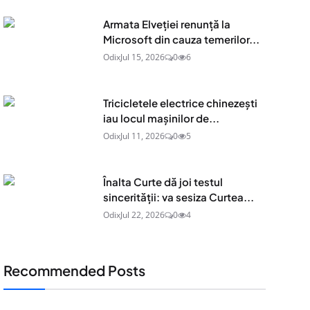
Armata Elveției renunță la
Microsoft din cauza temerilor...
Odix
Jul 15, 2026
0
6
Tricicletele electrice chinezești
iau locul mașinilor de...
Odix
Jul 11, 2026
0
5
Înalta Curte dă joi testul
sincerității: va sesiza Curtea...
Odix
Jul 22, 2026
0
4
Recommended Posts