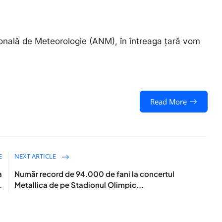
onală de Meteorologie (ANM), în întreaga țară vom
Read More
E
NEXT ARTICLE
a
Număr record de 94.000 de fani la concertul
.
Metallica de pe Stadionul Olimpic...