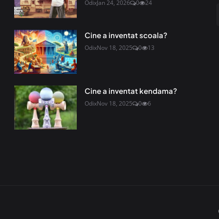
Odix
Jan 24, 2026
0
24
Cine a inventat scoala?
Odix
Nov 18, 2025
0
13
Cine a inventat kendama?
Odix
Nov 18, 2025
0
6