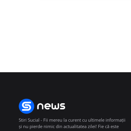
Stiri Sucial - Fii mereu la curent cu ultimele informații
și nu pierde nimic din actualitatea zilei! Fie că este