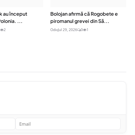
sk au început
Bolojan afirmă că Rogobete e
olonia. ...
piromanul grevei din Să...
2
Odix
Jul 29, 2026
0
1