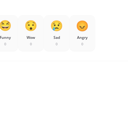
Funny
Wow
Sad
Angry
0
0
0
0