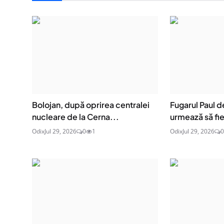
Bolojan, după oprirea centralei
Fugarul Paul 
nucleare de la Cerna...
urmează să fie
Odix
Jul 29, 2026
0
1
Odix
Jul 29, 2026
0