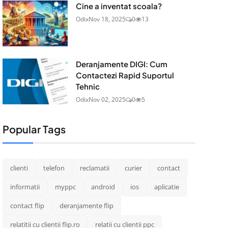
Cine a inventat scoala?
Odix
Nov 18, 2025
0
13
Deranjamente DIGI: Cum
Contactezi Rapid Suportul
Tehnic
Odix
Nov 02, 2025
0
5
Popular Tags
clienti
telefon
reclamatii
curier
contact
informatii
myppc
android
ios
aplicatie
contact flip
deranjamente flip
relatitii cu clientii flip.ro
relatii cu clientii ppc