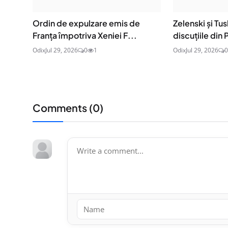
Ordin de expulzare emis de
Zelenski și Tu
Franța împotriva Xeniei F...
discuțiile din P
Odix
Jul 29, 2026
0
1
Odix
Jul 29, 2026
0
Comments (
0
)