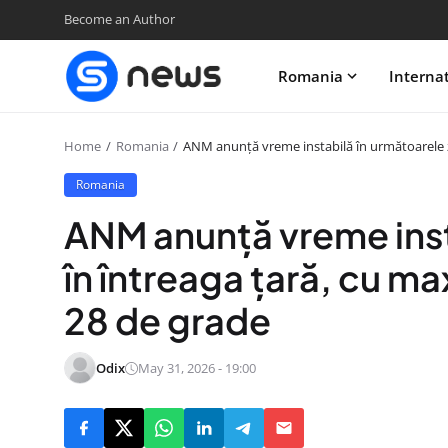
Become an Author
Romania
Interna
Home
Romania
ANM anunță vreme instabilă în următoarele zi
Romania
ANM anunță vreme insta
în întreaga ţară, cu m
28 de grade
Odix
May 31, 2026 - 19:00