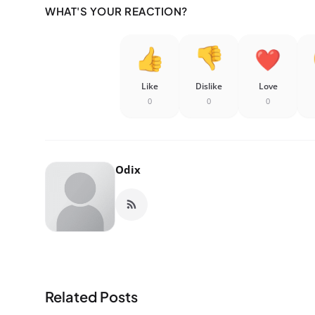
WHAT'S YOUR REACTION?
Like
Dislike
Love
0
0
0
Odix
Related Posts