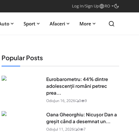
Log In
/
Sign Up
RO
Auto
Sport
Afaceri
More
Popular Posts
Eurobarometru: 44% dintre
adolescenţii români petrec
prea...
Odix
Jun 16, 2026
0
9
Oana Gheorghiu: Nicușor Dan a
greșit când a desemnat un...
Odix
Jul 11, 2026
0
7