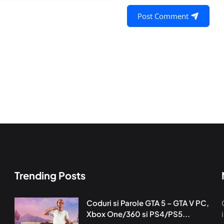
Post Comment
Trending Posts
Coduri si Parole GTA 5 – GTA V PC,
Xbox One/360 si PS4/PS5...