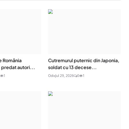
de România
Cutremurul puternic din Japonia,
 predat autori...
soldat cu 13 decese...
1
Odix
Jul 29, 2026
0
1