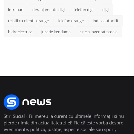
intrebari
deranjamente digi
telefon digi
digi
relatii cu clientii orange
telefon orange
index autocitit
hidroelectrica
jucarie kendama
cine a inventat scoala
Stiri Sucial - Fii mereu la curent cu ultimele informații și nu
pierde nimic din actualitatea zilei! Fie că este vorba despre
evenimente, politica, justiție, aspecte sociale sau sport,