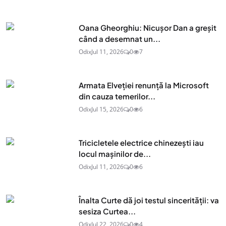
Oana Gheorghiu: Nicușor Dan a greșit
când a desemnat un...
Odix
Jul 11, 2026
0
7
Armata Elveției renunță la Microsoft
din cauza temerilor...
Odix
Jul 15, 2026
0
6
Tricicletele electrice chinezești iau
locul mașinilor de...
Odix
Jul 11, 2026
0
6
Înalta Curte dă joi testul sincerității: va
sesiza Curtea...
Odix
Jul 22, 2026
0
4