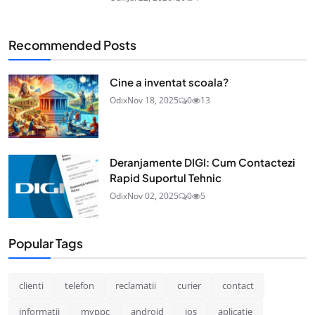
Recommended Posts
Cine a inventat scoala?
Odix
Nov 18, 2025
0
13
Deranjamente DIGI: Cum Contactezi
Rapid Suportul Tehnic
Odix
Nov 02, 2025
0
5
Popular Tags
clienti
telefon
reclamatii
curier
contact
informatii
myppc
android
ios
aplicatie