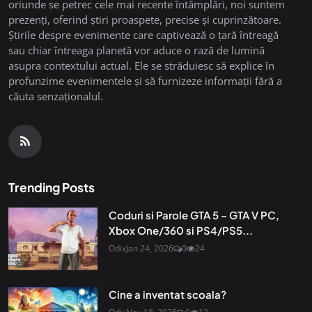
oriunde se petrec cele mai recente întâmplări, noi suntem
prezenți, oferind știri proaspete, precise și cuprinzătoare.
Știrile despre evenimente care captivează o țară întreagă
sau chiar întreaga planetă vor aduce o rază de lumină
asupra contextului actual. Ele se străduiesc să explice în
profunzime evenimentele și să furnizeze informații fără a
căuta senzaționalul.
Trending Posts
Coduri si Parole GTA 5 – GTA V PC,
Xbox One/360 si PS4/PS5...
Odix
Jan 24, 2026
0
24
Cine a inventat scoala?