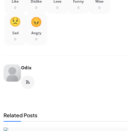
Like
Dislike
Love
Funny
Wow
0
0
0
0
0
Sad
Angry
0
0
Odix
Related Posts