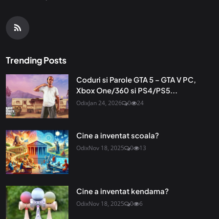
Trending Posts
Coduri si Parole GTA 5 – GTA V PC,
Xbox One/360 si PS4/PS5...
Odix
Jan 24, 2026
0
24
Cine a inventat scoala?
Odix
Nov 18, 2025
0
13
Cine a inventat kendama?
Odix
Nov 18, 2025
0
6