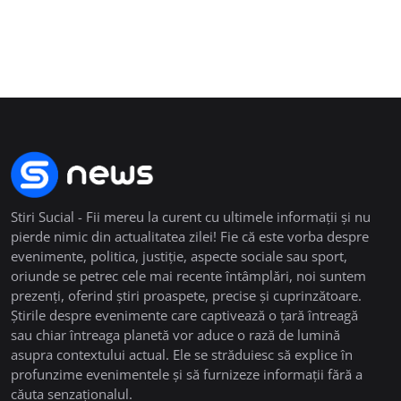
Stiri Sucial - Fii mereu la curent cu ultimele informații și nu
pierde nimic din actualitatea zilei! Fie că este vorba despre
evenimente, politica, justiție, aspecte sociale sau sport,
oriunde se petrec cele mai recente întâmplări, noi suntem
prezenți, oferind știri proaspete, precise și cuprinzătoare.
Știrile despre evenimente care captivează o țară întreagă
sau chiar întreaga planetă vor aduce o rază de lumină
asupra contextului actual. Ele se străduiesc să explice în
profunzime evenimentele și să furnizeze informații fără a
căuta senzaționalul.