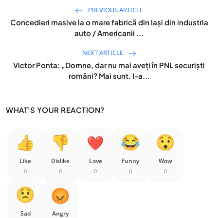
PREVIOUS ARTICLE
Concedieri masive la o mare fabrică din Iași din industria
auto / Americanii ...
NEXT ARTICLE
Victor Ponta: „Domne, dar nu mai aveți în PNL securiști
români? Mai sunt. I-a...
WHAT'S YOUR REACTION?
Like
Dislike
Love
Funny
Wow
0
0
0
0
0
Sad
Angry