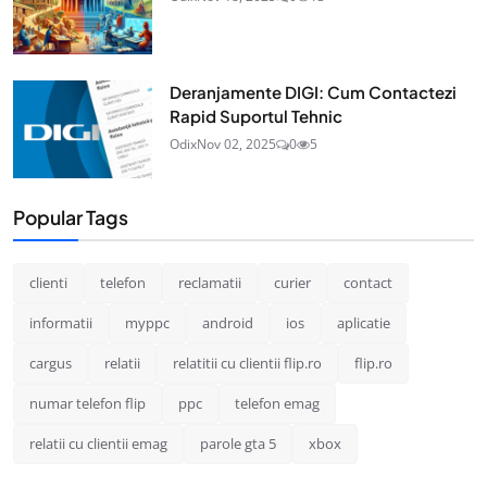
Deranjamente DIGI: Cum Contactezi
Rapid Suportul Tehnic
Odix
Nov 02, 2025
0
5
Popular Tags
clienti
telefon
reclamatii
curier
contact
informatii
myppc
android
ios
aplicatie
cargus
relatii
relatitii cu clientii flip.ro
flip.ro
numar telefon flip
ppc
telefon emag
relatii cu clientii emag
parole gta 5
xbox