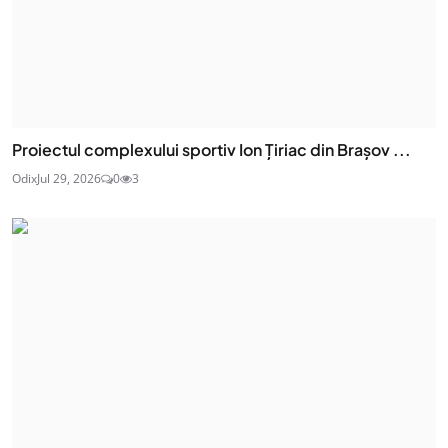
Proiectul complexului sportiv Ion Țiriac din Brașov ...
Odix
Jul 29, 2026
0
3