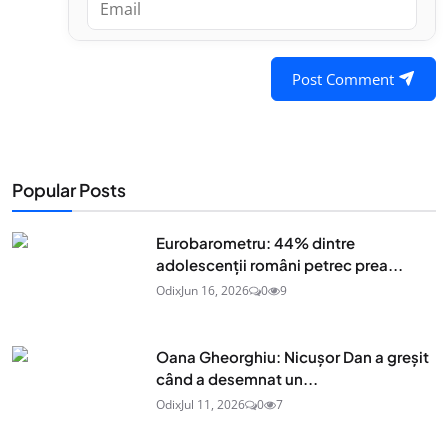
Post Comment
Popular Posts
Eurobarometru: 44% dintre
adolescenţii români petrec prea...
Odix
Jun 16, 2026
0
9
Oana Gheorghiu: Nicușor Dan a greșit
când a desemnat un...
Odix
Jul 11, 2026
0
7