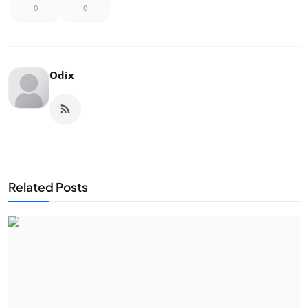
0
0
Odix
Related Posts