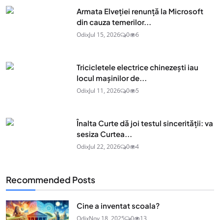
Armata Elveției renunță la Microsoft
din cauza temerilor...
Odix
Jul 15, 2026
0
6
Tricicletele electrice chinezești iau
locul mașinilor de...
Odix
Jul 11, 2026
0
5
Înalta Curte dă joi testul sincerității: va
sesiza Curtea...
Odix
Jul 22, 2026
0
4
Recommended Posts
Cine a inventat scoala?
Odix
Nov 18, 2025
0
13