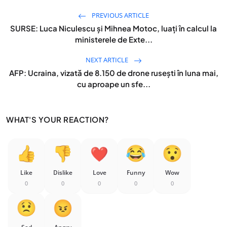
PREVIOUS ARTICLE
SURSE: Luca Niculescu și Mihnea Motoc, luați în calcul la
ministerele de Exte...
NEXT ARTICLE
AFP: Ucraina, vizată de 8.150 de drone rusești în luna mai,
cu aproape un sfe...
WHAT'S YOUR REACTION?
Like
Dislike
Love
Funny
Wow
0
0
0
0
0