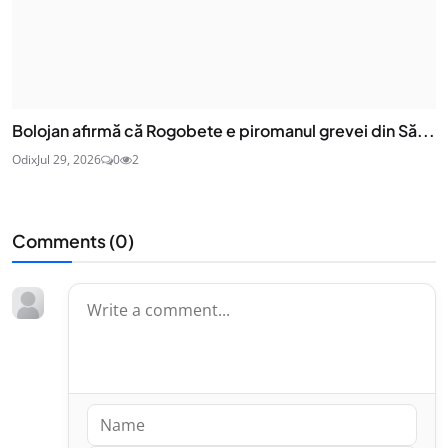
Bolojan afirmă că Rogobete e piromanul grevei din Să...
Odix
Jul 29, 2026
0
2
Comments (
0
)