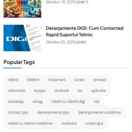
Odix
Nov 18, 2025
0
13
Deranjamente DIGI: Cum Contactezi
Rapid Suportul Tehnic
Odix
Nov 02, 2025
0
5
Popular Tags
clienti
telefon
reclamatii
curier
contact
informatii
myppc
android
ios
aplicatie
sameday
emag
relatii cu clientii digi
rds
contact ppc
deranjamente ppc
deranjamente vodafone
relatii cu clientii vodafone
madrasa
coduri gta