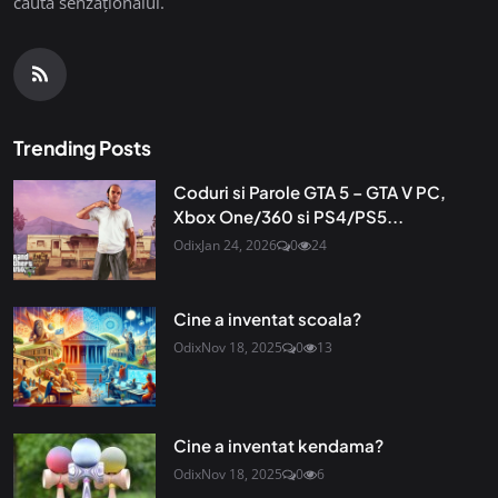
căuta senzaționalul.
Trending Posts
Coduri si Parole GTA 5 – GTA V PC,
Xbox One/360 si PS4/PS5...
Odix
Jan 24, 2026
0
24
Cine a inventat scoala?
Odix
Nov 18, 2025
0
13
Cine a inventat kendama?
Odix
Nov 18, 2025
0
6