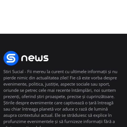
Stiri Sucial - Fii mereu la curent cu ultimele informații și nu
pierde nimic din actualitatea zilei! Fie că este vorba despre
evenimente, politica, justiție, aspecte sociale sau sport,
oriunde se petrec cele mai recente întâmplări, noi suntem
prezenți, oferind știri proaspete, precise și cuprinzătoare.
Știrile despre evenimente care captivează o țară întreagă
sau chiar întreaga planetă vor aduce o rază de lumină
asupra contextului actual. Ele se străduiesc să explice în
profunzime evenimentele și să furnizeze informații fără a