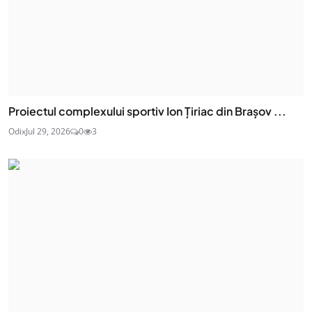
Proiectul complexului sportiv Ion Țiriac din Brașov ...
Odix
Jul 29, 2026
0
3