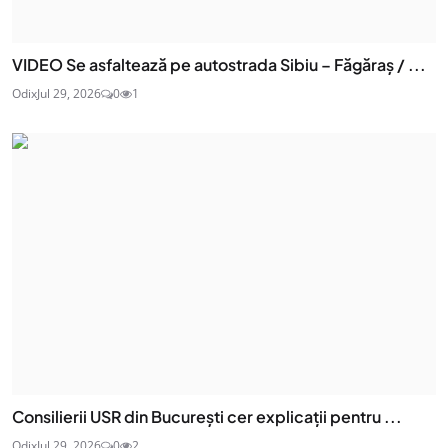
VIDEO Se asfaltează pe autostrada Sibiu – Făgăraș / ...
Odix
Jul 29, 2026
0
1
Consilierii USR din București cer explicații pentru ...
Odix
Jul 29, 2026
0
2