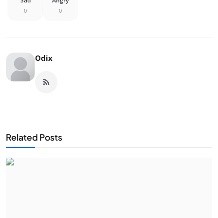
Sad
Angry
0
0
Odix
Related Posts