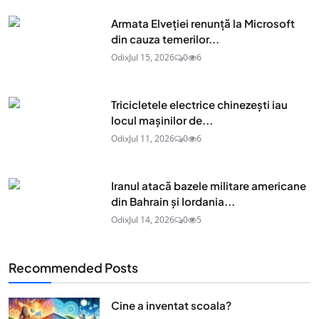
Armata Elveției renunță la Microsoft
din cauza temerilor...
Odix
Jul 15, 2026
0
6
Tricicletele electrice chinezești iau
locul mașinilor de...
Odix
Jul 11, 2026
0
6
Iranul atacă bazele militare americane
din Bahrain și Iordania...
Odix
Jul 14, 2026
0
5
Recommended Posts
Cine a inventat scoala?