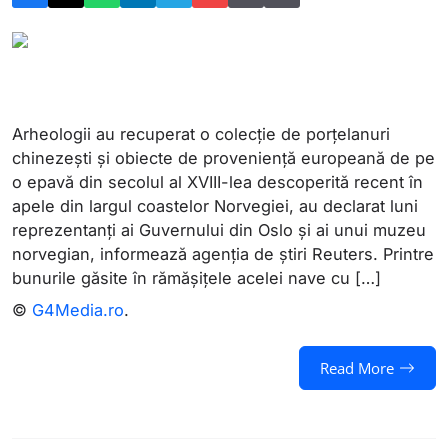
Arheologii au recuperat o colecţie de porţelanuri
chinezeşti şi obiecte de provenienţă europeană de pe
o epavă din secolul al XVIII-lea descoperită recent în
apele din largul coastelor Norvegiei, au declarat luni
reprezentanţi ai Guvernului din Oslo şi ai unui muzeu
norvegian, informează agenția de știri Reuters. Printre
bunurile găsite în rămăşiţele acelei nave cu […]
©
G4Media.ro
.
Read More