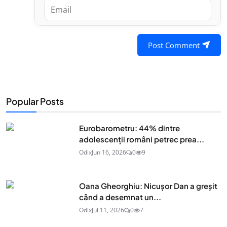
Post Comment
Popular Posts
Eurobarometru: 44% dintre
adolescenţii români petrec prea...
Odix
Jun 16, 2026
0
9
Oana Gheorghiu: Nicușor Dan a greșit
când a desemnat un...
Odix
Jul 11, 2026
0
7