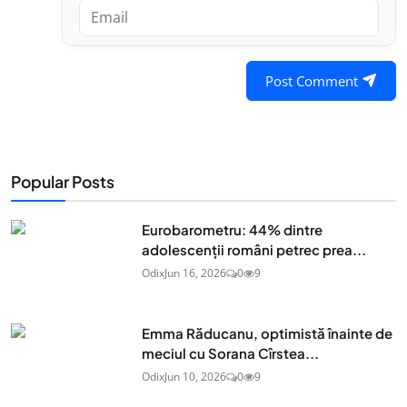
Post Comment
Popular Posts
Eurobarometru: 44% dintre
adolescenţii români petrec prea...
Odix
Jun 16, 2026
0
9
Emma Răducanu, optimistă înainte de
meciul cu Sorana Cîrstea...
Odix
Jun 10, 2026
0
9