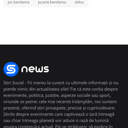
joc kendama
jucarie kendama
stilou
Stiri Sucial - Fii mereu la curent cu ultimele informații și nu
pierde nimic din actualitatea zilei! Fie că este vorba despre
evenimente, politica, justiție, aspecte sociale sau sport,
oriunde se petrec cele mai recente întâmplări, noi suntem
prezenți, oferind știri proaspete, precise și cuprinzătoare.
Știrile despre evenimente care captivează o țară întreagă
sau chiar întreaga planetă vor aduce o rază de lumină
asupra contextului actual. Ele se străduiesc să explice în