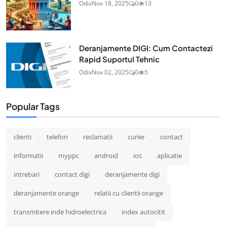
Odix
Nov 18, 2025
0
13
Deranjamente DIGI: Cum Contactezi
Rapid Suportul Tehnic
Odix
Nov 02, 2025
0
5
Popular Tags
clienti
telefon
reclamatii
curier
contact
informatii
myppc
android
ios
aplicatie
intrebari
contact digi
deranjamente digi
deranjamente orange
relatii cu clientii orange
transmitere inde hidroelectrica
index autocitit