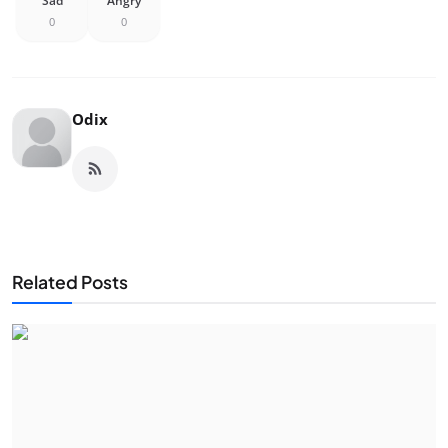
Sad
Angry
0
0
Odix
Related Posts