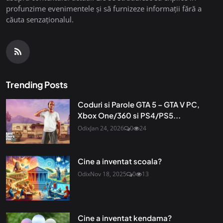
profunzime evenimentele și să furnizeze informații fără a
căuta senzaționalul.
Trending Posts
Coduri si Parole GTA 5 – GTA V PC,
Xbox One/360 si PS4/PS5...
Odix
Jan 24, 2026
0
24
Cine a inventat scoala?
Odix
Nov 18, 2025
0
13
Cine a inventat kendama?