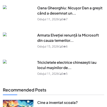
Oana Gheorghiu: Nicușor Dan a greșit
când a desemnat un...
Odix
Jul 11, 2026
0
7
Armata Elveției renunță la Microsoft
din cauza temerilor...
Odix
Jul 15, 2026
0
6
Tricicletele electrice chinezești iau
locul mașinilor de...
Odix
Jul 11, 2026
0
5
Recommended Posts
Cine a inventat scoala?