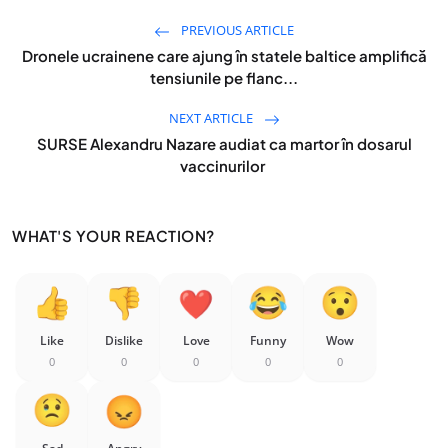
PREVIOUS ARTICLE
Dronele ucrainene care ajung în statele baltice amplifică
tensiunile pe flanc...
NEXT ARTICLE
SURSE Alexandru Nazare audiat ca martor în dosarul
vaccinurilor
WHAT'S YOUR REACTION?
Like
Dislike
Love
Funny
Wow
0
0
0
0
0