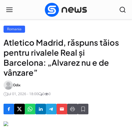
Romania
Atletico Madrid, răspuns tăios
pentru rivalele Real și
Barcelona: „Alvarez nu e de
vânzare”
Odix
Jul 01, 2026 - 18:00
0
0