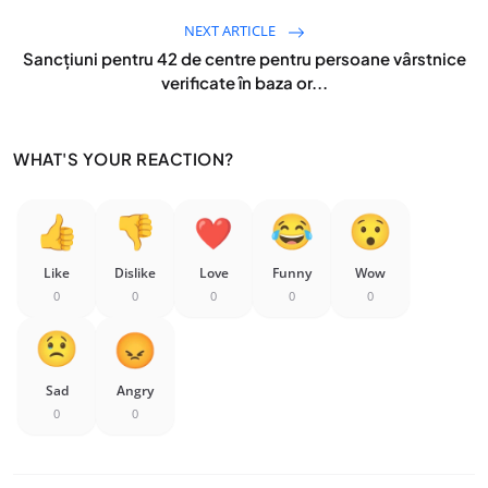
NEXT ARTICLE
Sancţiuni pentru 42 de centre pentru persoane vârstnice
verificate în baza or...
WHAT'S YOUR REACTION?
Like
Dislike
Love
Funny
Wow
0
0
0
0
0
Sad
Angry
0
0