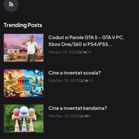
Trending Posts
Coduri si Parole GTA 5 – GTA V PC,
Xbox One/360 si PS4/PS5...
Odix
Jan 24, 2026
0
24
Cine a inventat scoala?
Odix
Nov 18, 2025
0
13
Cine a inventat kendama?
Odix
Nov 18, 2025
0
6