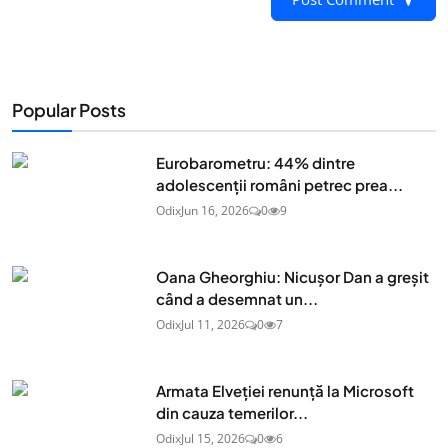
Popular Posts
Eurobarometru: 44% dintre
adolescenţii români petrec prea...
Odix
Jun 16, 2026
0
9
Oana Gheorghiu: Nicușor Dan a greșit
când a desemnat un...
Odix
Jul 11, 2026
0
7
Armata Elveției renunță la Microsoft
din cauza temerilor...
Odix
Jul 15, 2026
0
6