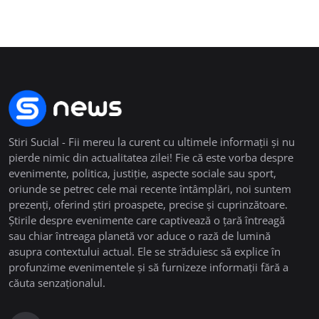
Stiri Sucial - Fii mereu la curent cu ultimele informații și nu
pierde nimic din actualitatea zilei! Fie că este vorba despre
evenimente, politica, justiție, aspecte sociale sau sport,
oriunde se petrec cele mai recente întâmplări, noi suntem
prezenți, oferind știri proaspete, precise și cuprinzătoare.
Știrile despre evenimente care captivează o țară întreagă
sau chiar întreaga planetă vor aduce o rază de lumină
asupra contextului actual. Ele se străduiesc să explice în
profunzime evenimentele și să furnizeze informații fără a
căuta senzaționalul.