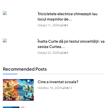
Tricicletele electrice chinezești iau
locul mașinilor de...
Odix
Jul 11, 2026
0
5
Înalta Curte dă joi testul sincerității: va
sesiza Curtea...
Odix
Jul 22, 2026
0
4
Recommended Posts
Cine a inventat scoala?
Odix
Nov 18, 2025
0
13