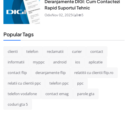
Deranjamente DIGI: Cum Contactezi
Rapid Suportul Tehnic
Odix
Nov 02, 2025
0
5
Popular Tags
clienti
telefon
reclamatii
curier
contact
informatii
myppc
android
ios
aplicatie
contact flip
deranjamente flip
relatitii cu clientii flip.ro
relatii cu clientii ppc
telefon ppc
ppc
telefon vodafone
contact emag
parole gta
coduri gta 5