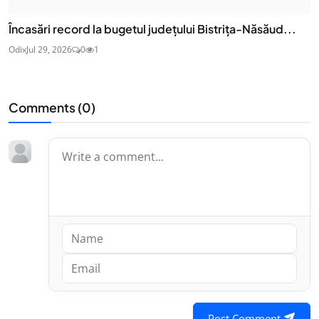
Încasări record la bugetul județului Bistrița-Năsăud...
Odix
Jul 29, 2026
0
1
Comments (
0
)
Post Comment