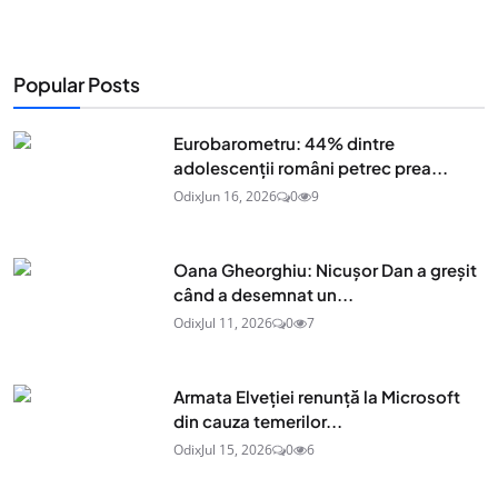
Popular Posts
Eurobarometru: 44% dintre
adolescenţii români petrec prea...
Odix
Jun 16, 2026
0
9
Oana Gheorghiu: Nicușor Dan a greșit
când a desemnat un...
Odix
Jul 11, 2026
0
7
Armata Elveției renunță la Microsoft
din cauza temerilor...
Odix
Jul 15, 2026
0
6