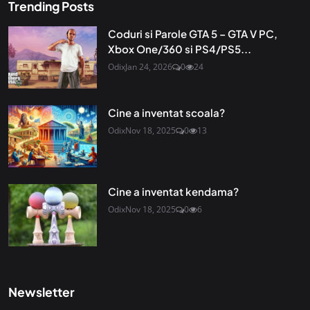
Trending Posts
Coduri si Parole GTA 5 – GTA V PC,
Xbox One/360 si PS4/PS5...
Odix
Jan 24, 2026
0
24
Cine a inventat scoala?
Odix
Nov 18, 2025
0
13
Cine a inventat kendama?
Odix
Nov 18, 2025
0
6
Newsletter