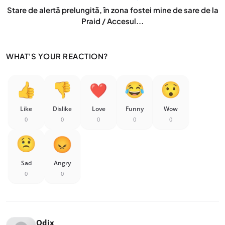
Stare de alertă prelungită, în zona fostei mine de sare de la
Praid / Accesul...
WHAT'S YOUR REACTION?
Like
Dislike
Love
Funny
Wow
0
0
0
0
0
Sad
Angry
0
0
Odix