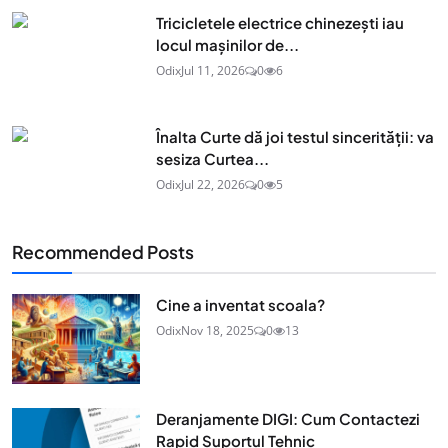
Tricicletele electrice chinezești iau
locul mașinilor de...
Odix
Jul 11, 2026
0
6
Înalta Curte dă joi testul sincerității: va
sesiza Curtea...
Odix
Jul 22, 2026
0
5
Recommended Posts
Cine a inventat scoala?
Odix
Nov 18, 2025
0
13
Deranjamente DIGI: Cum Contactezi
Rapid Suportul Tehnic