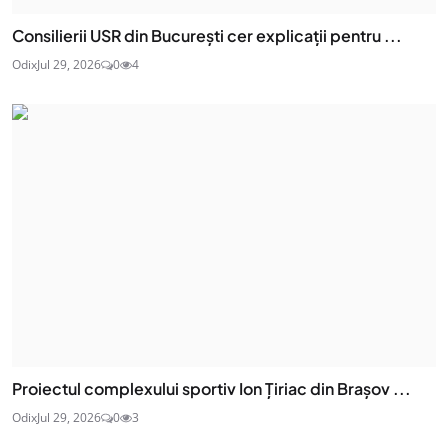
Consilierii USR din București cer explicații pentru ...
Odix
Jul 29, 2026
0
4
Proiectul complexului sportiv Ion Țiriac din Brașov ...
Odix
Jul 29, 2026
0
3