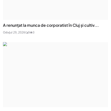
A renunțat la munca de corporatist în Cluj și cultiv...
Odix
Jul 29, 2026
0
3