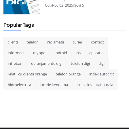
Odix
Nov 02, 2025
0
5
Popular Tags
clienti
telefon
reclamatii
curier
contact
informatii
myppc
android
ios
aplicatie
intrebari
deranjamente digi
telefon digi
digi
relatii cu clientii orange
telefon orange
index autocitit
hidroelectrica
jucarie kendama
cine a inventat scoala