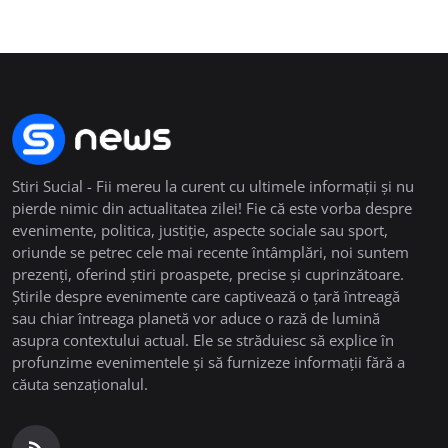
Stiri Sucial - Fii mereu la curent cu ultimele informații și nu
pierde nimic din actualitatea zilei! Fie că este vorba despre
evenimente, politica, justiție, aspecte sociale sau sport,
oriunde se petrec cele mai recente întâmplări, noi suntem
prezenți, oferind știri proaspete, precise și cuprinzătoare.
Știrile despre evenimente care captivează o țară întreagă
sau chiar întreaga planetă vor aduce o rază de lumină
asupra contextului actual. Ele se străduiesc să explice în
profunzime evenimentele și să furnizeze informații fără a
căuta senzaționalul.