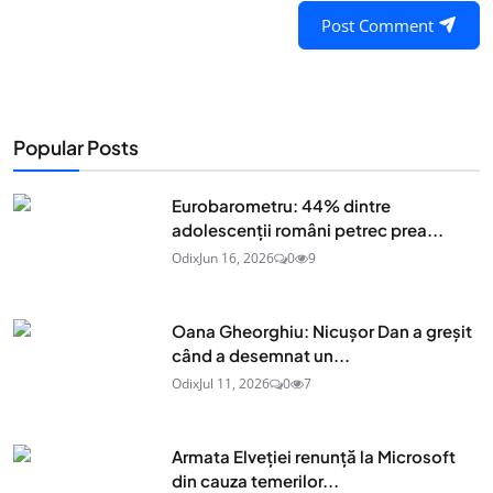
Post Comment
Popular Posts
Eurobarometru: 44% dintre
adolescenţii români petrec prea...
Odix
Jun 16, 2026
0
9
Oana Gheorghiu: Nicușor Dan a greșit
când a desemnat un...
Odix
Jul 11, 2026
0
7
Armata Elveției renunță la Microsoft
din cauza temerilor...