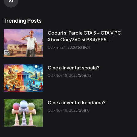
Trending Posts
Coduri si Parole GTA 5 – GTA V PC,
Xbox One/360 si PS4/PS5...
Odix
Jan 24, 2026
0
24
Cine a inventat scoala?
Odix
Nov 18, 2025
0
13
Cine a inventat kendama?
Odix
Nov 18, 2025
0
6