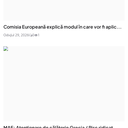
Comisia Europeană explică modul în care vor fi aplic...
Odix
Jul 29, 2026
0
1
MAE: Atenţionare de călătorie Grecia / Risc ridicat ...