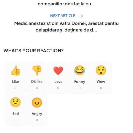
companiilor de stat la bu...
NEXT ARTICLE
Medic anestezist din Vatra Dornei, arestat pentru
delapidare și deținere de d...
WHAT'S YOUR REACTION?
Like
Dislike
Love
Funny
Wow
0
0
0
0
0
Sad
Angry
0
0