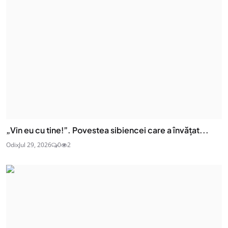
„Vin eu cu tine!”. Povestea sibiencei care a învățat...
Odix
Jul 29, 2026
0
2