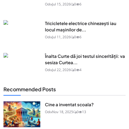
Odix
Jul 15, 2026
0
6
Tricicletele electrice chinezești iau
locul mașinilor de...
Odix
Jul 11, 2026
0
6
Înalta Curte dă joi testul sincerității: va
sesiza Curtea...
Odix
Jul 22, 2026
0
4
Recommended Posts
Cine a inventat scoala?
Odix
Nov 18, 2025
0
13