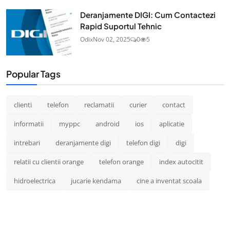
Deranjamente DIGI: Cum Contactezi
Rapid Suportul Tehnic
Odix
Nov 02, 2025
0
5
Popular Tags
clienti
telefon
reclamatii
curier
contact
informatii
myppc
android
ios
aplicatie
intrebari
deranjamente digi
telefon digi
digi
relatii cu clientii orange
telefon orange
index autocitit
hidroelectrica
jucarie kendama
cine a inventat scoala