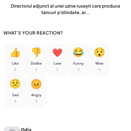
Directorul adjunct al unei uzine rusești care produce
tancuri şi blindate, ar...
WHAT'S YOUR REACTION?
Like
Dislike
Love
Funny
Wow
0
0
0
0
0
Sad
Angry
0
0
Odix