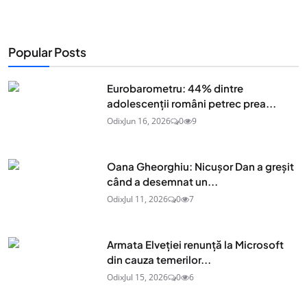
Popular Posts
Eurobarometru: 44% dintre
adolescenţii români petrec prea...
Odix
Jun 16, 2026
0
9
Oana Gheorghiu: Nicușor Dan a greșit
când a desemnat un...
Odix
Jul 11, 2026
0
7
Armata Elveției renunță la Microsoft
din cauza temerilor...
Odix
Jul 15, 2026
0
6