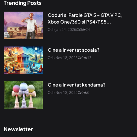
Trending Posts
Coduri si Parole GTA 5 – GTA V PC,
Xbox One/360 si PS4/PS5...
Odix
Jan 24, 2026
0
24
Cine a inventat scoala?
Odix
Nov 18, 2025
0
13
Cine a inventat kendama?
Odix
Nov 18, 2025
0
6
Newsletter