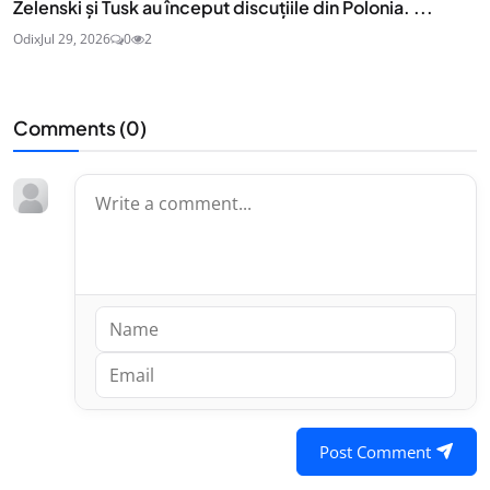
Zelenski și Tusk au început discuțiile din Polonia. ...
Odix
Jul 29, 2026
0
2
Comments (
0
)
Post Comment