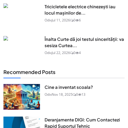
Tricicletele electrice chinezești iau
locul mașinilor de...
Odix
Jul 11, 2026
0
6
Înalta Curte dă joi testul sincerității: va
sesiza Curtea...
Odix
Jul 22, 2026
0
4
Recommended Posts
Cine a inventat scoala?
Odix
Nov 18, 2025
0
13
Deranjamente DIGI: Cum Contactezi
Rapid Suportul Tehnic