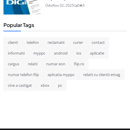
Odix
Nov 02, 2025
0
5
Popular Tags
clienti
telefon
reclamatii
curier
contact
informatii
myppc
android
ios
aplicatie
cargus
relatii
numar eon
flip.ro
numar telefon flip
aplicatia myppc
relatii cu clientii emag
cine a castigat
xbox
pc