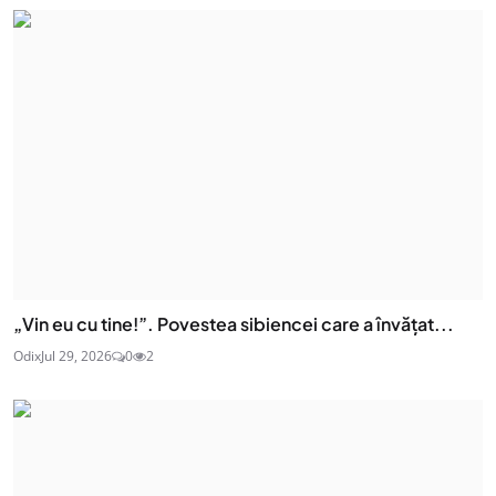
„Vin eu cu tine!”. Povestea sibiencei care a învățat...
Odix
Jul 29, 2026
0
2