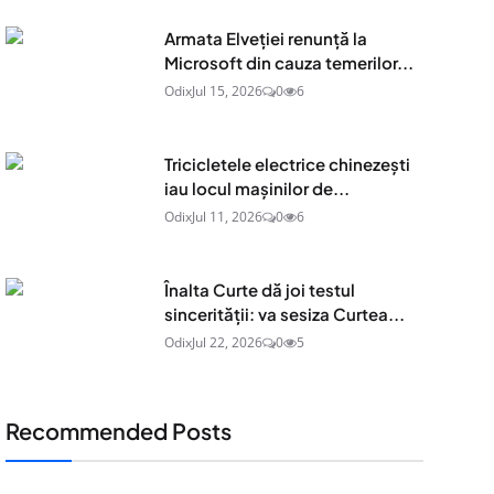
Armata Elveției renunță la
Microsoft din cauza temerilor...
Odix
Jul 15, 2026
0
6
Tricicletele electrice chinezești
iau locul mașinilor de...
Odix
Jul 11, 2026
0
6
Înalta Curte dă joi testul
sincerității: va sesiza Curtea...
Odix
Jul 22, 2026
0
5
Recommended Posts