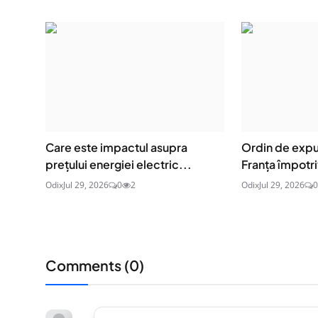
Care este impactul asupra
Ordin de expu
prețului energiei electric...
Franța împotri
Odix
Jul 29, 2026
0
2
Odix
Jul 29, 2026
0
Comments (
0
)