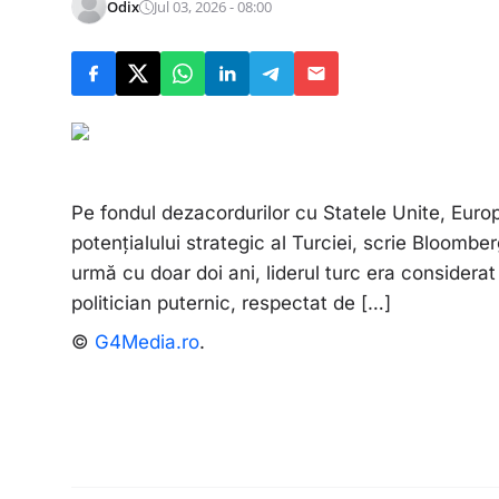
Odix
Jul 03, 2026 - 08:00
Pe fondul dezacordurilor cu Statele Unite, Euro
potențialului strategic al Turciei, scrie Bloombe
urmă cu doar doi ani, liderul turc era considera
politician puternic, respectat de […]
©
G4Media.ro
.