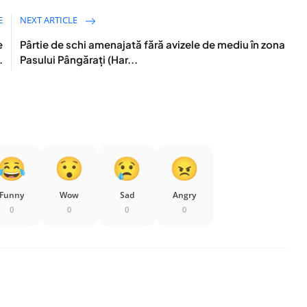
E
NEXT ARTICLE
e
Pârtie de schi amenajată fără avizele de mediu în zona
.
Pasului Pângăraţi (Har...
Funny
Wow
Sad
Angry
0
0
0
0