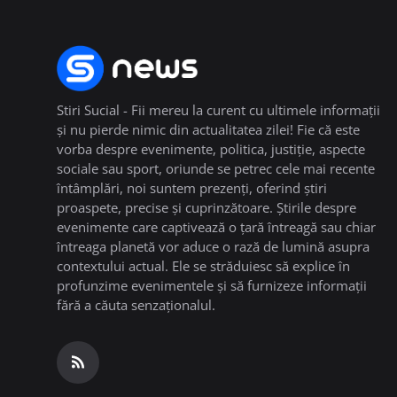
Stiri Sucial - Fii mereu la curent cu ultimele informații
și nu pierde nimic din actualitatea zilei! Fie că este
vorba despre evenimente, politica, justiție, aspecte
sociale sau sport, oriunde se petrec cele mai recente
întâmplări, noi suntem prezenți, oferind știri
proaspete, precise și cuprinzătoare. Știrile despre
evenimente care captivează o țară întreagă sau chiar
întreaga planetă vor aduce o rază de lumină asupra
contextului actual. Ele se străduiesc să explice în
profunzime evenimentele și să furnizeze informații
fără a căuta senzaționalul.