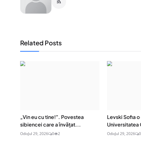
Related Posts
„Vin eu cu tine!”. Povestea
Levski Sofia o
sibiencei care a învățat...
Universitatea 
Odix
Jul 29, 2026
0
2
Odix
Jul 29, 2026
0