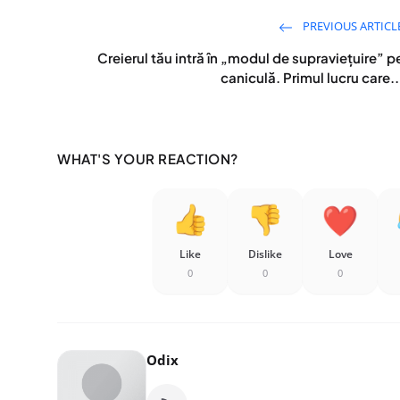
PREVIOUS ARTICL
Creierul tău intră în „modul de supraviețuire” p
caniculă. Primul lucru care..
WHAT'S YOUR REACTION?
Like
Dislike
Love
0
0
0
Odix