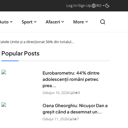
Log In
/
Sign Up
RO
Auto
Sport
Afaceri
More
le Unite și a direcționat 56% din totalul...
Popular Posts
Eurobarometru: 44% dintre
adolescenţii români petrec
prea...
Odix
Jun 16, 2026
0
9
Oana Gheorghiu: Nicușor Dan a
greșit când a desemnat un...
Odix
Jul 11, 2026
0
7