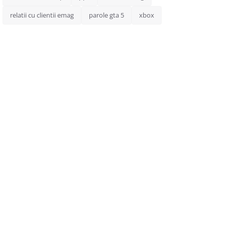
relatii cu clientii emag
parole gta 5
xbox