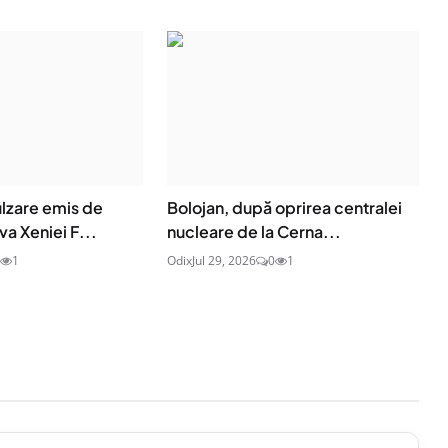
lzare emis de
Bolojan, după oprirea centralei
va Xeniei F...
nucleare de la Cerna...
1
Odix
Jul 29, 2026
0
1