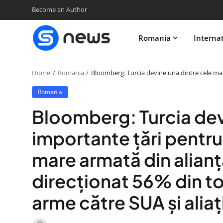
Become an Author
Romania
Interna
Home
Romania
Bloomberg: Turcia devine una dintre cele mai
Romania
Bloomberg: Turcia dev
importante țări pentr
mare armată din alianț
direcționat 56% din to
arme către SUA și aliaț