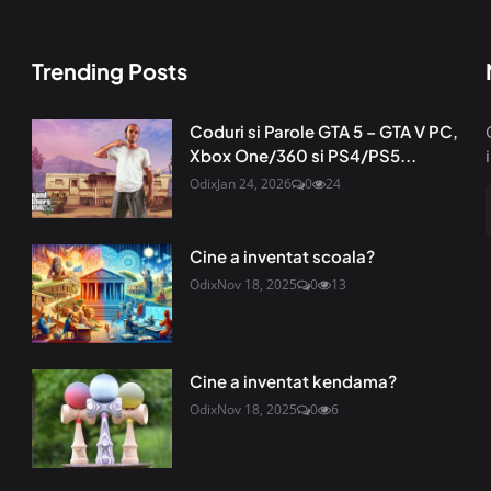
Trending Posts
Coduri si Parole GTA 5 – GTA V PC,
Xbox One/360 si PS4/PS5...
Odix
Jan 24, 2026
0
24
Cine a inventat scoala?
Odix
Nov 18, 2025
0
13
Cine a inventat kendama?
Odix
Nov 18, 2025
0
6