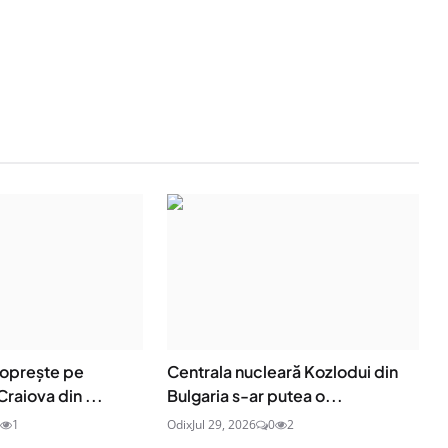
 oprește pe
Centrala nucleară Kozlodui din
Craiova din ...
Bulgaria s-ar putea o...
1
Odix
Jul 29, 2026
0
2