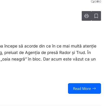
0
0
pa începe să acorde din ce în ce mai multă atenție
rg, preluat de Agenția de presă Rador și Trud. În
t „oaia neagră” în bloc. Dar acum este văzut ca un
Read More