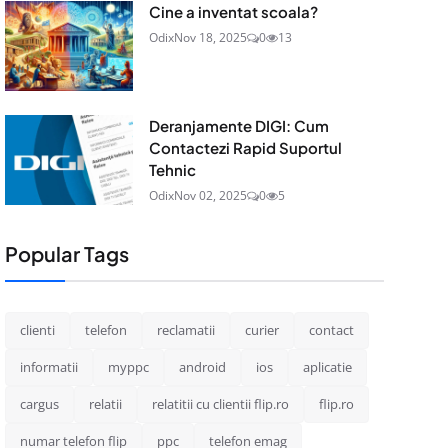
Cine a inventat scoala?
Odix
Nov 18, 2025
0
13
Deranjamente DIGI: Cum
Contactezi Rapid Suportul
Tehnic
Odix
Nov 02, 2025
0
5
Popular Tags
clienti
telefon
reclamatii
curier
contact
informatii
myppc
android
ios
aplicatie
cargus
relatii
relatitii cu clientii flip.ro
flip.ro
numar telefon flip
ppc
telefon emag