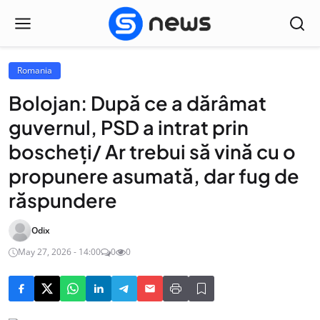
Romania
Bolojan: După ce a dărâmat
guvernul, PSD a intrat prin
boscheți/ Ar trebui să vină cu o
propunere asumată, dar fug de
răspundere
Odix
May 27, 2026 - 14:00
0
0