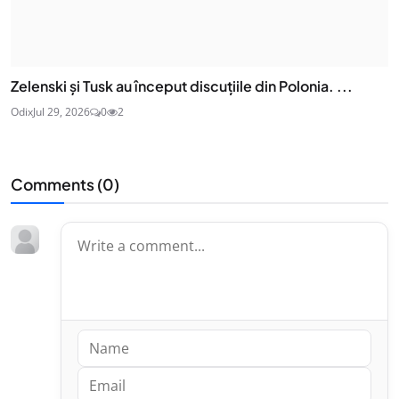
Zelenski și Tusk au început discuțiile din Polonia. ...
Odix
Jul 29, 2026
0
2
Comments (
0
)