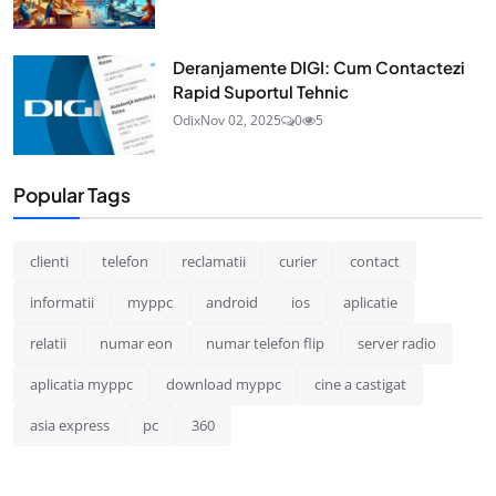
Deranjamente DIGI: Cum Contactezi
Rapid Suportul Tehnic
Odix
Nov 02, 2025
0
5
Popular Tags
clienti
telefon
reclamatii
curier
contact
informatii
myppc
android
ios
aplicatie
relatii
numar eon
numar telefon flip
server radio
aplicatia myppc
download myppc
cine a castigat
asia express
pc
360