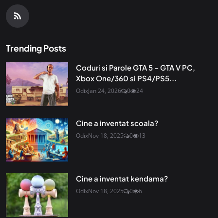
Trending Posts
Coduri si Parole GTA 5 – GTA V PC,
Xbox One/360 si PS4/PS5...
Odix
Jan 24, 2026
0
24
Cine a inventat scoala?
Odix
Nov 18, 2025
0
13
Cine a inventat kendama?
Odix
Nov 18, 2025
0
6