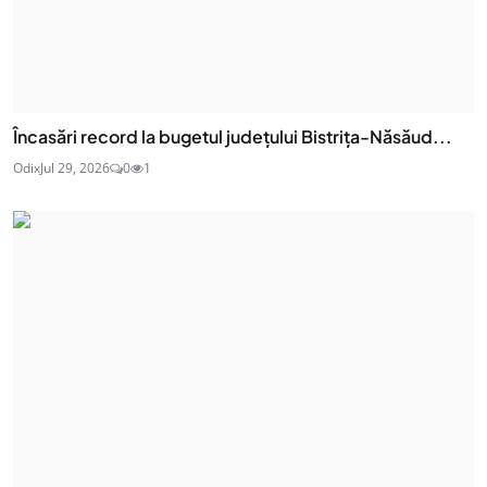
Încasări record la bugetul județului Bistrița-Năsăud...
Odix
Jul 29, 2026
0
1