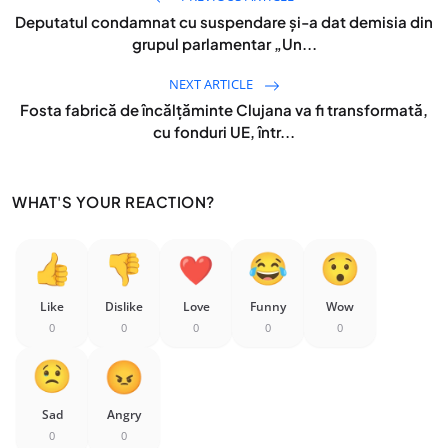
Deputatul condamnat cu suspendare şi-a dat demisia din
grupul parlamentar „Un...
NEXT ARTICLE
Fosta fabrică de încălţăminte Clujana va fi transformată,
cu fonduri UE, într...
WHAT'S YOUR REACTION?
Like
Dislike
Love
Funny
Wow
0
0
0
0
0
Sad
Angry
0
0