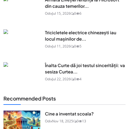
din cauza temerilor...
Odix
Jul 15, 2026
0
6
Tricicletele electrice chinezești iau
locul mașinilor de...
Odix
Jul 11, 2026
0
5
Înalta Curte dă joi testul sincerității: va
sesiza Curtea...
Odix
Jul 22, 2026
0
4
Recommended Posts
Cine a inventat scoala?
Odix
Nov 18, 2025
0
13