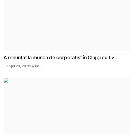
A renunțat la munca de corporatist în Cluj și cultiv...
Odix
Jul 29, 2026
0
3