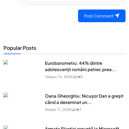
Post Comment
Popular Posts
Eurobarometru: 44% dintre
adolescenţii români petrec prea...
Odix
Jun 16, 2026
0
9
Oana Gheorghiu: Nicușor Dan a greșit
când a desemnat un...
Odix
Jul 11, 2026
0
7
Armata Elveției renunță la Microsoft