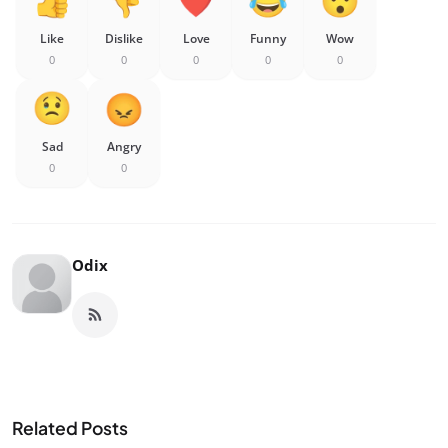
Like
Dislike
Love
Funny
Wow
0
0
0
0
0
Sad
Angry
0
0
Odix
Related Posts