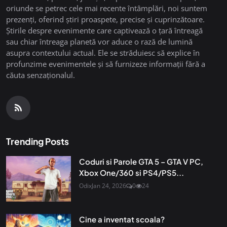
oriunde se petrec cele mai recente întâmplări, noi suntem
prezenți, oferind știri proaspete, precise și cuprinzătoare.
Știrile despre evenimente care captivează o țară întreagă
sau chiar întreaga planetă vor aduce o rază de lumină
asupra contextului actual. Ele se străduiesc să explice în
profunzime evenimentele și să furnizeze informații fără a
căuta senzaționalul.
Trending Posts
Coduri si Parole GTA 5 – GTA V PC,
Xbox One/360 si PS4/PS5...
Odix
Jan 24, 2026
0
24
Cine a inventat scoala?