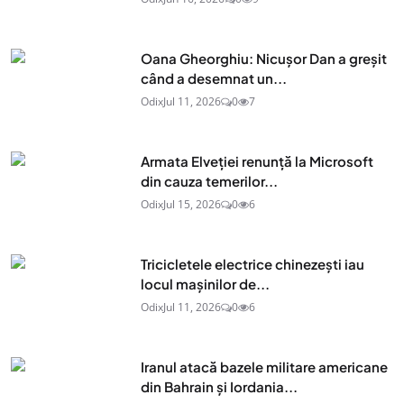
Oana Gheorghiu: Nicușor Dan a greșit
când a desemnat un...
Odix
Jul 11, 2026
0
7
Armata Elveției renunță la Microsoft
din cauza temerilor...
Odix
Jul 15, 2026
0
6
Tricicletele electrice chinezești iau
locul mașinilor de...
Odix
Jul 11, 2026
0
6
Iranul atacă bazele militare americane
din Bahrain și Iordania...