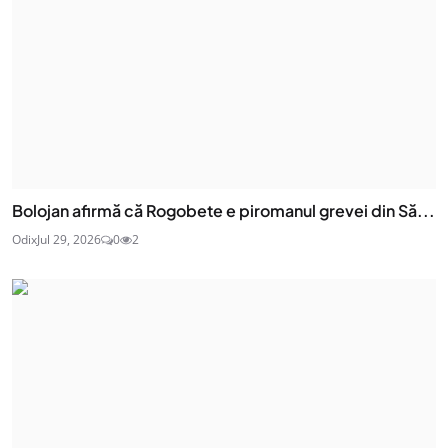
Bolojan afirmă că Rogobete e piromanul grevei din Să...
Odix
Jul 29, 2026
0
2