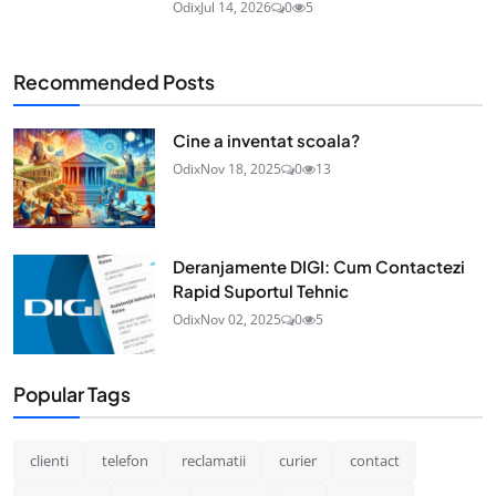
Odix
Jul 14, 2026
0
5
Recommended Posts
Cine a inventat scoala?
Odix
Nov 18, 2025
0
13
Deranjamente DIGI: Cum Contactezi
Rapid Suportul Tehnic
Odix
Nov 02, 2025
0
5
Popular Tags
clienti
telefon
reclamatii
curier
contact