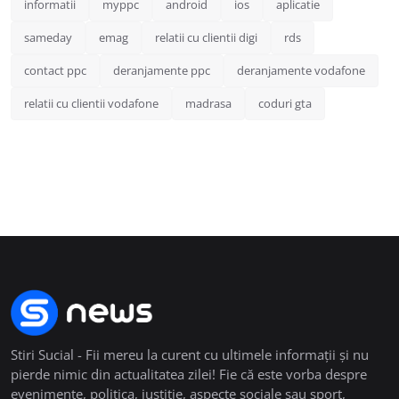
informatii
myppc
android
ios
aplicatie
sameday
emag
relatii cu clientii digi
rds
contact ppc
deranjamente ppc
deranjamente vodafone
relatii cu clientii vodafone
madrasa
coduri gta
Stiri Sucial - Fii mereu la curent cu ultimele informații și nu
pierde nimic din actualitatea zilei! Fie că este vorba despre
evenimente, politica, justiție, aspecte sociale sau sport,