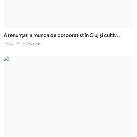
A renunțat la munca de corporatist în Cluj și cultiv...
Odix
Jul 29, 2026
0
3