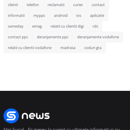
clienti
telefon
reclamatii
curier
contact
informatii
myppc
android
ios
aplicatie
sameday
emag
relatii cu clientii digi
rds
contact ppc
deranjamente ppc
deranjamente vodafone
relatii cu clientii vodafone
madrasa
coduri gta
Stiri Sucial - Fii mereu la curent cu ultimele informații și nu