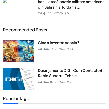
Iranul atacă bazele militare americane
din Bahrain și Iordania...
Odix
Jul 14, 2026
0
5
Recommended Posts
Cine a inventat scoala?
Odix
Nov 18, 2025
0
13
Deranjamente DIGI: Cum Contactezi
Rapid Suportul Tehnic
Odix
Nov 02, 2025
0
5
Popular Tags