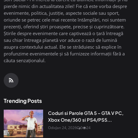
pierde nimic din actualitatea zilei! Fie că este vorba despre
evenimente, politica, justiție, aspecte sociale sau sport,
oriunde se petrec cele mai recente întâmplări, noi suntem
prezenți, oferind știri proaspete, precise și cuprinzătoare.
Știrile despre evenimente care captivează o țară întreagă
sau chiar întreaga planetă vor aduce o rază de lumină
asupra contextului actual. Ele se străduiesc să explice în
profunzime evenimentele și să furnizeze informații fără a
căuta senzaționalul.
Trending Posts
Coduri si Parole GTA 5 – GTA V PC,
Xbox One/360 si PS4/PS5...
Odix
Jan 24, 2026
0
24