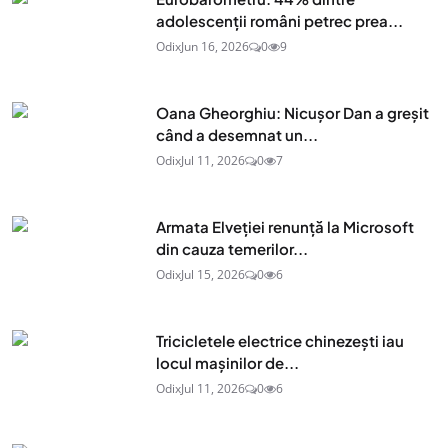
adolescenţii români petrec prea...
Odix
Jun 16, 2026
0
9
Oana Gheorghiu: Nicușor Dan a greșit
când a desemnat un...
Odix
Jul 11, 2026
0
7
Armata Elveției renunță la Microsoft
din cauza temerilor...
Odix
Jul 15, 2026
0
6
Tricicletele electrice chinezești iau
locul mașinilor de...
Odix
Jul 11, 2026
0
6