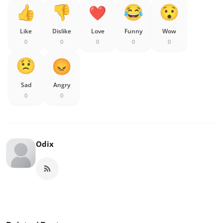
Like
Dislike
Love
Funny
Wow
0
0
0
0
0
Sad
Angry
0
0
Odix