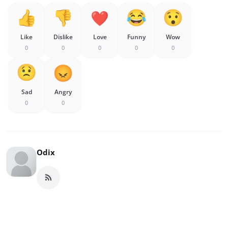
Like
Dislike
Love
Funny
Wow
0
0
0
0
0
Sad
Angry
0
0
Odix