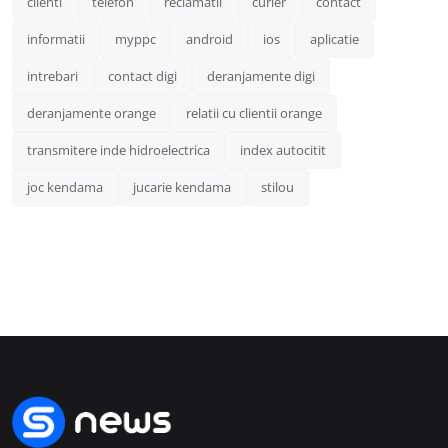
clienti
telefon
reclamatii
curier
contact
informatii
myppc
android
ios
aplicatie
intrebari
contact digi
deranjamente digi
deranjamente orange
relatii cu clientii orange
transmitere inde hidroelectrica
index autocitit
joc kendama
jucarie kendama
stilou