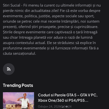
Stiri Sucial - Fii mereu la curent cu ultimele informații și nu
pierde nimic din actualitatea zilei! Fie că este vorba despre
evenimente, politica, justiție, aspecte sociale sau sport,
oriunde se petrec cele mai recente întâmplări, noi suntem
prezenți, oferind știri proaspete, precise și cuprinzătoare.
Știrile despre evenimente care captivează o țară întreagă
sau chiar întreaga planetă vor aduce o rază de lumină
asupra contextului actual. Ele se străduiesc să explice în
profunzime evenimentele și să furnizeze informații fără a
căuta senzaționalul.
Trending Posts
Coduri si Parole GTA 5 – GTA V PC,
Xbox One/360 si PS4/PS5...
Odix
Jan 24, 2026
0
24