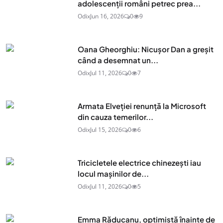
adolescenţii români petrec prea...
Odix
Jun 16, 2026
0
9
Oana Gheorghiu: Nicușor Dan a greșit
când a desemnat un...
Odix
Jul 11, 2026
0
7
Armata Elveției renunță la Microsoft
din cauza temerilor...
Odix
Jul 15, 2026
0
6
Tricicletele electrice chinezești iau
locul mașinilor de...
Odix
Jul 11, 2026
0
5
Emma Răducanu, optimistă înainte de