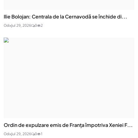
Ilie Bolojan: Centrala de la Cernavodă se închide di...
Odix
Jul 29, 2026
0
2
Ordin de expulzare emis de Franța împotriva Xeniei F...
Odix
Jul 29, 2026
0
1