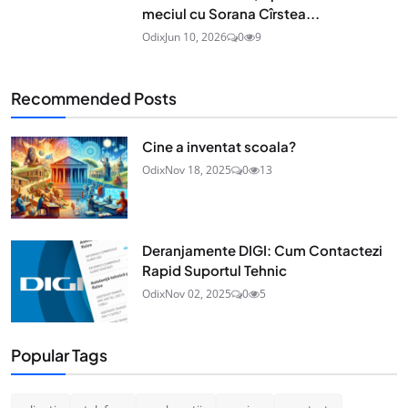
meciul cu Sorana Cîrstea...
Odix
Jun 10, 2026
0
9
Recommended Posts
Cine a inventat scoala?
Odix
Nov 18, 2025
0
13
Deranjamente DIGI: Cum Contactezi
Rapid Suportul Tehnic
Odix
Nov 02, 2025
0
5
Popular Tags