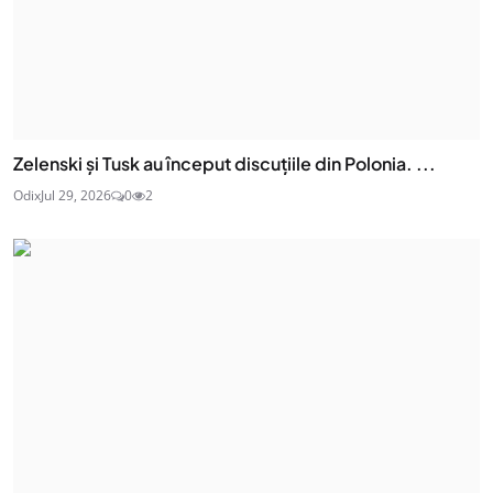
Zelenski și Tusk au început discuțiile din Polonia. ...
Odix
Jul 29, 2026
0
2