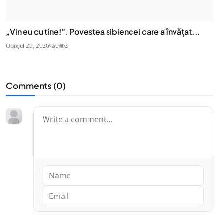
„Vin eu cu tine!”. Povestea sibiencei care a învățat...
Odix
Jul 29, 2026
0
2
Comments (
0
)