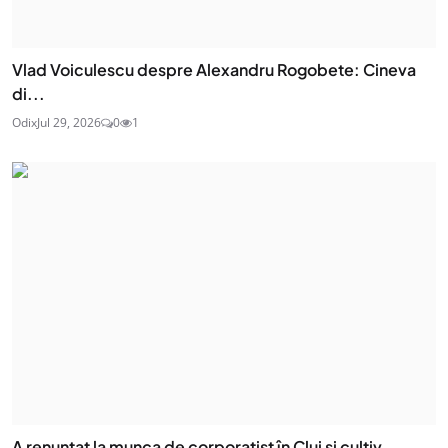
Vlad Voiculescu despre Alexandru Rogobete: Cineva
di...
Odix
Jul 29, 2026
0
1
A renunțat la munca de corporatist în Cluj și cultiv...