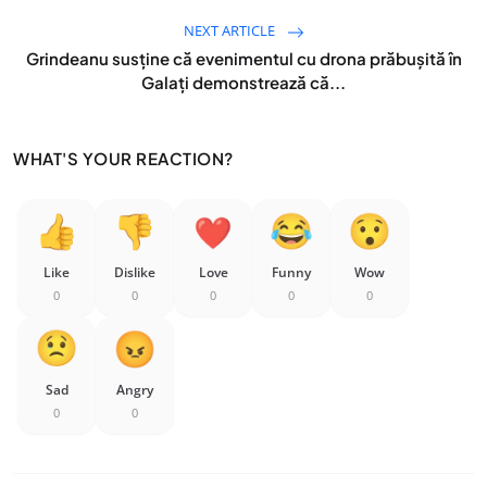
NEXT ARTICLE
Grindeanu susține că evenimentul cu drona prăbușită în
Galați demonstrează că...
WHAT'S YOUR REACTION?
Like
Dislike
Love
Funny
Wow
0
0
0
0
0
Sad
Angry
0
0