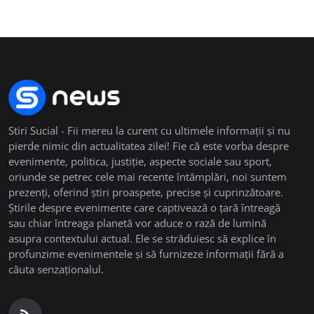
Stiri Sucial - Fii mereu la curent cu ultimele informații și nu
pierde nimic din actualitatea zilei! Fie că este vorba despre
evenimente, politica, justiție, aspecte sociale sau sport,
oriunde se petrec cele mai recente întâmplări, noi suntem
prezenți, oferind știri proaspete, precise și cuprinzătoare.
Știrile despre evenimente care captivează o țară întreagă
sau chiar întreaga planetă vor aduce o rază de lumină
asupra contextului actual. Ele se străduiesc să explice în
profunzime evenimentele și să furnizeze informații fără a
căuta senzaționalul.