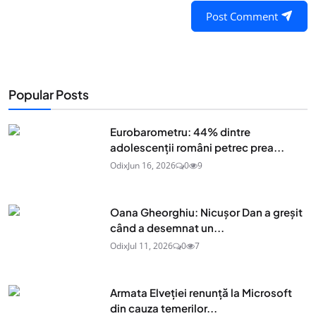
Post Comment
Popular Posts
Eurobarometru: 44% dintre
adolescenţii români petrec prea...
Odix
Jun 16, 2026
0
9
Oana Gheorghiu: Nicușor Dan a greșit
când a desemnat un...
Odix
Jul 11, 2026
0
7
Armata Elveției renunță la Microsoft
din cauza temerilor...