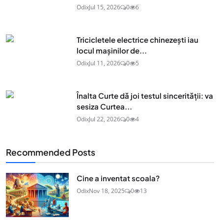
Odix
Jul 15, 2026
0
6
Tricicletele electrice chinezești iau
locul mașinilor de...
Odix
Jul 11, 2026
0
5
Înalta Curte dă joi testul sincerității: va
sesiza Curtea...
Odix
Jul 22, 2026
0
4
Recommended Posts
Cine a inventat scoala?
Odix
Nov 18, 2025
0
13