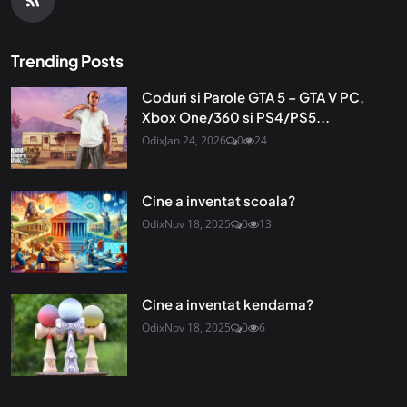
Trending Posts
Coduri si Parole GTA 5 – GTA V PC,
Xbox One/360 si PS4/PS5...
Odix
Jan 24, 2026
0
24
Cine a inventat scoala?
Odix
Nov 18, 2025
0
13
Cine a inventat kendama?
Odix
Nov 18, 2025
0
6