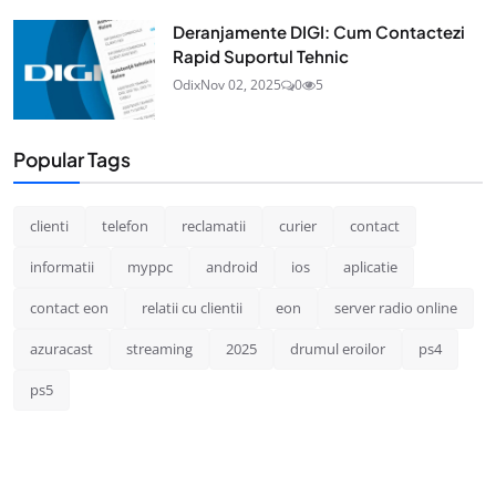
Deranjamente DIGI: Cum Contactezi
Rapid Suportul Tehnic
Odix
Nov 02, 2025
0
5
Popular Tags
clienti
telefon
reclamatii
curier
contact
informatii
myppc
android
ios
aplicatie
contact eon
relatii cu clientii
eon
server radio online
azuracast
streaming
2025
drumul eroilor
ps4
ps5