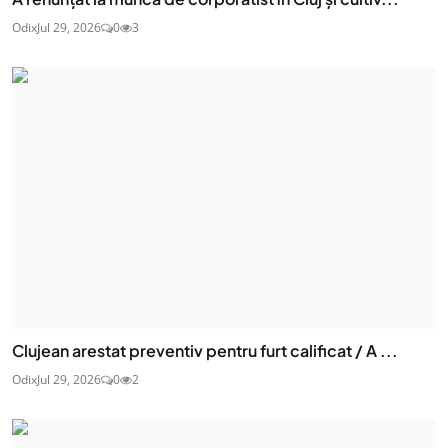
Odix
Jul 29, 2026
0
3
Clujean arestat preventiv pentru furt calificat / A ...
Odix
Jul 29, 2026
0
2