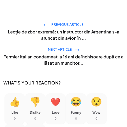
PREVIOUS ARTICLE
Lecție de zbor extremă: un instructor din Argentina s-a
aruncat din avion în ...
NEXT ARTICLE
Fermier italian condamnat la 16 ani de închisoare după ce a
lăsat un muncitor...
WHAT'S YOUR REACTION?
Like
Dislike
Love
Funny
Wow
0
0
0
0
0