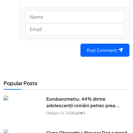
Post Comment
Popular Posts
Eurobarometru: 44% dintre
adolescenţii români petrec prea...
Odix
Jun 16, 2026
0
9
Oana Gheorghiu: Nicușor Dan a greșit