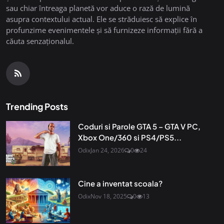
sau chiar întreaga planetă vor aduce o rază de lumină
asupra contextului actual. Ele se străduiesc să explice în
profunzime evenimentele și să furnizeze informații fără a
căuta senzaționalul.
Trending Posts
Coduri si Parole GTA 5 – GTA V PC,
Xbox One/360 si PS4/PS5...
Odix
Jan 24, 2026
0
24
Cine a inventat scoala?
Odix
Nov 18, 2025
0
13