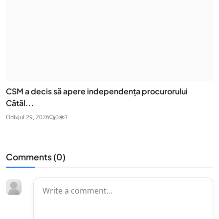
CSM a decis să apere independența procurorului
Cătăl...
Odix
Jul 29, 2026
0
1
Comments (
0
)