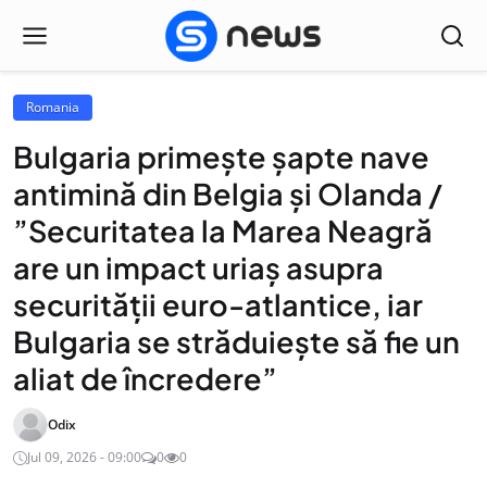
Romania
Bulgaria primește șapte nave
antimină din Belgia și Olanda /
”Securitatea la Marea Neagră
are un impact uriaș asupra
securității euro-atlantice, iar
Bulgaria se străduiește să fie un
aliat de încredere”
Odix
Jul 09, 2026 - 09:00
0
0