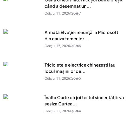
când a desemnat un...
Odix
Jul 11, 2026
0
7
Armata Elveției renunță la Microsoft
din cauza temerilor...
Odix
Jul 15, 2026
0
6
Tricicletele electrice chinezești iau
locul mașinilor de...
Odix
Jul 11, 2026
0
5
Înalta Curte dă joi testul sincerității: va
sesiza Curtea...
Odix
Jul 22, 2026
0
4