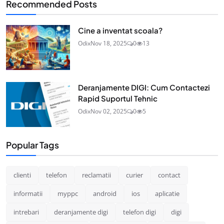
Recommended Posts
Cine a inventat scoala?
Odix
Nov 18, 2025
0
13
Deranjamente DIGI: Cum Contactezi
Rapid Suportul Tehnic
Odix
Nov 02, 2025
0
5
Popular Tags
clienti
telefon
reclamatii
curier
contact
informatii
myppc
android
ios
aplicatie
intrebari
deranjamente digi
telefon digi
digi