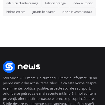
relatii cu clientii orange
telefon orange
index autocitit
hidroelectrica
jucarie kendama
cine a inventat scoala
Stiri Sucial - Fii mereu la curent cu ultimele informații și nu
pierde nimic din actualitatea zilei! Fie că este vorba despre
evenimente, politica, justiție, aspecte sociale sau sport,
oriunde se petrec cele mai recente întâmplări, noi suntem
prezenți, oferind știri proaspete, precise și cuprinzătoare.
Știrile despre evenimente care captivează o țară întreagă