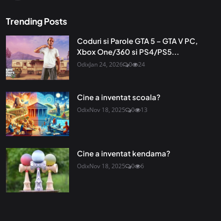
Trending Posts
Coduri si Parole GTA 5 – GTA V PC,
Xbox One/360 si PS4/PS5...
Odix
Jan 24, 2026
0
24
Cine a inventat scoala?
Odix
Nov 18, 2025
0
13
Cine a inventat kendama?
Odix
Nov 18, 2025
0
6