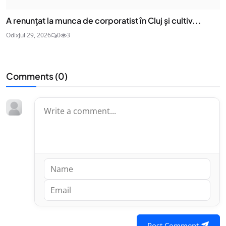
A renunțat la munca de corporatist în Cluj și cultiv...
Odix
Jul 29, 2026
0
3
Comments (
0
)
Post Comment