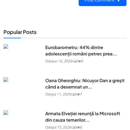
Popular Posts
Eurobarometru: 44% dintre
adolescenţii români petrec prea...
Odix
Jun 16, 2026
0
9
Oana Gheorghiu: Nicușor Dan a greșit
când a desemnat un...
Odix
Jul 11, 2026
0
7
Armata Elveției renunță la Microsoft
din cauza temerilor...
Odix
Jul 15, 2026
0
6