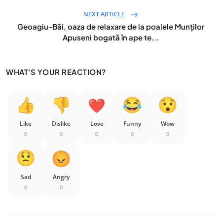
NEXT ARTICLE
Geoagiu-Băi, oaza de relaxare de la poalele Munților
Apuseni bogată în ape te...
WHAT'S YOUR REACTION?
Like
Dislike
Love
Funny
Wow
0
0
0
0
0
Sad
Angry
0
0