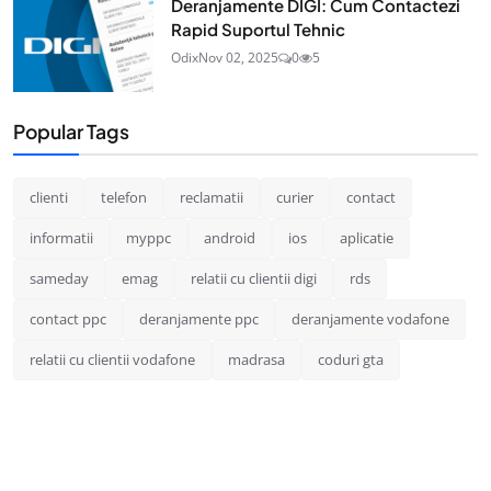
Deranjamente DIGI: Cum Contactezi
Rapid Suportul Tehnic
Odix
Nov 02, 2025
0
5
Popular Tags
clienti
telefon
reclamatii
curier
contact
informatii
myppc
android
ios
aplicatie
sameday
emag
relatii cu clientii digi
rds
contact ppc
deranjamente ppc
deranjamente vodafone
relatii cu clientii vodafone
madrasa
coduri gta