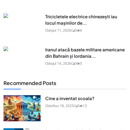
Tricicletele electrice chinezești iau
locul mașinilor de...
Odix
Jul 11, 2026
0
6
Iranul atacă bazele militare americane
din Bahrain și Iordania...
Odix
Jul 14, 2026
0
5
Recommended Posts
Cine a inventat scoala?
Odix
Nov 18, 2025
0
13