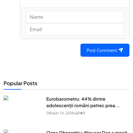
Post Comment
Popular Posts
Eurobarometru: 44% dintre
adolescenţii români petrec prea...
Odix
Jun 16, 2026
0
9
Oana Gheorghiu: Nicușor Dan a greșit