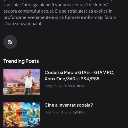
sau chiar întreaga planetă vor aduce o rază de lumină
asupra contextului actual. Ele se străduiesc să explice în
profunzime evenimentele și să furnizeze informații fără a
căuta senzaționalul.
Trending Posts
Coduri si Parole GTA 5 – GTA V PC,
Xbox One/360 si PS4/PS5...
Odix
Jan 24, 2026
0
24
Cine a inventat scoala?
Odix
Nov 18, 2025
0
13