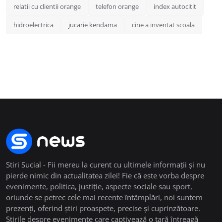
relatii cu clientii orange
telefon orange
index autocitit
hidroelectrica
jucarie kendama
cine a inventat scoala
Stiri Sucial - Fii mereu la curent cu ultimele informații și nu
pierde nimic din actualitatea zilei! Fie că este vorba despre
evenimente, politica, justiție, aspecte sociale sau sport,
oriunde se petrec cele mai recente întâmplări, noi suntem
prezenți, oferind știri proaspete, precise și cuprinzătoare.
Știrile despre evenimente care captivează o țară întreagă