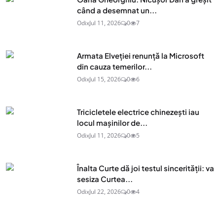
când a desemnat un...
Odix
Jul 11, 2026
0
7
Armata Elveției renunță la Microsoft
din cauza temerilor...
Odix
Jul 15, 2026
0
6
Tricicletele electrice chinezești iau
locul mașinilor de...
Odix
Jul 11, 2026
0
5
Înalta Curte dă joi testul sincerității: va
sesiza Curtea...
Odix
Jul 22, 2026
0
4