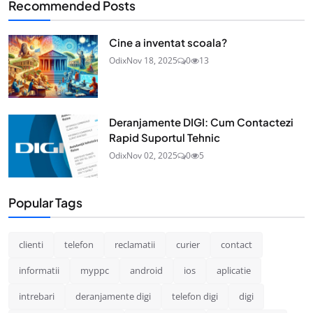
Recommended Posts
Cine a inventat scoala?
Odix
Nov 18, 2025
0
13
Deranjamente DIGI: Cum Contactezi
Rapid Suportul Tehnic
Odix
Nov 02, 2025
0
5
Popular Tags
clienti
telefon
reclamatii
curier
contact
informatii
myppc
android
ios
aplicatie
intrebari
deranjamente digi
telefon digi
digi