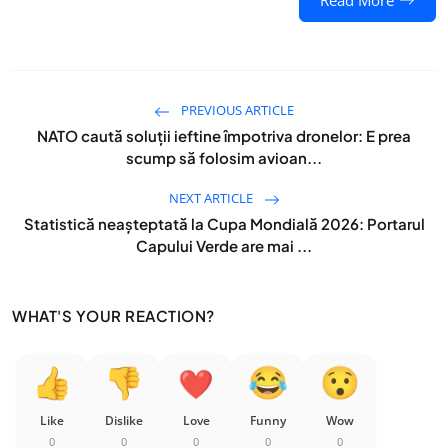
Read More
PREVIOUS ARTICLE
NATO caută soluții ieftine împotriva dronelor: E prea
scump să folosim avioan...
NEXT ARTICLE
Statistică neașteptată la Cupa Mondială 2026: Portarul
Capului Verde are mai ...
WHAT'S YOUR REACTION?
Like
Dislike
Love
Funny
Wow
0
0
0
0
0