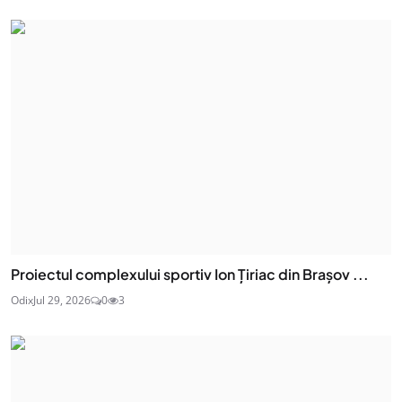
Proiectul complexului sportiv Ion Țiriac din Brașov ...
Odix
Jul 29, 2026
0
3