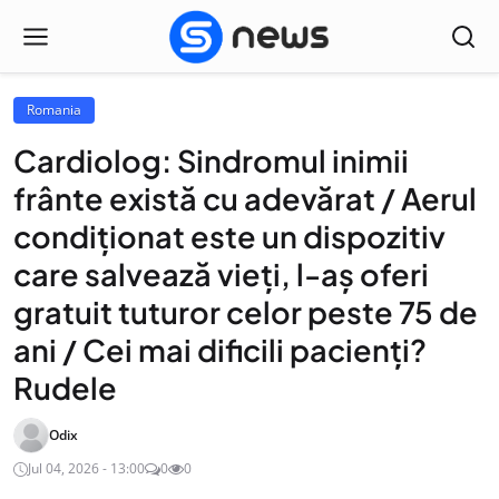
Romania
Cardiolog: Sindromul inimii
frânte există cu adevărat / Aerul
condiționat este un dispozitiv
care salvează vieți, l-aș oferi
gratuit tuturor celor peste 75 de
ani / Cei mai dificili pacienți?
Rudele
Odix
Jul 04, 2026 - 13:00
0
0