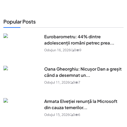
Popular Posts
Eurobarometru: 44% dintre
adolescenţii români petrec prea...
Odix
Jun 16, 2026
0
9
Oana Gheorghiu: Nicușor Dan a greșit
când a desemnat un...
Odix
Jul 11, 2026
0
7
Armata Elveției renunță la Microsoft
din cauza temerilor...
Odix
Jul 15, 2026
0
6