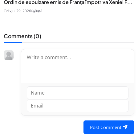
Ordin de expulzare emis de Franța împotriva Xeniei F...
Odix
Jul 29, 2026
0
1
Comments (
0
)
Post Comment