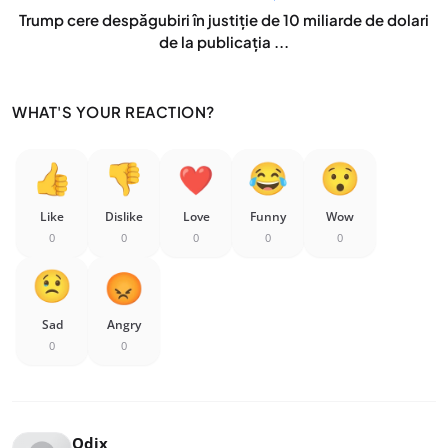
Trump cere despăgubiri în justiție de 10 miliarde de dolari
de la publicația ...
WHAT'S YOUR REACTION?
Like
Dislike
Love
Funny
Wow
0
0
0
0
0
Sad
Angry
0
0
Odix