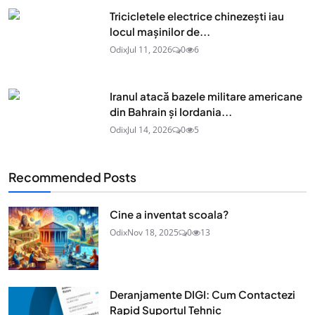
Tricicletele electrice chinezești iau
locul mașinilor de...
Odix
Jul 11, 2026
0
6
Iranul atacă bazele militare americane
din Bahrain și Iordania...
Odix
Jul 14, 2026
0
5
Recommended Posts
Cine a inventat scoala?
Odix
Nov 18, 2025
0
13
Deranjamente DIGI: Cum Contactezi
Rapid Suportul Tehnic