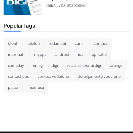
Odix
Nov 02, 2025
0
5
Popular Tags
clienti
telefon
reclamatii
curier
contact
informatii
myppc
android
ios
aplicatie
sameday
emag
digi
relatii cu clientii digi
orange
contact ppc
contact vodafone
deranjamente vodafone
platon
madrasa