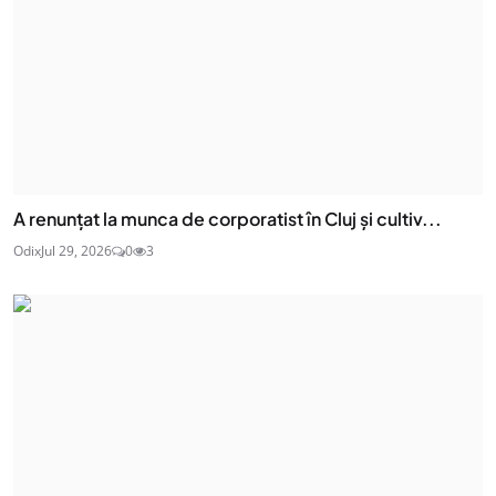
A renunțat la munca de corporatist în Cluj și cultiv...
Odix
Jul 29, 2026
0
3