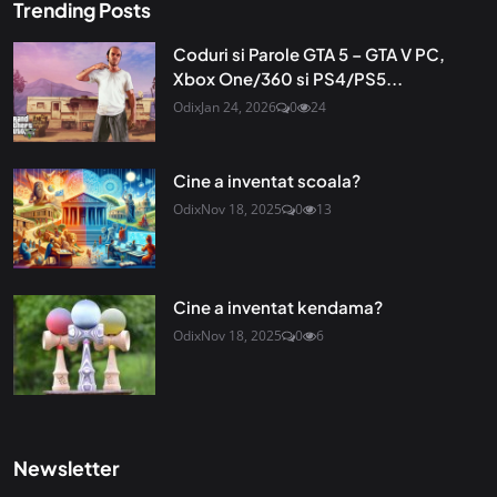
Trending Posts
Coduri si Parole GTA 5 – GTA V PC,
Xbox One/360 si PS4/PS5...
Odix
Jan 24, 2026
0
24
Cine a inventat scoala?
Odix
Nov 18, 2025
0
13
Cine a inventat kendama?
Odix
Nov 18, 2025
0
6
Newsletter