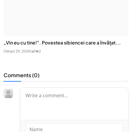
„Vin eu cu tine!”. Povestea sibiencei care a învățat...
Odix
Jul 29, 2026
0
2
Comments (
0
)