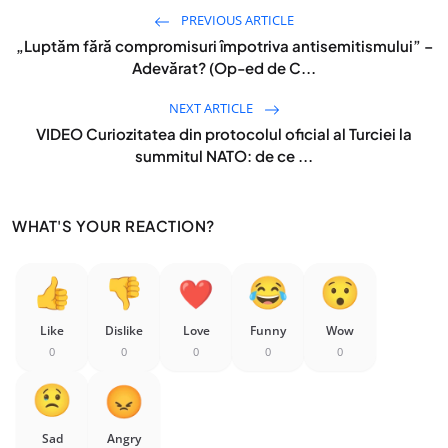
PREVIOUS ARTICLE
„Luptăm fără compromisuri împotriva antisemitismului” –
Adevărat? (Op-ed de C...
NEXT ARTICLE
VIDEO Curiozitatea din protocolul oficial al Turciei la
summitul NATO: de ce ...
WHAT'S YOUR REACTION?
Like
Dislike
Love
Funny
Wow
0
0
0
0
0
Sad
Angry