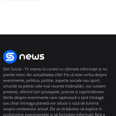
Stiri Sucial - Fii mereu la curent cu ultimele informații și nu
pierde nimic din actualitatea zilei! Fie că este vorba despre
evenimente, politica, justiție, aspecte sociale sau sport,
oriunde se petrec cele mai recente întâmplări, noi suntem
prezenți, oferind știri proaspete, precise și cuprinzătoare.
Știrile despre evenimente care captivează o țară întreagă
sau chiar întreaga planetă vor aduce o rază de lumină
asupra contextului actual. Ele se străduiesc să explice în
profunzime evenimentele și să furnizeze informații fără a