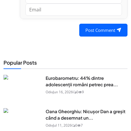
Post Comment
Popular Posts
Eurobarometru: 44% dintre
adolescenţii români petrec prea...
Odix
Jun 16, 2026
0
9
Oana Gheorghiu: Nicușor Dan a greșit
când a desemnat un...
Odix
Jul 11, 2026
0
7