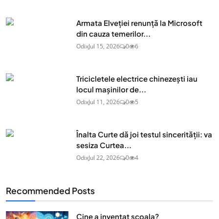
Armata Elveției renunță la Microsoft
din cauza temerilor...
Odix
Jul 15, 2026
0
6
Tricicletele electrice chinezești iau
locul mașinilor de...
Odix
Jul 11, 2026
0
5
Înalta Curte dă joi testul sincerității: va
sesiza Curtea...
Odix
Jul 22, 2026
0
4
Recommended Posts
Cine a inventat scoala?