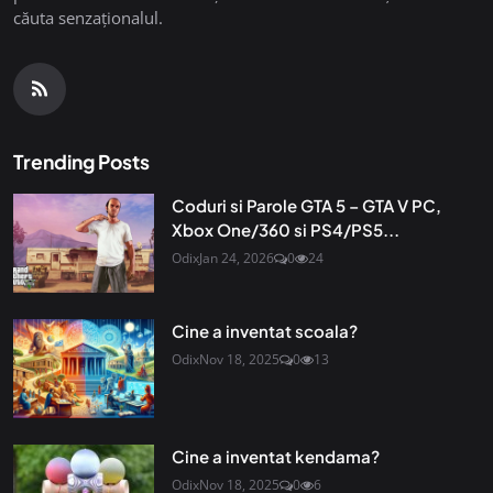
căuta senzaționalul.
Trending Posts
Coduri si Parole GTA 5 – GTA V PC,
Xbox One/360 si PS4/PS5...
Odix
Jan 24, 2026
0
24
Cine a inventat scoala?
Odix
Nov 18, 2025
0
13
Cine a inventat kendama?
Odix
Nov 18, 2025
0
6