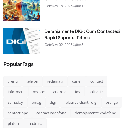
Odix
Nov 18, 2025
0
13
Deranjamente DIGI: Cum Contactezi
Rapid Suportul Tehnic
Odix
Nov 02, 2025
0
5
Popular Tags
clienti
telefon
reclamatii
curier
contact
informatii
myppc
android
ios
aplicatie
sameday
emag
digi
relatii cu clientii digi
orange
contact ppc
contact vodafone
deranjamente vodafone
platon
madrasa