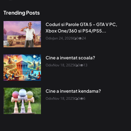
Trending Posts
Coduri si Parole GTA 5 – GTA V PC,
Xbox One/360 si PS4/PS5...
Odix
Jan 24, 2026
0
24
Cine a inventat scoala?
Odix
Nov 18, 2025
0
13
Cine a inventat kendama?
Odix
Nov 18, 2025
0
6