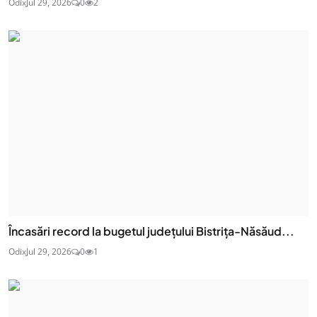
Odix
Jul 29, 2026
0
2
Încasări record la bugetul județului Bistrița-Năsăud...
Odix
Jul 29, 2026
0
1