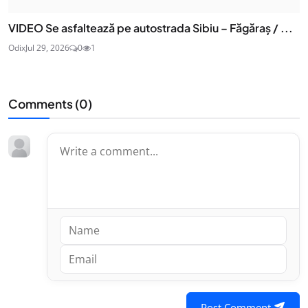
VIDEO Se asfaltează pe autostrada Sibiu – Făgăraș / ...
Odix
Jul 29, 2026
0
1
Comments (
0
)
Post Comment