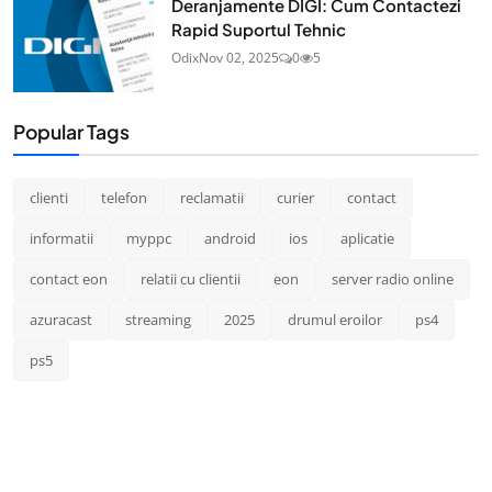
Deranjamente DIGI: Cum Contactezi
Rapid Suportul Tehnic
Odix
Nov 02, 2025
0
5
Popular Tags
clienti
telefon
reclamatii
curier
contact
informatii
myppc
android
ios
aplicatie
contact eon
relatii cu clientii
eon
server radio online
azuracast
streaming
2025
drumul eroilor
ps4
ps5