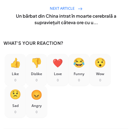
NEXT ARTICLE
Un bărbat din China intrat în moarte cerebrală a
supraviețuit câteva ore cu u...
WHAT'S YOUR REACTION?
Like
Dislike
Love
Funny
Wow
0
0
0
0
0
Sad
Angry
0
0