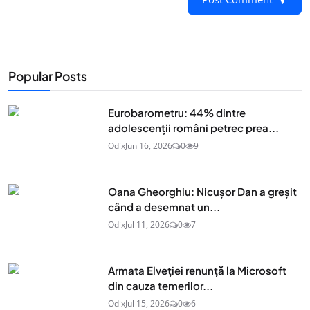
Popular Posts
Eurobarometru: 44% dintre
adolescenţii români petrec prea...
Odix
Jun 16, 2026
0
9
Oana Gheorghiu: Nicușor Dan a greșit
când a desemnat un...
Odix
Jul 11, 2026
0
7
Armata Elveției renunță la Microsoft
din cauza temerilor...
Odix
Jul 15, 2026
0
6