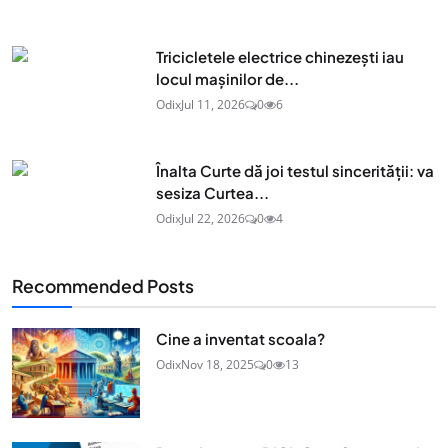
Tricicletele electrice chinezești iau
locul mașinilor de...
Odix
Jul 11, 2026
0
6
Înalta Curte dă joi testul sincerității: va
sesiza Curtea...
Odix
Jul 22, 2026
0
4
Recommended Posts
Cine a inventat scoala?
Odix
Nov 18, 2025
0
13