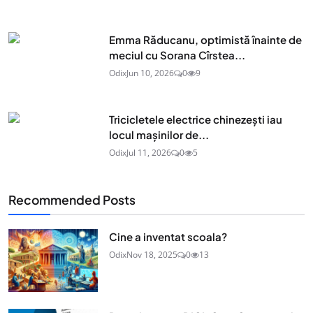
Emma Răducanu, optimistă înainte de
meciul cu Sorana Cîrstea...
Odix
Jun 10, 2026
0
9
Tricicletele electrice chinezești iau
locul mașinilor de...
Odix
Jul 11, 2026
0
5
Recommended Posts
Cine a inventat scoala?
Odix
Nov 18, 2025
0
13