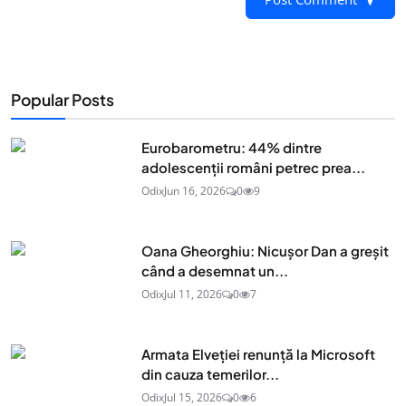
Popular Posts
Eurobarometru: 44% dintre
adolescenţii români petrec prea...
Odix
Jun 16, 2026
0
9
Oana Gheorghiu: Nicușor Dan a greșit
când a desemnat un...
Odix
Jul 11, 2026
0
7
Armata Elveției renunță la Microsoft
din cauza temerilor...
Odix
Jul 15, 2026
0
6