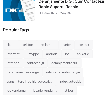
Deranjamente DIGI: Cum Contactezi
Rapid Suportul Tehnic
Odix
Nov 02, 2025
0
5
Popular Tags
clienti
telefon
reclamatii
curier
contact
informatii
myppc
android
ios
aplicatie
intrebari
contact digi
deranjamente digi
deranjamente orange
relatii cu clientii orange
transmitere inde hidroelectrica
index autocitit
joc kendama
jucarie kendama
stilou