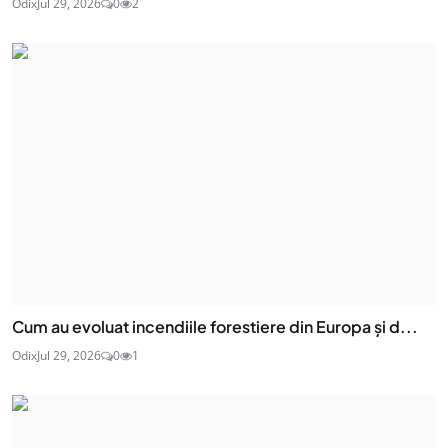
Odix
Jul 29, 2026
0
2
Cum au evoluat incendiile forestiere din Europa și d...
Odix
Jul 29, 2026
0
1