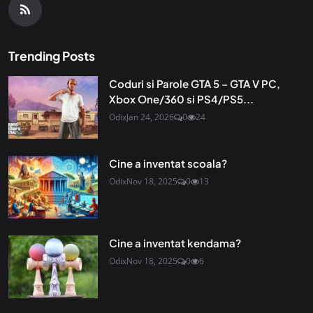
Trending Posts
Coduri si Parole GTA 5 – GTA V PC,
Xbox One/360 si PS4/PS5...
Odix
Jan 24, 2026
0
24
Cine a inventat scoala?
Odix
Nov 18, 2025
0
13
Cine a inventat kendama?
Odix
Nov 18, 2025
0
6