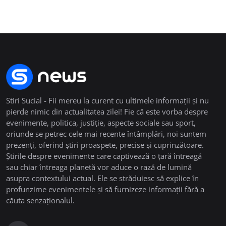
Stiri Sucial - Fii mereu la curent cu ultimele informații și nu
pierde nimic din actualitatea zilei! Fie că este vorba despre
evenimente, politica, justiție, aspecte sociale sau sport,
oriunde se petrec cele mai recente întâmplări, noi suntem
prezenți, oferind știri proaspete, precise și cuprinzătoare.
Știrile despre evenimente care captivează o țară întreagă
sau chiar întreaga planetă vor aduce o rază de lumină
asupra contextului actual. Ele se străduiesc să explice în
profunzime evenimentele și să furnizeze informații fără a
căuta senzaționalul.