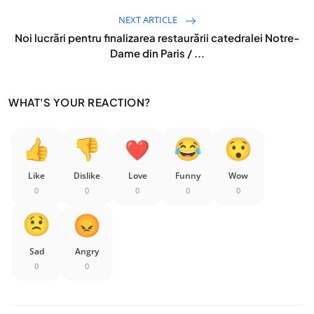
NEXT ARTICLE
Noi lucrări pentru finalizarea restaurării catedralei Notre-
Dame din Paris / ...
WHAT'S YOUR REACTION?
Like
Dislike
Love
Funny
Wow
0
0
0
0
0
Sad
Angry
0
0