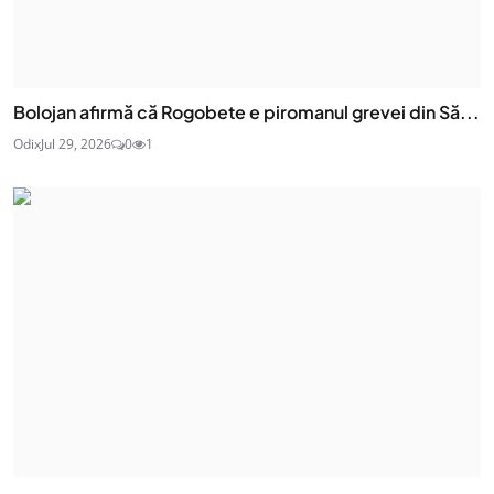
Bolojan afirmă că Rogobete e piromanul grevei din Să...
Odix
Jul 29, 2026
0
1