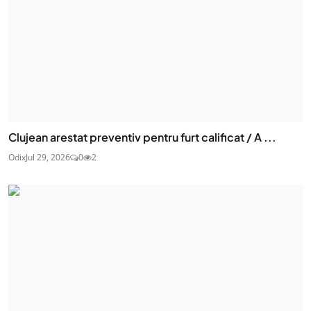
Clujean arestat preventiv pentru furt calificat / A ...
Odix
Jul 29, 2026
0
2