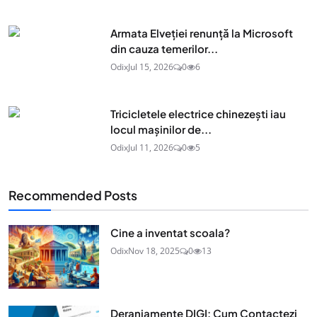
Armata Elveției renunță la Microsoft
din cauza temerilor...
Odix
Jul 15, 2026
0
6
Tricicletele electrice chinezești iau
locul mașinilor de...
Odix
Jul 11, 2026
0
5
Recommended Posts
Cine a inventat scoala?
Odix
Nov 18, 2025
0
13
Deranjamente DIGI: Cum Contactezi