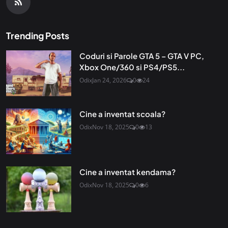
Trending Posts
Coduri si Parole GTA 5 – GTA V PC,
Xbox One/360 si PS4/PS5...
Odix
Jan 24, 2026
0
24
Cine a inventat scoala?
Odix
Nov 18, 2025
0
13
Cine a inventat kendama?
Odix
Nov 18, 2025
0
6