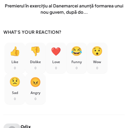
Premierul în exercițiu al Danemarcei anunță formarea unui
nou guvern, după do...
WHAT'S YOUR REACTION?
Like
Dislike
Love
Funny
Wow
0
0
0
0
0
Sad
Angry
0
0
Odix