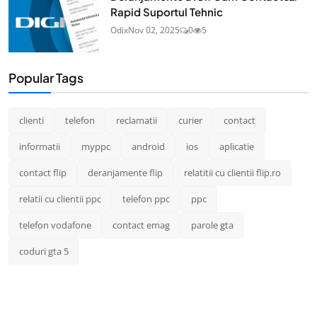
Rapid Suportul Tehnic
Odix
Nov 02, 2025
0
5
Popular Tags
clienti
telefon
reclamatii
curier
contact
informatii
myppc
android
ios
aplicatie
contact flip
deranjamente flip
relatitii cu clientii flip.ro
relatii cu clientii ppc
telefon ppc
ppc
telefon vodafone
contact emag
parole gta
coduri gta 5