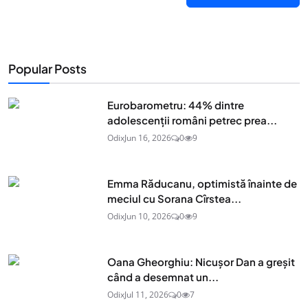
Popular Posts
Eurobarometru: 44% dintre
adolescenţii români petrec prea...
Odix
Jun 16, 2026
0
9
Emma Răducanu, optimistă înainte de
meciul cu Sorana Cîrstea...
Odix
Jun 10, 2026
0
9
Oana Gheorghiu: Nicușor Dan a greșit
când a desemnat un...
Odix
Jul 11, 2026
0
7