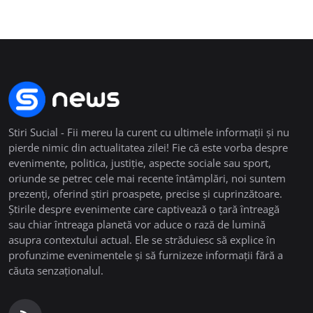
Stiri Sucial - Fii mereu la curent cu ultimele informații și nu
pierde nimic din actualitatea zilei! Fie că este vorba despre
evenimente, politica, justiție, aspecte sociale sau sport,
oriunde se petrec cele mai recente întâmplări, noi suntem
prezenți, oferind știri proaspete, precise și cuprinzătoare.
Știrile despre evenimente care captivează o țară întreagă
sau chiar întreaga planetă vor aduce o rază de lumină
asupra contextului actual. Ele se străduiesc să explice în
profunzime evenimentele și să furnizeze informații fără a
căuta senzaționalul.