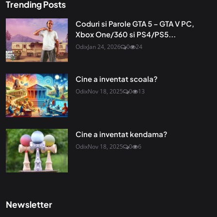
Trending Posts
Coduri si Parole GTA 5 – GTA V PC,
Xbox One/360 si PS4/PS5...
Odix
Jan 24, 2026
0
24
Cine a inventat scoala?
Odix
Nov 18, 2025
0
13
Cine a inventat kendama?
Odix
Nov 18, 2025
0
6
Newsletter