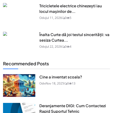
Tricicletele electrice chinezești iau
locul mașinilor de...
Odix
Jul 11, 2026
0
5
Înalta Curte dă joi testul sincerității: va
sesiza Curtea...
Odix
Jul 22, 2026
0
4
Recommended Posts
Cine a inventat scoala?
Odix
Nov 18, 2025
0
13
Deranjamente DIGI: Cum Contactezi
Rapid Suportul Tehnic