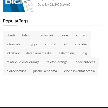
Odix
Nov 02, 2025
0
5
Popular Tags
clienti
telefon
reclamatii
curier
contact
informatii
myppc
android
ios
aplicatie
intrebari
deranjamente digi
telefon digi
digi
relatii cu clientii orange
telefon orange
index autocitit
hidroelectrica
jucarie kendama
cine a inventat scoala