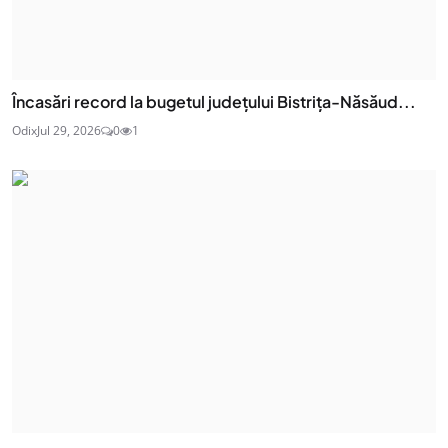
Încasări record la bugetul județului Bistrița-Năsăud...
Odix
Jul 29, 2026
0
1