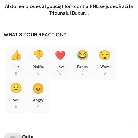
Al doilea proces al „puciștilor” contra PNL se judecă azi la
Tribunalul Bucur...
WHAT'S YOUR REACTION?
Like
Dislike
Love
Funny
Wow
0
0
0
0
0
Sad
Angry
0
0
Odix