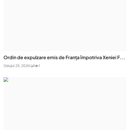
Ordin de expulzare emis de Franța împotriva Xeniei F...
Odix
Jul 29, 2026
0
1