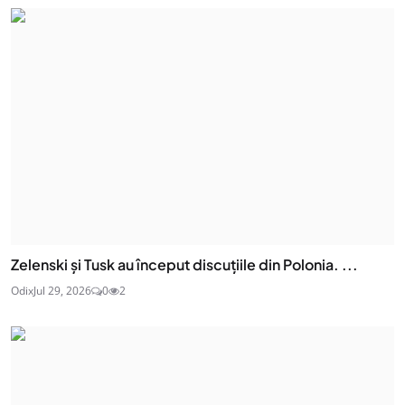
Zelenski și Tusk au început discuțiile din Polonia. ...
Odix
Jul 29, 2026
0
2