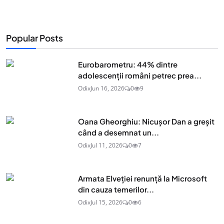
Popular Posts
Eurobarometru: 44% dintre
adolescenţii români petrec prea...
Odix
Jun 16, 2026
0
9
Oana Gheorghiu: Nicușor Dan a greșit
când a desemnat un...
Odix
Jul 11, 2026
0
7
Armata Elveției renunță la Microsoft
din cauza temerilor...
Odix
Jul 15, 2026
0
6