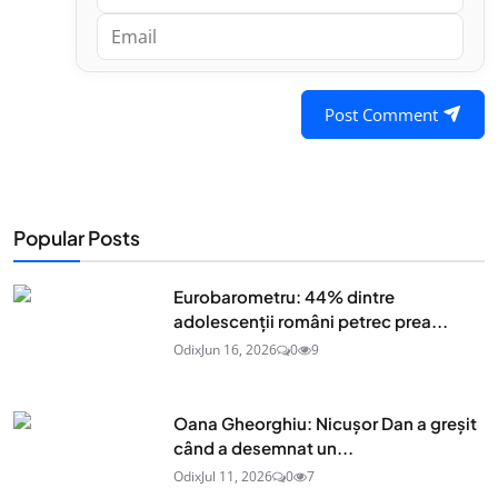
Post Comment
Popular Posts
Eurobarometru: 44% dintre
adolescenţii români petrec prea...
Odix
Jun 16, 2026
0
9
Oana Gheorghiu: Nicușor Dan a greșit
când a desemnat un...
Odix
Jul 11, 2026
0
7