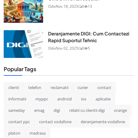
Odix
Nov 18, 2025
0
13
Deranjamente DIGI: Cum Contactezi
Rapid Suportul Tehnic
Odix
Nov 02, 2025
0
5
Popular Tags
clienti
telefon
reclamatii
curier
contact
informatii
myppc
android
ios
aplicatie
sameday
emag
digi
relatii cu clientii digi
orange
contact ppc
contact vodafone
deranjamente vodafone
platon
madrasa