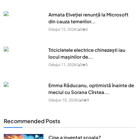
Armata Elveției renunță la Microsoft
din cauza temerilor...
Odix
Jul 15, 2026
0
6
Tricicletele electrice chinezești iau
locul mașinilor de...
Odix
Jul 11, 2026
0
5
Emma Răducanu, optimistă înainte de
meciul cu Sorana Cîrstea...
Odix
Jun 10, 2026
0
9
Recommended Posts
Cine a inventat scoala?