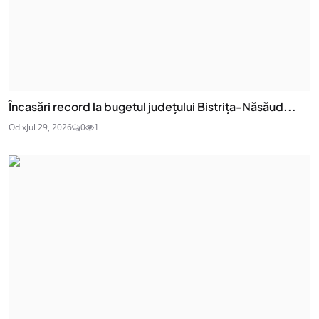
Încasări record la bugetul județului Bistrița-Năsăud...
Odix
Jul 29, 2026
0
1