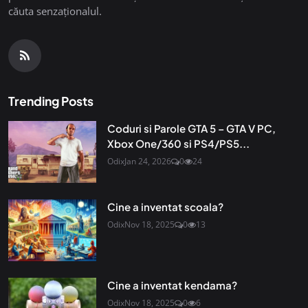
căuta senzaționalul.
Trending Posts
Coduri si Parole GTA 5 – GTA V PC,
Xbox One/360 si PS4/PS5...
Odix
Jan 24, 2026
0
24
Cine a inventat scoala?
Odix
Nov 18, 2025
0
13
Cine a inventat kendama?
Odix
Nov 18, 2025
0
6