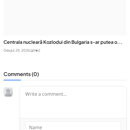
Centrala nucleară Kozlodui din Bulgaria s-ar putea o...
Odix
Jul 29, 2026
0
2
Comments (
0
)