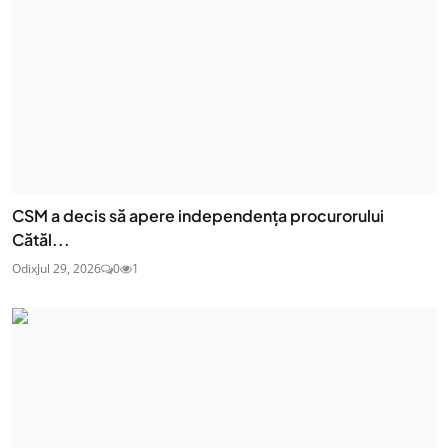
CSM a decis să apere independența procurorului
Cătăl...
Odix
Jul 29, 2026
0
1