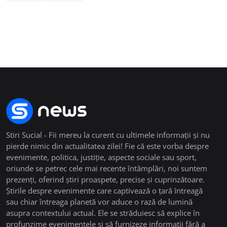
Stiri Sucial - Fii mereu la curent cu ultimele informații și nu
pierde nimic din actualitatea zilei! Fie că este vorba despre
evenimente, politica, justiție, aspecte sociale sau sport,
oriunde se petrec cele mai recente întâmplări, noi suntem
prezenți, oferind știri proaspete, precise și cuprinzătoare.
Știrile despre evenimente care captivează o țară întreagă
sau chiar întreaga planetă vor aduce o rază de lumină
asupra contextului actual. Ele se străduiesc să explice în
profunzime evenimentele și să furnizeze informații fără a