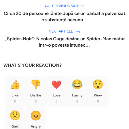
PREVIOUS ARTICLE
Circa 20 de persoane rănite după ce un bărbat a pulverizat
o substanţă necuno...
NEXT ARTICLE
„Spider-Noir”: Nicolas Cage devine un Spider-Man matur
într-o poveste întunec...
WHAT'S YOUR REACTION?
Like
Dislike
Love
Funny
Wow
0
0
0
0
0
Sad
Angry