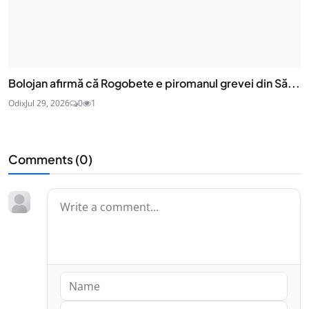
Bolojan afirmă că Rogobete e piromanul grevei din Să...
Odix
Jul 29, 2026
0
1
Comments (
0
)