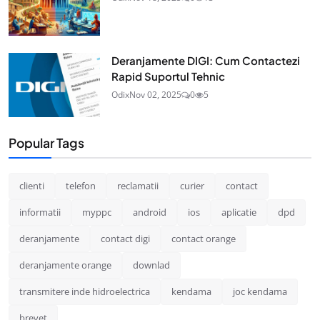
Deranjamente DIGI: Cum Contactezi
Rapid Suportul Tehnic
Odix
Nov 02, 2025
0
5
Popular Tags
clienti
telefon
reclamatii
curier
contact
informatii
myppc
android
ios
aplicatie
dpd
deranjamente
contact digi
contact orange
deranjamente orange
downlad
transmitere inde hidroelectrica
kendama
joc kendama
brevet