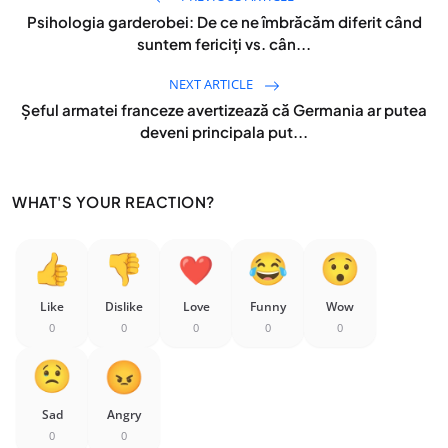
Psihologia garderobei: De ce ne îmbrăcăm diferit când
suntem fericiți vs. cân...
NEXT ARTICLE
Șeful armatei franceze avertizează că Germania ar putea
deveni principala put...
WHAT'S YOUR REACTION?
Like
Dislike
Love
Funny
Wow
0
0
0
0
0
Sad
Angry
0
0