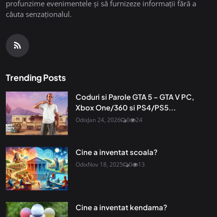
profunzime evenimentele și să furnizeze informații fără a
căuta senzaționalul.
Trending Posts
Coduri si Parole GTA 5 – GTA V PC,
Xbox One/360 si PS4/PS5...
Odix
Jan 24, 2026
0
24
Cine a inventat scoala?
Odix
Nov 18, 2025
0
13
Cine a inventat kendama?