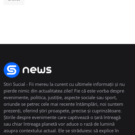
Stiri Sucial - Fii mereu la curent cu ultimele informații și nu
pierde nimic din actualitatea zilei! Fie că este vorba despre
evenimente, politica, justiție, aspecte sociale sau sport,
oriunde se petrec cele mai recente întâmplări, noi suntem
prezenți, oferind știri proaspete, precise și cuprinzătoare.
Știrile despre evenimente care captivează o țară întreagă
sau chiar întreaga planetă vor aduce o rază de lumină
asupra contextului actual. Ele se străduiesc să explice în