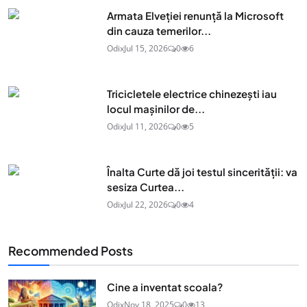
Armata Elveției renunță la Microsoft
din cauza temerilor...
Odix
Jul 15, 2026
0
6
Tricicletele electrice chinezești iau
locul mașinilor de...
Odix
Jul 11, 2026
0
5
Înalta Curte dă joi testul sincerității: va
sesiza Curtea...
Odix
Jul 22, 2026
0
4
Recommended Posts
Cine a inventat scoala?
Odix
Nov 18, 2025
0
13