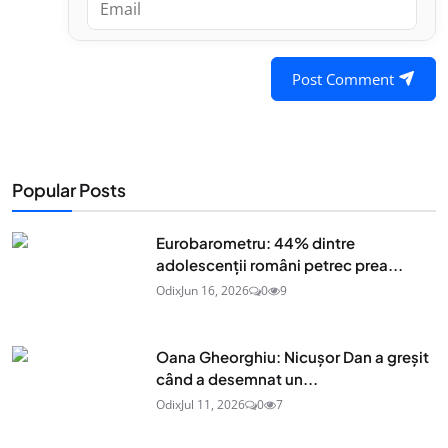
Post Comment
Popular Posts
Eurobarometru: 44% dintre
adolescenţii români petrec prea...
Odix
Jun 16, 2026
0
9
Oana Gheorghiu: Nicușor Dan a greșit
când a desemnat un...
Odix
Jul 11, 2026
0
7