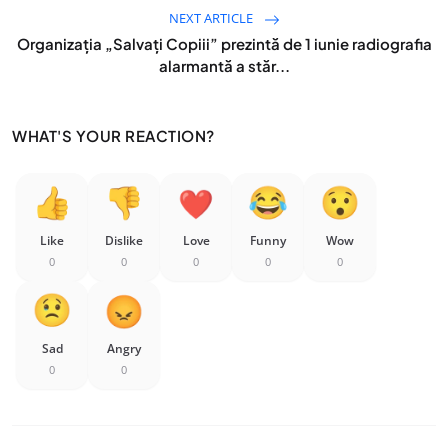
NEXT ARTICLE
Organizația „Salvați Copiii” prezintă de 1 iunie radiografia
alarmantă a stăr...
WHAT'S YOUR REACTION?
Like
Dislike
Love
Funny
Wow
0
0
0
0
0
Sad
Angry
0
0