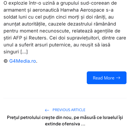
O explozie într-o uzină a grupului sud-coreean de
armament și aeronautică Hanwha Aerospace s-a
soldat luni cu cel puțin cinci morți și doi răniți, au
anunțat autoritățile, cauzele dezastrului rămânând
pentru moment necunoscute, relatează agențiile de
știri AFP și Reuters. Cei doi supraviețuitori, dintre care
unul a suferit arsuri puternice, au reușit să iasă
singuri […]
©
G4Media.ro
.
Read More
PREVIOUS ARTICLE
Prețul petrolului crește din nou, pe măsură ce Israelul își
extinde ofensiva ...