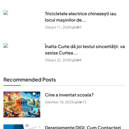
Tricicletele electrice chinezești iau
locul mașinilor de...
Odix
Jul 11, 2026
0
5
Înalta Curte dă joi testul sincerității: va
sesiza Curtea...
Odix
Jul 22, 2026
0
4
Recommended Posts
Cine a inventat scoala?
Odix
Nov 18, 2025
0
13
Deranjamente DIGI: Cum Contactezi