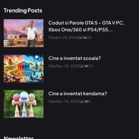
Trending Posts
Coduri si Parole GTA 5 – GTA V PC,
Xbox One/360 si PS4/PS5...
Odix
Jan 24, 2026
0
24
Cine a inventat scoala?
Odix
Nov 18, 2025
0
13
Cine a inventat kendama?
Odix
Nov 18, 2025
0
6
Newsletter