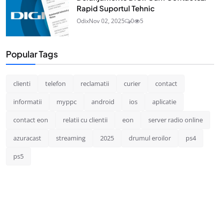
Rapid Suportul Tehnic
Odix
Nov 02, 2025
0
5
Popular Tags
clienti
telefon
reclamatii
curier
contact
informatii
myppc
android
ios
aplicatie
contact eon
relatii cu clientii
eon
server radio online
azuracast
streaming
2025
drumul eroilor
ps4
ps5