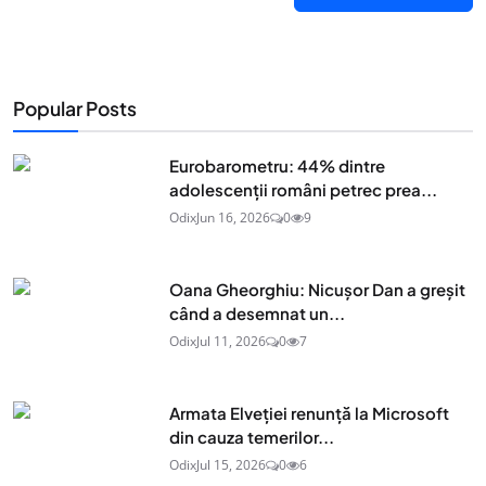
Popular Posts
Eurobarometru: 44% dintre
adolescenţii români petrec prea...
Odix
Jun 16, 2026
0
9
Oana Gheorghiu: Nicușor Dan a greșit
când a desemnat un...
Odix
Jul 11, 2026
0
7
Armata Elveției renunță la Microsoft
din cauza temerilor...
Odix
Jul 15, 2026
0
6