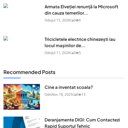
Armata Elveției renunță la Microsoft
din cauza temerilor...
Odix
Jul 15, 2026
0
6
Tricicletele electrice chinezești iau
locul mașinilor de...
Odix
Jul 11, 2026
0
5
Recommended Posts
Cine a inventat scoala?
Odix
Nov 18, 2025
0
13
Deranjamente DIGI: Cum Contactezi
Rapid Suportul Tehnic