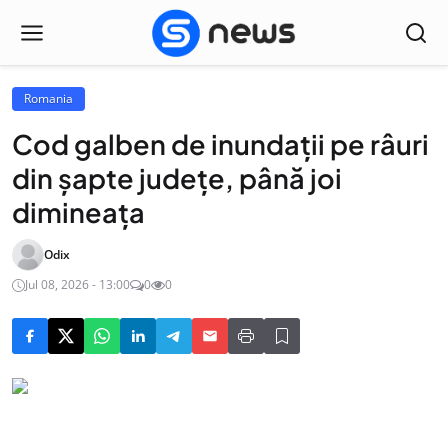
Romania
Cod galben de inundaţii pe râuri
din şapte judeţe, până joi
dimineaţa
Odix
Jul 08, 2026 - 13:00
0
0