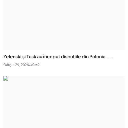
Zelenski și Tusk au început discuțiile din Polonia. ...
Odix
Jul 29, 2026
0
2