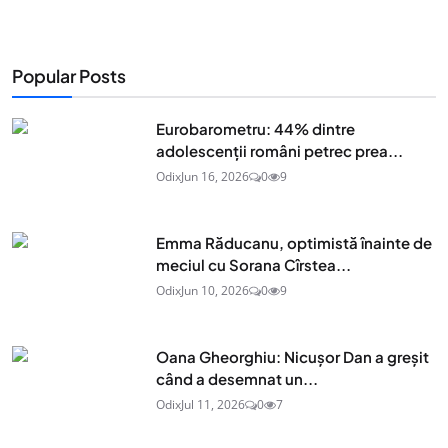
Popular Posts
Eurobarometru: 44% dintre
adolescenţii români petrec prea...
Odix
Jun 16, 2026
0
9
Emma Răducanu, optimistă înainte de
meciul cu Sorana Cîrstea...
Odix
Jun 10, 2026
0
9
Oana Gheorghiu: Nicușor Dan a greșit
când a desemnat un...
Odix
Jul 11, 2026
0
7