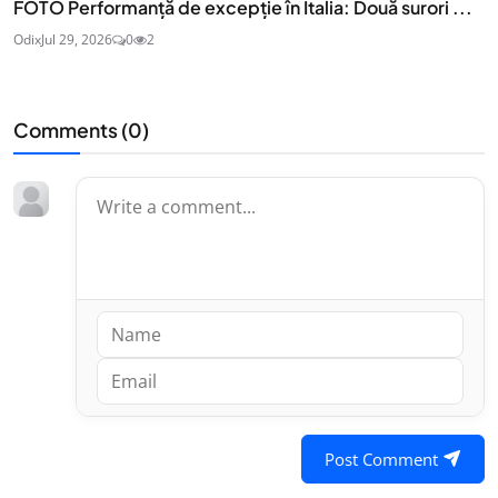
FOTO Performanță de excepție în Italia: Două surori ...
Odix
Jul 29, 2026
0
2
Comments (
0
)
Post Comment