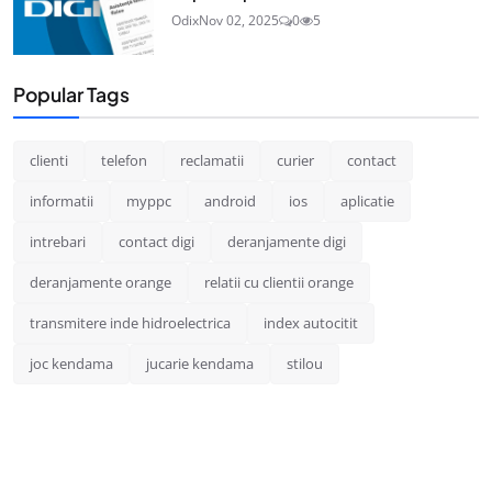
Odix
Nov 02, 2025
0
5
Popular Tags
clienti
telefon
reclamatii
curier
contact
informatii
myppc
android
ios
aplicatie
intrebari
contact digi
deranjamente digi
deranjamente orange
relatii cu clientii orange
transmitere inde hidroelectrica
index autocitit
joc kendama
jucarie kendama
stilou