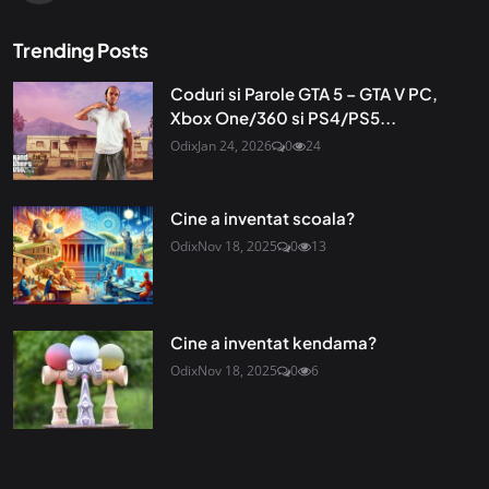
Trending Posts
Coduri si Parole GTA 5 – GTA V PC,
Xbox One/360 si PS4/PS5...
Odix
Jan 24, 2026
0
24
Cine a inventat scoala?
Odix
Nov 18, 2025
0
13
Cine a inventat kendama?
Odix
Nov 18, 2025
0
6