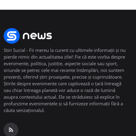
Stiri Sucial - Fii mereu la curent cu ultimele informații și nu
pierde nimic din actualitatea zilei! Fie că este vorba despre
evenimente, politica, justiție, aspecte sociale sau sport,
oriunde se petrec cele mai recente întâmplări, noi suntem
prezenți, oferind știri proaspete, precise și cuprinzătoare.
Știrile despre evenimente care captivează o țară întreagă
sau chiar întreaga planetă vor aduce o rază de lumină
asupra contextului actual. Ele se străduiesc să explice în
profunzime evenimentele și să furnizeze informații fără a
căuta senzaționalul.