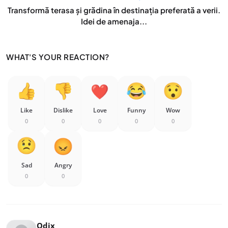
Transformă terasa și grădina în destinația preferată a verii.
Idei de amenaja...
WHAT'S YOUR REACTION?
Like
Dislike
Love
Funny
Wow
0
0
0
0
0
Sad
Angry
0
0
Odix