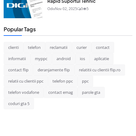
Rapid Suportul Tehnic
Odix
Nov 02, 2025
0
5
Popular Tags
clienti
telefon
reclamatii
curier
contact
informatii
myppc
android
ios
aplicatie
contact flip
deranjamente flip
relatitii cu clientii flip.ro
relatii cu clientii ppc
telefon ppc
ppc
telefon vodafone
contact emag
parole gta
coduri gta 5