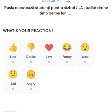
NEXT ARTICLE
Rusia recrutează studenți pentru război / „A studiat drone
timp de trei luni,...
WHAT'S YOUR REACTION?
Like
Dislike
Love
Funny
Wow
0
0
0
0
0
Sad
Angry
0
0