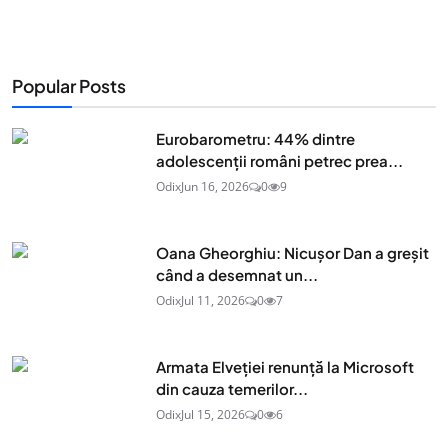
Popular Posts
Eurobarometru: 44% dintre
adolescenţii români petrec prea...
Odix
Jun 16, 2026
0
9
Oana Gheorghiu: Nicușor Dan a greșit
când a desemnat un...
Odix
Jul 11, 2026
0
7
Armata Elveției renunță la Microsoft
din cauza temerilor...
Odix
Jul 15, 2026
0
6