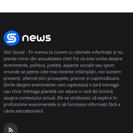
Stiri Sucial - Fii mereu la curent cu ultimele informații și nu
pierde nimic din actualitatea zilei! Fie că este vorba despre
evenimente, politica, justiție, aspecte sociale sau sport,
oriunde se petrec cele mai recente întâmplări, noi suntem
prezenți, oferind știri proaspete, precise și cuprinzătoare.
Știrile despre evenimente care captivează o țară întreagă
sau chiar întreaga planetă vor aduce o rază de lumină
asupra contextului actual. Ele se străduiesc să explice în
profunzime evenimentele și să furnizeze informații fără a
căuta senzaționalul.