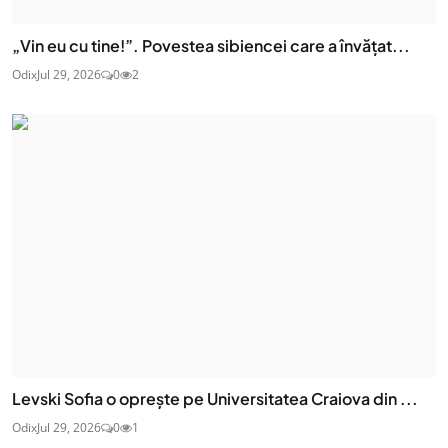
„Vin eu cu tine!”. Povestea sibiencei care a învățat...
Odix
Jul 29, 2026
0
2
Levski Sofia o oprește pe Universitatea Craiova din ...
Odix
Jul 29, 2026
0
1