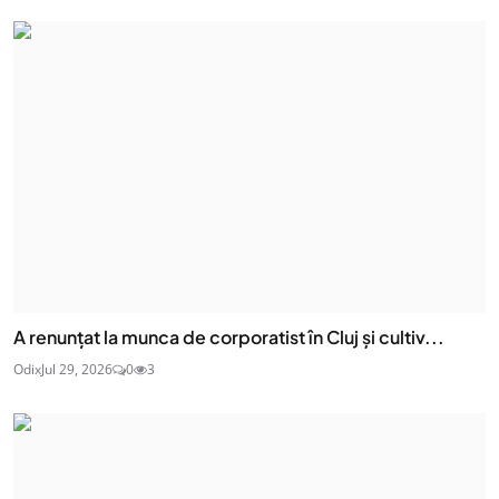
A renunțat la munca de corporatist în Cluj și cultiv...
Odix
Jul 29, 2026
0
3