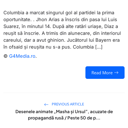
Columbia a marcat singurul gol al partidei la prima
oportunitate. . Jhon Arias a înscris din pasa lui Luis
Suarez, în minutul 14. După alte ratări uriașe, Diaz a
reușit să înscrie. A trimis din alunecare, din interiorul
careului, dar a avut ghinion. Jucătorul lui Bayern era
în ofsaid și reușita nu s-a pus. Columbia […]
©
G4Media.ro
.
Read More
PREVIOUS ARTICLE
Desenele animate „Masha și Ursul”, acuzate de
propagandă rusă / Peste 50 de p...