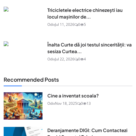
Tricicletele electrice chinezești iau
locul mașinilor de...
Odix
Jul 11, 2026
0
5
Înalta Curte dă joi testul sincerității: va
sesiza Curtea...
Odix
Jul 22, 2026
0
4
Recommended Posts
Cine a inventat scoala?
Odix
Nov 18, 2025
0
13
Deranjamente DIGI: Cum Contactezi