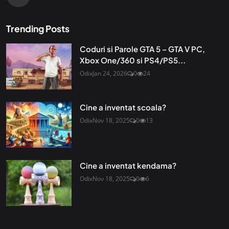
Trending Posts
Coduri si Parole GTA 5 – GTA V PC,
Xbox One/360 si PS4/PS5...
Odix
Jan 24, 2026
0
24
Cine a inventat scoala?
Odix
Nov 18, 2025
0
13
Cine a inventat kendama?
Odix
Nov 18, 2025
0
6