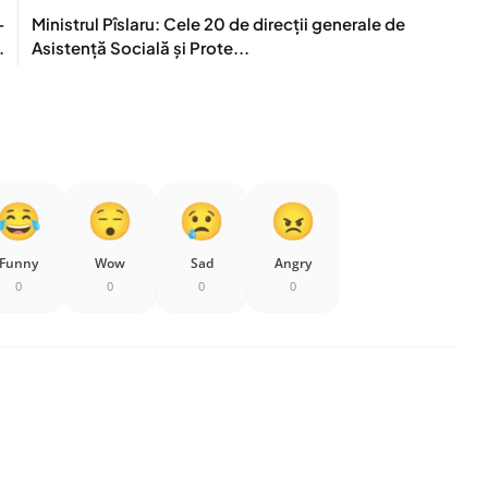
-
Ministrul Pîslaru: Cele 20 de direcții generale de
.
Asistență Socială și Prote...
Funny
Wow
Sad
Angry
0
0
0
0