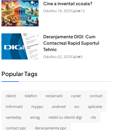
Cine a inventat scoala?
Odix
Nov 18, 2025
0
13
Deranjamente DIGI: Cum
Contactezi Rapid Suportul
Tehnic
Odix
Nov 02, 2025
0
5
Popular Tags
clienti
telefon
reclamatii
curier
contact
informatii
myppc
android
ios
aplicatie
sameday
emag
relatii cu clientii digi
rds
contact ppc
deranjamente ppc