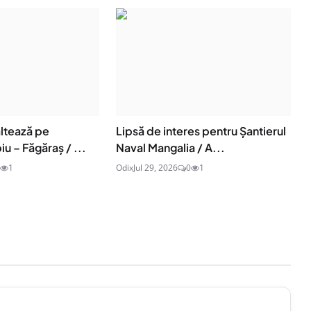
ltează pe
Lipsă de interes pentru Șantierul
iu – Făgăraș / ...
Naval Mangalia / A...
1
Odix
Jul 29, 2026
0
1