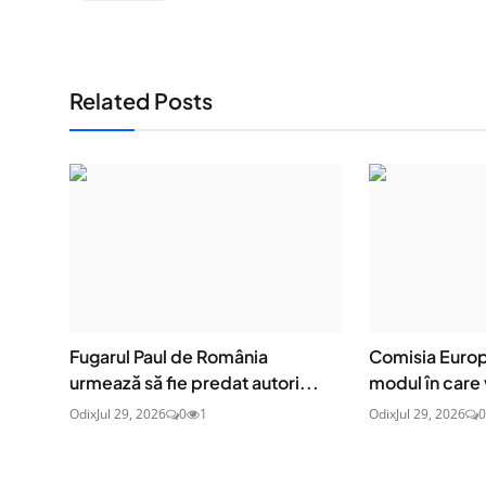
Related Posts
Fugarul Paul de România
Comisia Europ
urmează să fie predat autori...
modul în care v
Odix
Jul 29, 2026
0
1
Odix
Jul 29, 2026
0