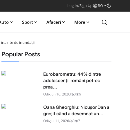
Log In
/
Sign Up
RO
Auto
Sport
Afaceri
More
 înainte de inundații
Popular Posts
Eurobarometru: 44% dintre
adolescenţii români petrec
prea...
Odix
Jun 16, 2026
0
9
Oana Gheorghiu: Nicușor Dan a
greșit când a desemnat un...
Odix
Jul 11, 2026
0
7