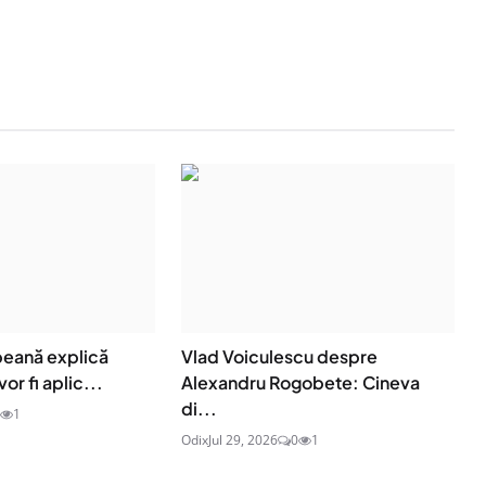
eană explică
Vlad Voiculescu despre
or fi aplic...
Alexandru Rogobete: Cineva
di...
1
Odix
Jul 29, 2026
0
1