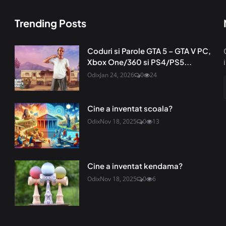
Trending Posts
Coduri si Parole GTA 5 – GTA V PC,
Xbox One/360 si PS4/PS5...
Odix
Jan 24, 2026
0
24
Cine a inventat scoala?
Odix
Nov 18, 2025
0
13
Cine a inventat kendama?
Odix
Nov 18, 2025
0
6