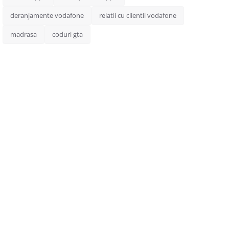
deranjamente vodafone
relatii cu clientii vodafone
madrasa
coduri gta