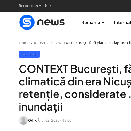
Become an Author
Romania
Interna
Home
Romania
CONTEXT București, fără plan de adaptare cli
Romania
CONTEXT București, fă
climatică din era Nicu
retenție, considerate 
inundații
Odix
Jul 02, 2026 - 18:00