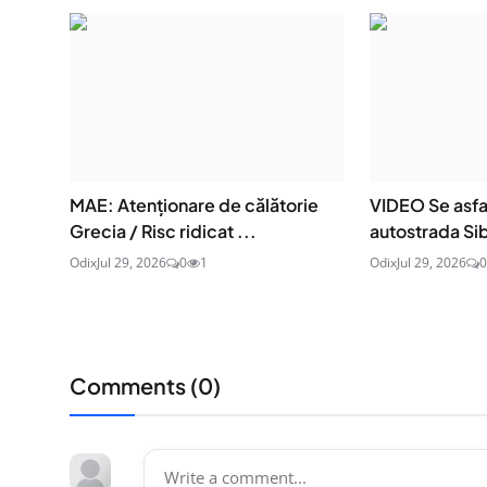
MAE: Atenţionare de călătorie
VIDEO Se asfa
Grecia / Risc ridicat ...
autostrada Sib
Odix
Jul 29, 2026
0
1
Odix
Jul 29, 2026
0
Comments (
0
)