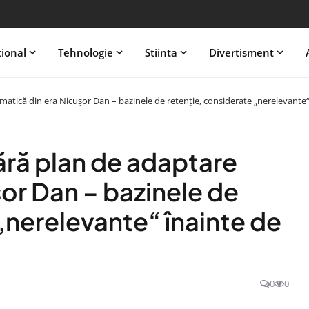
tional
Tehnologie
Stiinta
Divertisment
matică din era Nicușor Dan – bazinele de retenție, considerate „nerelevante“
ră plan de adaptare
șor Dan – bazinele de
„nerelevante“ înainte de
0
0