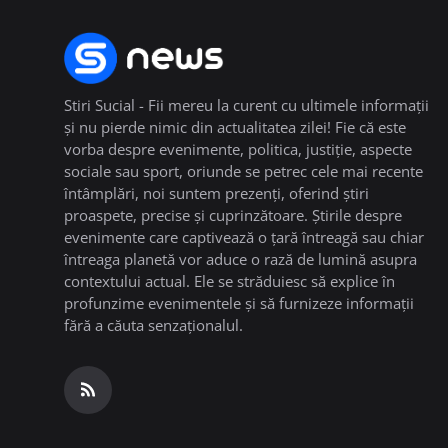
Stiri Sucial - Fii mereu la curent cu ultimele informații
și nu pierde nimic din actualitatea zilei! Fie că este
vorba despre evenimente, politica, justiție, aspecte
sociale sau sport, oriunde se petrec cele mai recente
întâmplări, noi suntem prezenți, oferind știri
proaspete, precise și cuprinzătoare. Știrile despre
evenimente care captivează o țară întreagă sau chiar
întreaga planetă vor aduce o rază de lumină asupra
contextului actual. Ele se străduiesc să explice în
profunzime evenimentele și să furnizeze informații
fără a căuta senzaționalul.