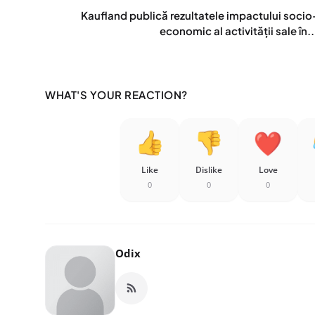
Kaufland publică rezultatele impactului socio
economic al activității sale în..
WHAT'S YOUR REACTION?
Like
Dislike
Love
0
0
0
Odix