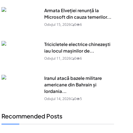
Armata Elveției renunță la
Microsoft din cauza temerilor...
Odix
Jul 15, 2026
0
6
Tricicletele electrice chinezești
iau locul mașinilor de...
Odix
Jul 11, 2026
0
6
Iranul atacă bazele militare
americane din Bahrain și
Iordania...
Odix
Jul 14, 2026
0
5
Recommended Posts