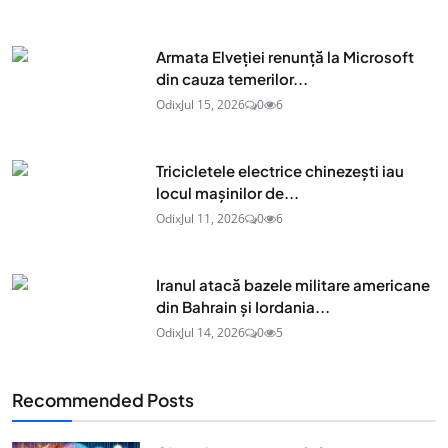
Armata Elveției renunță la Microsoft
din cauza temerilor...
Odix
Jul 15, 2026
0
6
Tricicletele electrice chinezești iau
locul mașinilor de...
Odix
Jul 11, 2026
0
6
Iranul atacă bazele militare americane
din Bahrain și Iordania...
Odix
Jul 14, 2026
0
5
Recommended Posts