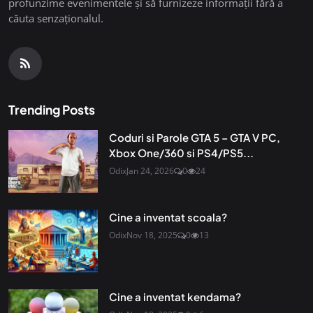
profunzime evenimentele și să furnizeze informații fără a
căuta senzaționalul.
Trending Posts
Coduri si Parole GTA 5 – GTA V PC,
Xbox One/360 si PS4/PS5...
Odix
Jan 24, 2026
0
24
Cine a inventat scoala?
Odix
Nov 18, 2025
0
13
Cine a inventat kendama?