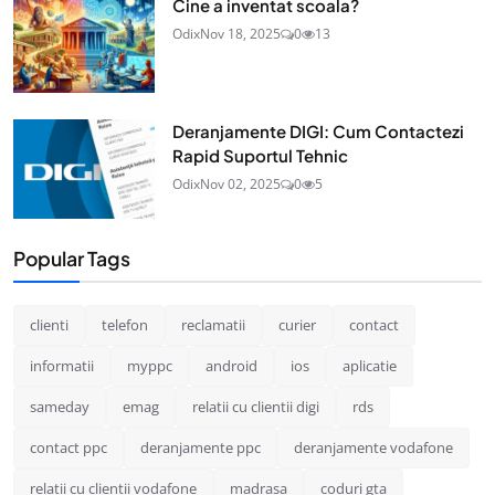
Cine a inventat scoala?
Odix
Nov 18, 2025
0
13
Deranjamente DIGI: Cum Contactezi
Rapid Suportul Tehnic
Odix
Nov 02, 2025
0
5
Popular Tags
clienti
telefon
reclamatii
curier
contact
informatii
myppc
android
ios
aplicatie
sameday
emag
relatii cu clientii digi
rds
contact ppc
deranjamente ppc
deranjamente vodafone
relatii cu clientii vodafone
madrasa
coduri gta