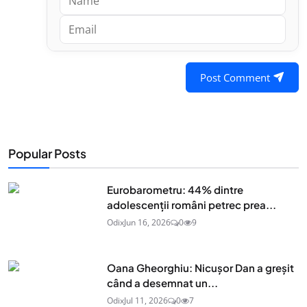
Post Comment
Popular Posts
Eurobarometru: 44% dintre
adolescenţii români petrec prea...
Odix
Jun 16, 2026
0
9
Oana Gheorghiu: Nicușor Dan a greșit
când a desemnat un...
Odix
Jul 11, 2026
0
7