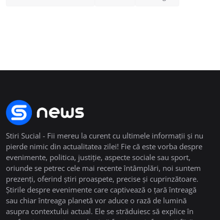
Stiri Sucial - Fii mereu la curent cu ultimele informații și nu
pierde nimic din actualitatea zilei! Fie că este vorba despre
evenimente, politica, justiție, aspecte sociale sau sport,
oriunde se petrec cele mai recente întâmplări, noi suntem
prezenți, oferind știri proaspete, precise și cuprinzătoare.
Știrile despre evenimente care captivează o țară întreagă
sau chiar întreaga planetă vor aduce o rază de lumină
asupra contextului actual. Ele se străduiesc să explice în