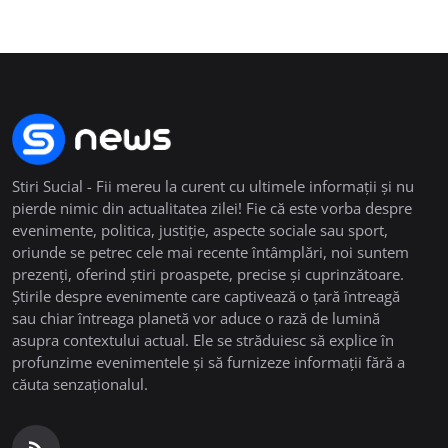
Stiri Sucial - Fii mereu la curent cu ultimele informații și nu
pierde nimic din actualitatea zilei! Fie că este vorba despre
evenimente, politica, justiție, aspecte sociale sau sport,
oriunde se petrec cele mai recente întâmplări, noi suntem
prezenți, oferind știri proaspete, precise și cuprinzătoare.
Știrile despre evenimente care captivează o țară întreagă
sau chiar întreaga planetă vor aduce o rază de lumină
asupra contextului actual. Ele se străduiesc să explice în
profunzime evenimentele și să furnizeze informații fără a
căuta senzaționalul.