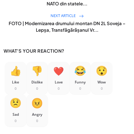
NATO din statele...
NEXT ARTICLE
FOTO | Modernizarea drumului montan DN 2L Soveja –
Lepșa, Transfăgărășanul Vr...
WHAT'S YOUR REACTION?
Like
Dislike
Love
Funny
Wow
0
0
0
0
0
Sad
Angry
0
0