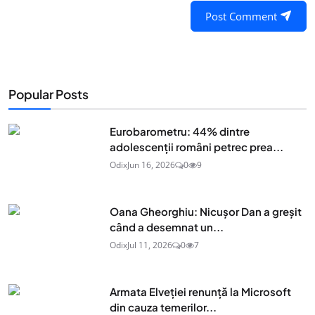
Post Comment
Popular Posts
Eurobarometru: 44% dintre
adolescenţii români petrec prea...
Odix
Jun 16, 2026
0
9
Oana Gheorghiu: Nicușor Dan a greșit
când a desemnat un...
Odix
Jul 11, 2026
0
7
Armata Elveției renunță la Microsoft
din cauza temerilor...