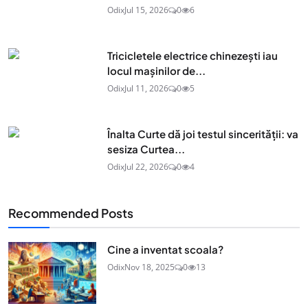
Odix
Jul 15, 2026
0
6
Tricicletele electrice chinezești iau
locul mașinilor de...
Odix
Jul 11, 2026
0
5
Înalta Curte dă joi testul sincerității: va
sesiza Curtea...
Odix
Jul 22, 2026
0
4
Recommended Posts
Cine a inventat scoala?
Odix
Nov 18, 2025
0
13