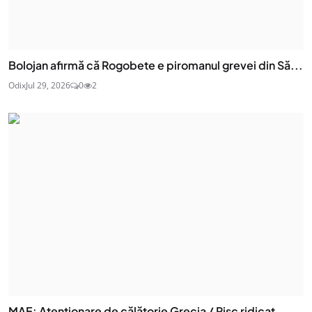
Bolojan afirmă că Rogobete e piromanul grevei din Să...
Odix
Jul 29, 2026
0
2
MAE: Atenţionare de călătorie Grecia / Risc ridicat ...