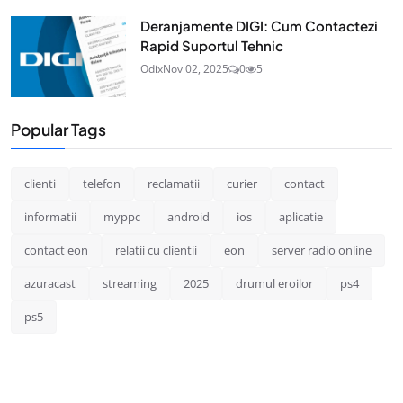
Deranjamente DIGI: Cum Contactezi
Rapid Suportul Tehnic
Odix
Nov 02, 2025
0
5
Popular Tags
clienti
telefon
reclamatii
curier
contact
informatii
myppc
android
ios
aplicatie
contact eon
relatii cu clientii
eon
server radio online
azuracast
streaming
2025
drumul eroilor
ps4
ps5