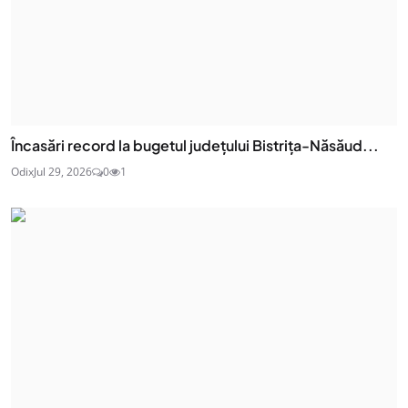
Încasări record la bugetul județului Bistrița-Năsăud...
Odix
Jul 29, 2026
0
1