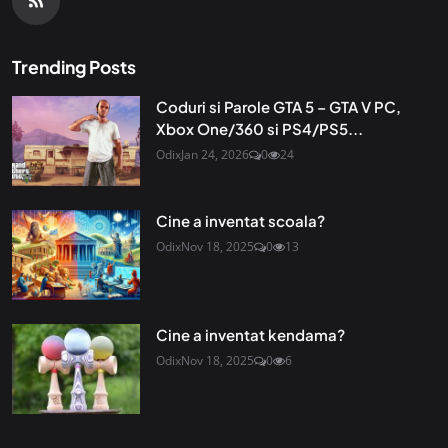
Trending Posts
Coduri si Parole GTA 5 – GTA V PC,
Xbox One/360 si PS4/PS5...
Odix
Jan 24, 2026
0
24
Cine a inventat scoala?
Odix
Nov 18, 2025
0
13
Cine a inventat kendama?
Odix
Nov 18, 2025
0
6