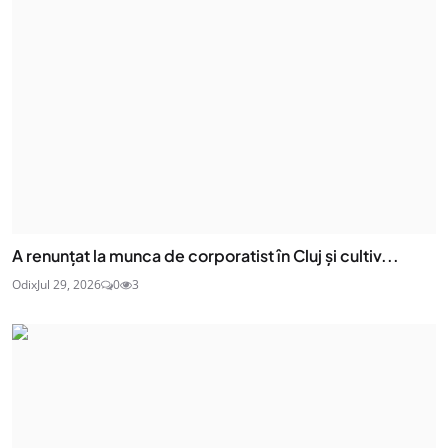
A renunțat la munca de corporatist în Cluj și cultiv...
Odix
Jul 29, 2026
0
3