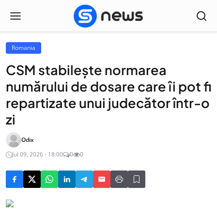
Romania
CSM stabileşte normarea
numărului de dosare care îi pot fi
repartizate unui judecător într-o
zi
Odix
Jul 09, 2026 - 18:00
0
0