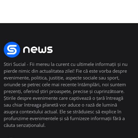
Stiri Sucial - Fii mereu la curent cu ultimele informații și nu
pierde nimic din actualitatea zilei! Fie că este vorba despre
evenimente, politica, justiție, aspecte sociale sau sport,
oriunde se petrec cele mai recente întâmplări, noi suntem
prezenți, oferind știri proaspete, precise și cuprinzătoare.
Știrile despre evenimente care captivează o țară întreagă
sau chiar întreaga planetă vor aduce o rază de lumină
asupra contextului actual. Ele se străduiesc să explice în
profunzime evenimentele și să furnizeze informații fără a
căuta senzaționalul.