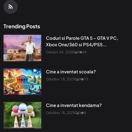
Trending Posts
Coduri si Parole GTA 5 – GTA V PC,
Xbox One/360 si PS4/PS5...
Odix
Jan 24, 2026
0
24
Cine a inventat scoala?
Odix
Nov 18, 2025
0
13
Cine a inventat kendama?
Odix
Nov 18, 2025
0
6