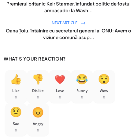
Premierul britanic Keir Starmer, înfundat politic de fostul
ambasador la Wash...
NEXT ARTICLE
Oana Țoiu, întâlnire cu secretarul general al ONU: Avem o
viziune comună asup...
WHAT'S YOUR REACTION?
Like
Dislike
Love
Funny
Wow
0
0
0
0
0
Sad
Angry
0
0