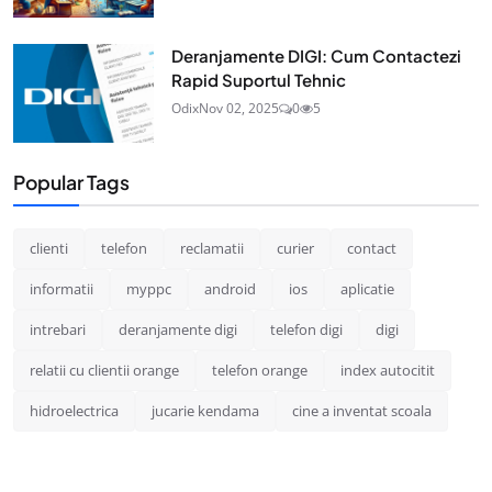
Deranjamente DIGI: Cum Contactezi
Rapid Suportul Tehnic
Odix
Nov 02, 2025
0
5
Popular Tags
clienti
telefon
reclamatii
curier
contact
informatii
myppc
android
ios
aplicatie
intrebari
deranjamente digi
telefon digi
digi
relatii cu clientii orange
telefon orange
index autocitit
hidroelectrica
jucarie kendama
cine a inventat scoala