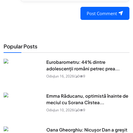
Post Comment
Popular Posts
Eurobarometru: 44% dintre
adolescenţii români petrec prea...
Odix
Jun 16, 2026
0
9
Emma Răducanu, optimistă înainte de
meciul cu Sorana Cîrstea...
Odix
Jun 10, 2026
0
9
Oana Gheorghiu: Nicușor Dan a greșit