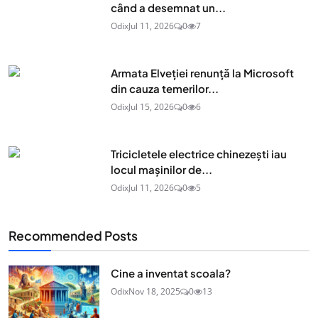
când a desemnat un...
Odix
Jul 11, 2026
0
7
Armata Elveției renunță la Microsoft
din cauza temerilor...
Odix
Jul 15, 2026
0
6
Tricicletele electrice chinezești iau
locul mașinilor de...
Odix
Jul 11, 2026
0
5
Recommended Posts
Cine a inventat scoala?
Odix
Nov 18, 2025
0
13