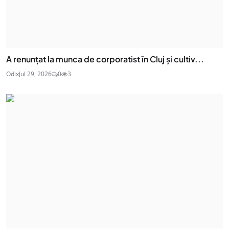
A renunțat la munca de corporatist în Cluj și cultiv...
Odix
Jul 29, 2026
0
3