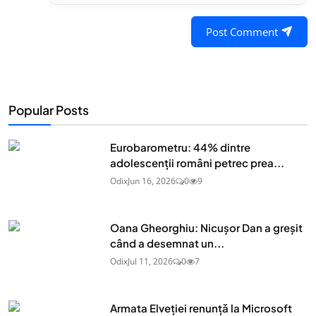
Post Comment
Popular Posts
Eurobarometru: 44% dintre
adolescenţii români petrec prea...
Odix
Jun 16, 2026
0
9
Oana Gheorghiu: Nicușor Dan a greșit
când a desemnat un...
Odix
Jul 11, 2026
0
7
Armata Elveției renunță la Microsoft