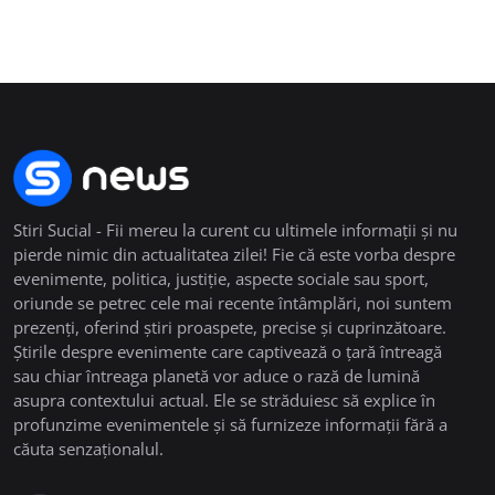
Stiri Sucial - Fii mereu la curent cu ultimele informații și nu
pierde nimic din actualitatea zilei! Fie că este vorba despre
evenimente, politica, justiție, aspecte sociale sau sport,
oriunde se petrec cele mai recente întâmplări, noi suntem
prezenți, oferind știri proaspete, precise și cuprinzătoare.
Știrile despre evenimente care captivează o țară întreagă
sau chiar întreaga planetă vor aduce o rază de lumină
asupra contextului actual. Ele se străduiesc să explice în
profunzime evenimentele și să furnizeze informații fără a
căuta senzaționalul.