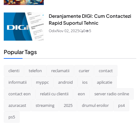
Deranjamente DIGI: Cum Contactezi
Rapid Suportul Tehnic
Odix
Nov 02, 2025
0
5
Popular Tags
clienti
telefon
reclamatii
curier
contact
informatii
myppc
android
ios
aplicatie
contact eon
relatii cu clientii
eon
server radio online
azuracast
streaming
2025
drumul eroilor
ps4
ps5