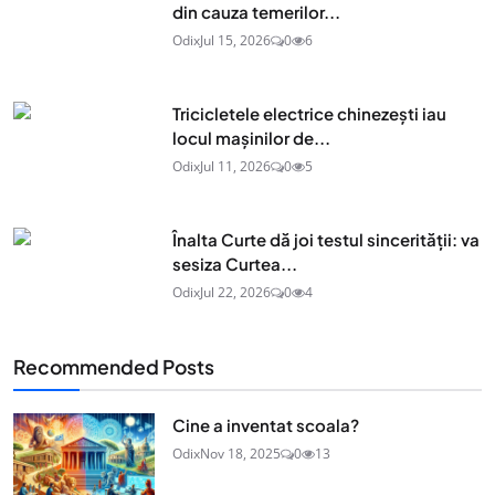
din cauza temerilor...
Odix
Jul 15, 2026
0
6
Tricicletele electrice chinezești iau
locul mașinilor de...
Odix
Jul 11, 2026
0
5
Înalta Curte dă joi testul sincerității: va
sesiza Curtea...
Odix
Jul 22, 2026
0
4
Recommended Posts
Cine a inventat scoala?
Odix
Nov 18, 2025
0
13