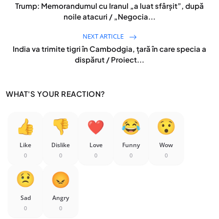
Trump: Memorandumul cu Iranul „a luat sfârșit”, după
noile atacuri / „Negocia...
NEXT ARTICLE
India va trimite tigri în Cambodgia, țară în care specia a
dispărut / Proiect...
WHAT'S YOUR REACTION?
Like
Dislike
Love
Funny
Wow
0
0
0
0
0
Sad
Angry
0
0