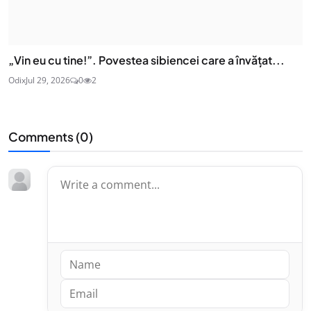
„Vin eu cu tine!”. Povestea sibiencei care a învățat...
Odix
Jul 29, 2026
0
2
Comments (
0
)