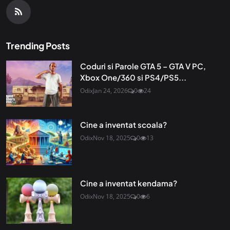
Trending Posts
Coduri si Parole GTA 5 – GTA V PC,
Xbox One/360 si PS4/PS5...
Odix
Jan 24, 2026
0
24
Cine a inventat scoala?
Odix
Nov 18, 2025
0
13
Cine a inventat kendama?
Odix
Nov 18, 2025
0
6