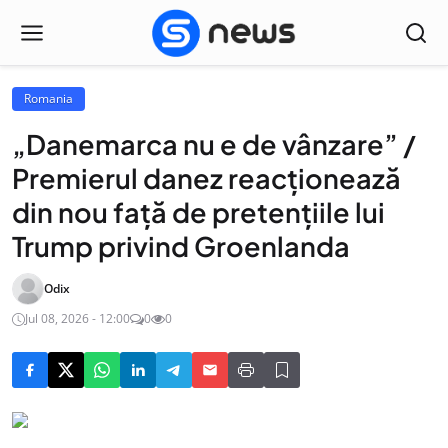
Romania
„Danemarca nu e de vânzare” /
Premierul danez reacționează
din nou față de pretențiile lui
Trump privind Groenlanda
Odix
Jul 08, 2026 - 12:00
0
0