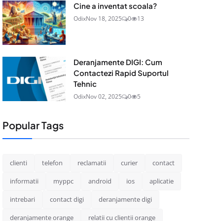
Cine a inventat scoala?
Odix
Nov 18, 2025
0
13
Deranjamente DIGI: Cum
Contactezi Rapid Suportul
Tehnic
Odix
Nov 02, 2025
0
5
Popular Tags
clienti
telefon
reclamatii
curier
contact
informatii
myppc
android
ios
aplicatie
intrebari
contact digi
deranjamente digi
deranjamente orange
relatii cu clientii orange