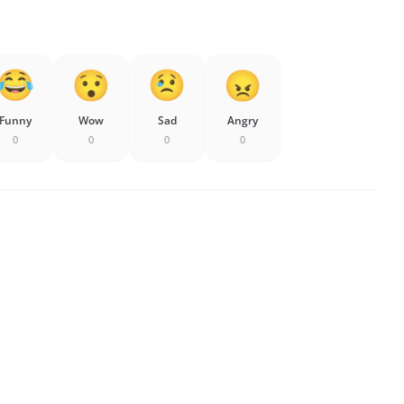
Funny
Wow
Sad
Angry
0
0
0
0