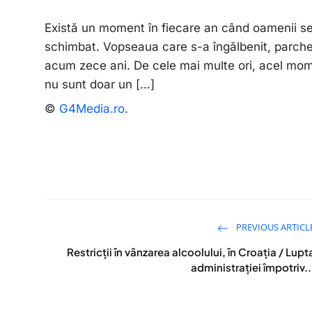
Există un moment în fiecare an când oamenii se u
schimbat. Vopseaua care s-a îngălbenit, parche
acum zece ani. De cele mai multe ori, acel mom
nu sunt doar un […]
©
G4Media.ro
.
PREVIOUS ARTICL
Restricții în vânzarea alcoolului, în Croația / Lupt
administrației împotriv..