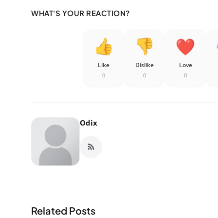
WHAT'S YOUR REACTION?
Like
Dislike
Love
0
0
0
Odix
Related Posts