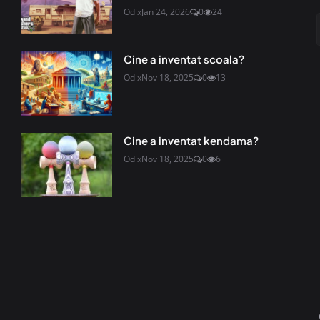
Odix
Jan 24, 2026
0
24
Cine a inventat scoala?
Odix
Nov 18, 2025
0
13
Cine a inventat kendama?
Odix
Nov 18, 2025
0
6