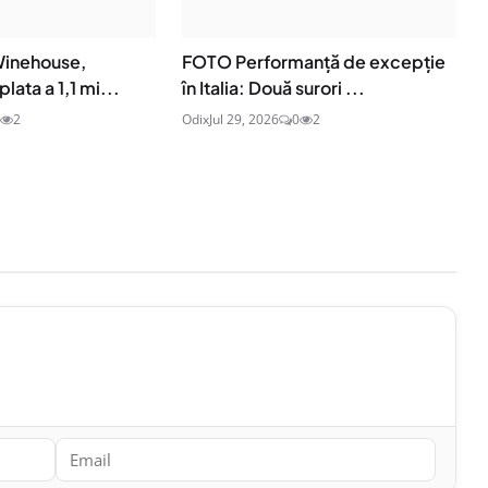
 Winehouse,
FOTO Performanță de excepție
lata a 1,1 mi...
în Italia: Două surori ...
2
Odix
Jul 29, 2026
0
2