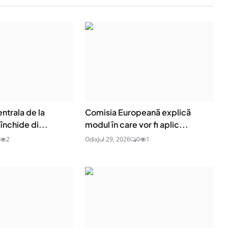
entrala de la
Comisia Europeană explică
închide di...
modul în care vor fi aplic...
2
Odix
Jul 29, 2026
0
1