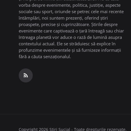
vorba despre evenimente, politica, justiție, aspecte
sociale sau sport, oriunde se petrec cele mai recente
întâmplări, noi suntem prezenți, oferind știri
proaspete, precise și cuprinzătoare. Știrile despre
evenimente care captivează o țară întreagă sau chiar
întreaga planetă vor aduce o rază de lumină asupra
contextului actual. Ele se străduiesc să explice în
profunzime evenimentele și să furnizeze informații
fără a căuta senzaționalul.
Copyright 2026 Stiri Sucial - Toate drepturile rezervate.