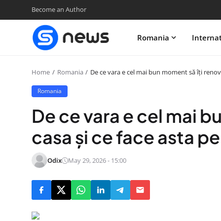
Become an Author
Romania
Interna
Home
Romania
De ce vara e cel mai bun moment să îți renove
Romania
De ce vara e cel mai b
casa și ce face asta p
Odix
May 29, 2026 - 15:00