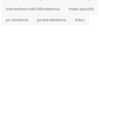
transmitere inde hidroelectrica
index autocitit
joc kendama
jucarie kendama
stilou