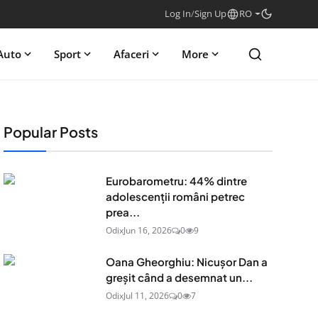
Log In
/
Sign Up
RO
Auto
Sport
Afaceri
More
Popular Posts
Eurobarometru: 44% dintre
adolescenţii români petrec
prea...
Odix
Jun 16, 2026
0
9
Oana Gheorghiu: Nicușor Dan a
greșit când a desemnat un...
Odix
Jul 11, 2026
0
7