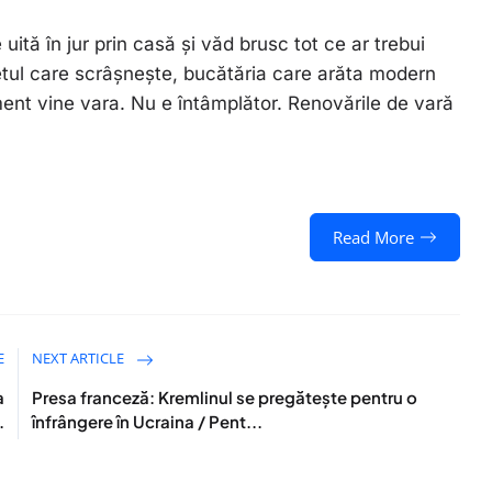
ită în jur prin casă și văd brusc tot ce ar trebui
tul care scrâșnește, bucătăria care arăta modern
ent vine vara. Nu e întâmplător. Renovările de vară
Read More
E
NEXT ARTICLE
a
Presa franceză: Kremlinul se pregătește pentru o
.
înfrângere în Ucraina / Pent...