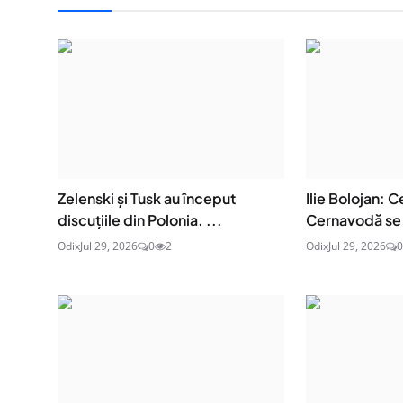
Zelenski și Tusk au început
Ilie Bolojan: C
discuțiile din Polonia. ...
Cernavodă se 
Odix
Jul 29, 2026
0
2
Odix
Jul 29, 2026
0