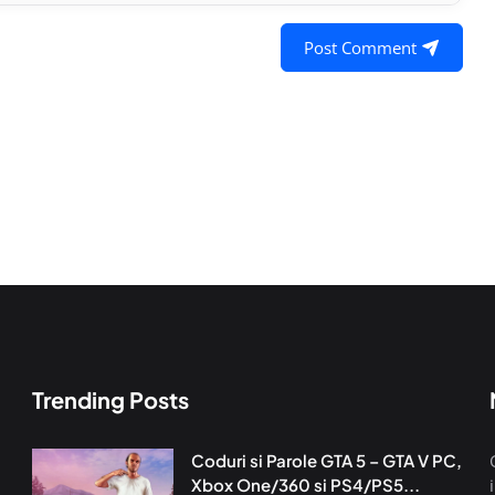
Post Comment
Trending Posts
Coduri si Parole GTA 5 – GTA V PC,
Xbox One/360 si PS4/PS5...