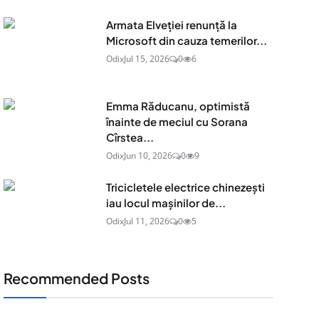
Armata Elveției renunță la
Microsoft din cauza temerilor...
Odix
Jul 15, 2026
0
6
Emma Răducanu, optimistă
înainte de meciul cu Sorana
Cîrstea...
Odix
Jun 10, 2026
0
9
Tricicletele electrice chinezești
iau locul mașinilor de...
Odix
Jul 11, 2026
0
5
Recommended Posts