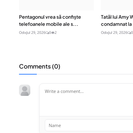
Pentagonul vrea să confiște
Tatăl lui Amy
telefoanele mobile ale s...
condamnat la p
Odix
Jul 29, 2026
0
2
Odix
Jul 29, 2026
0
Comments (
0
)