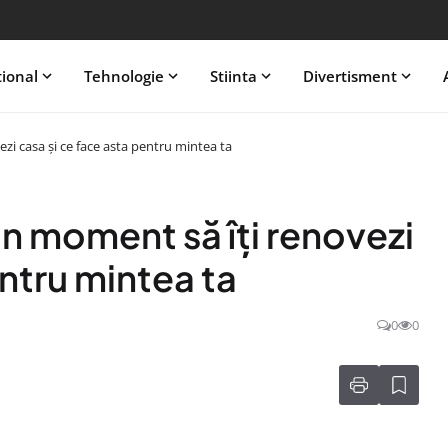
tional
Tehnologie
Stiinta
Divertisment
zi casa și ce face asta pentru mintea ta
un moment să îți renovezi
entru mintea ta
0
0