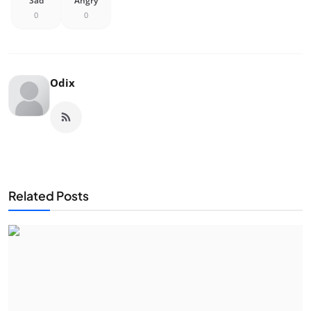
Sad
Angry
0
0
Odix
Related Posts