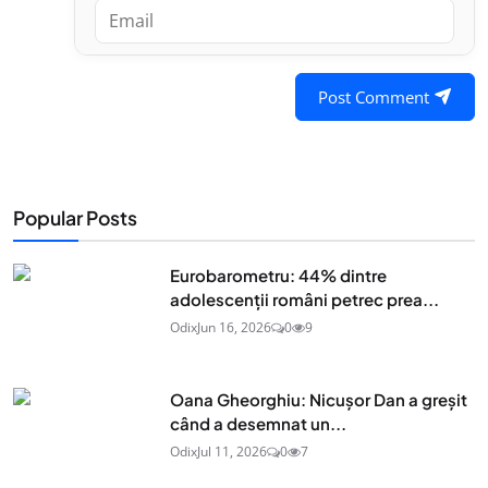
Post Comment
Popular Posts
Eurobarometru: 44% dintre
adolescenţii români petrec prea...
Odix
Jun 16, 2026
0
9
Oana Gheorghiu: Nicușor Dan a greșit
când a desemnat un...
Odix
Jul 11, 2026
0
7