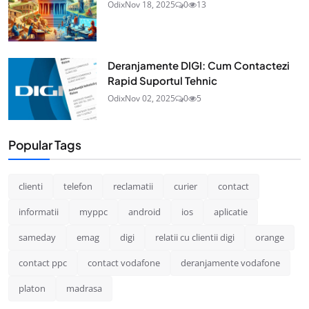
Odix
Nov 18, 2025
0
13
Deranjamente DIGI: Cum Contactezi
Rapid Suportul Tehnic
Odix
Nov 02, 2025
0
5
Popular Tags
clienti
telefon
reclamatii
curier
contact
informatii
myppc
android
ios
aplicatie
sameday
emag
digi
relatii cu clientii digi
orange
contact ppc
contact vodafone
deranjamente vodafone
platon
madrasa