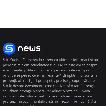
Stiri Sucial - Fii mereu la curent cu ultimele informații și nu
pierde nimic din actualitatea zilei! Fie că este vorba despre
evenimente, politica, justiție, aspecte sociale sau sport,
oriunde se petrec cele mai recente întâmplări, noi suntem
prezenți, oferind știri proaspete, precise și cuprinzătoare.
Știrile despre evenimente care captivează o țară întreagă
sau chiar întreaga planetă vor aduce o rază de lumină
asupra contextului actual. Ele se străduiesc să explice în
profunzime evenimentele și să furnizeze informații fără a