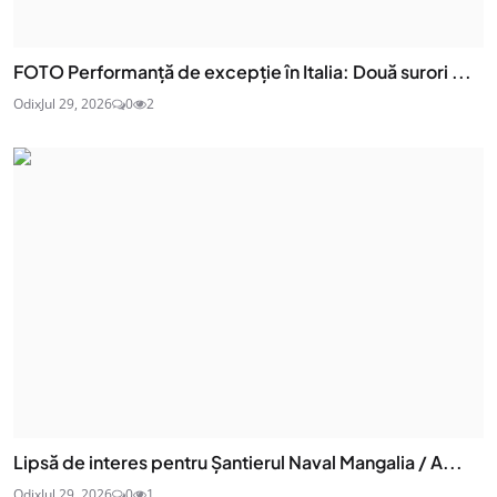
FOTO Performanță de excepție în Italia: Două surori ...
Odix
Jul 29, 2026
0
2
Lipsă de interes pentru Șantierul Naval Mangalia / A...
Odix
Jul 29, 2026
0
1