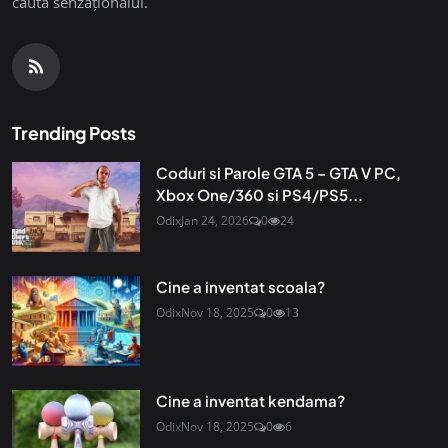
căuta senzaționalul.
Trending Posts
Coduri si Parole GTA 5 – GTA V PC,
Xbox One/360 si PS4/PS5...
Odix
Jan 24, 2026
0
24
Cine a inventat scoala?
Odix
Nov 18, 2025
0
13
Cine a inventat kendama?
Odix
Nov 18, 2025
0
6