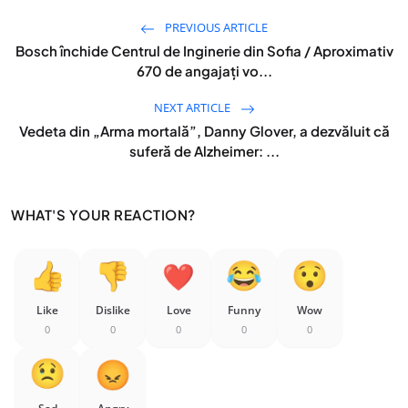
PREVIOUS ARTICLE
Bosch închide Centrul de Inginerie din Sofia / Aproximativ
670 de angajaţi vo...
NEXT ARTICLE
Vedeta din „Arma mortală”, Danny Glover, a dezvăluit că
suferă de Alzheimer: ...
WHAT'S YOUR REACTION?
Like
Dislike
Love
Funny
Wow
0
0
0
0
0