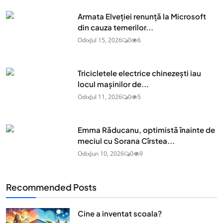
Armata Elveției renunță la Microsoft
din cauza temerilor...
Odix
Jul 15, 2026
0
6
Tricicletele electrice chinezești iau
locul mașinilor de...
Odix
Jul 11, 2026
0
5
Emma Răducanu, optimistă înainte de
meciul cu Sorana Cîrstea...
Odix
Jun 10, 2026
0
9
Recommended Posts
Cine a inventat scoala?