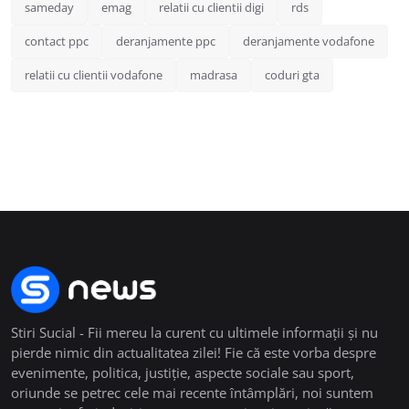
sameday
emag
relatii cu clientii digi
rds
contact ppc
deranjamente ppc
deranjamente vodafone
relatii cu clientii vodafone
madrasa
coduri gta
Stiri Sucial - Fii mereu la curent cu ultimele informații și nu
pierde nimic din actualitatea zilei! Fie că este vorba despre
evenimente, politica, justiție, aspecte sociale sau sport,
oriunde se petrec cele mai recente întâmplări, noi suntem