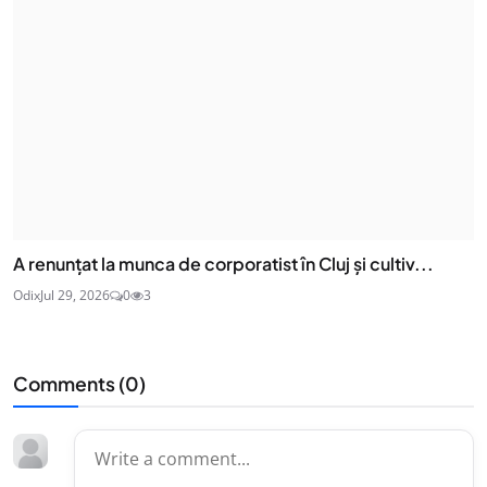
A renunțat la munca de corporatist în Cluj și cultiv...
Odix
Jul 29, 2026
0
3
Comments (
0
)