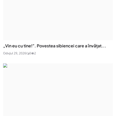
„Vin eu cu tine!”. Povestea sibiencei care a învățat...
Odix
Jul 29, 2026
0
2