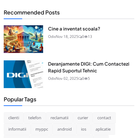
Recommended Posts
Cine a inventat scoala?
Odix
Nov 18, 2025
0
13
Deranjamente DIGI: Cum Contactezi
Rapid Suportul Tehnic
Odix
Nov 02, 2025
0
5
Popular Tags
clienti
telefon
reclamatii
curier
contact
informatii
myppc
android
ios
aplicatie