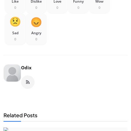
Like
Dislike
Love
Funny
Wow
0
0
0
0
0
Sad
Angry
0
0
Odix
Related Posts