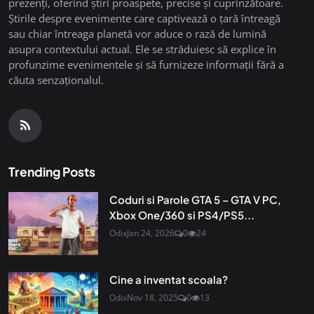
prezenți, oferind știri proaspete, precise și cuprinzătoare.
Știrile despre evenimente care captivează o țară întreagă
sau chiar întreaga planetă vor aduce o rază de lumină
asupra contextului actual. Ele se străduiesc să explice în
profunzime evenimentele și să furnizeze informații fără a
căuta senzaționalul.
Trending Posts
Coduri si Parole GTA 5 – GTA V PC,
Xbox One/360 si PS4/PS5...
Odix
Jan 24, 2026
0
24
Cine a inventat scoala?
Odix
Nov 18, 2025
0
13