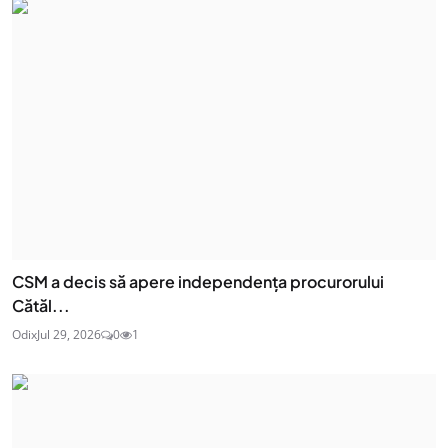
CSM a decis să apere independența procurorului
Cătăl...
Odix
Jul 29, 2026
0
1