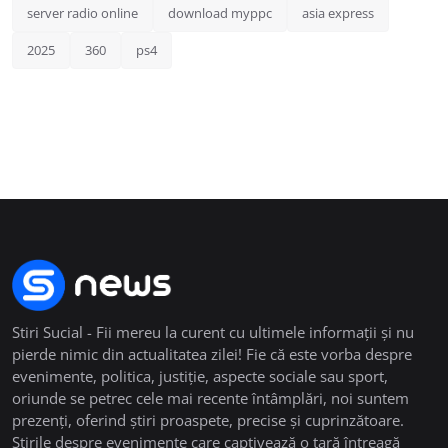
server radio online
download myppc
asia express
2025
360
ps4
Stiri Sucial - Fii mereu la curent cu ultimele informații și nu
pierde nimic din actualitatea zilei! Fie că este vorba despre
evenimente, politica, justiție, aspecte sociale sau sport,
oriunde se petrec cele mai recente întâmplări, noi suntem
prezenți, oferind știri proaspete, precise și cuprinzătoare.
Știrile despre evenimente care captivează o țară întreagă