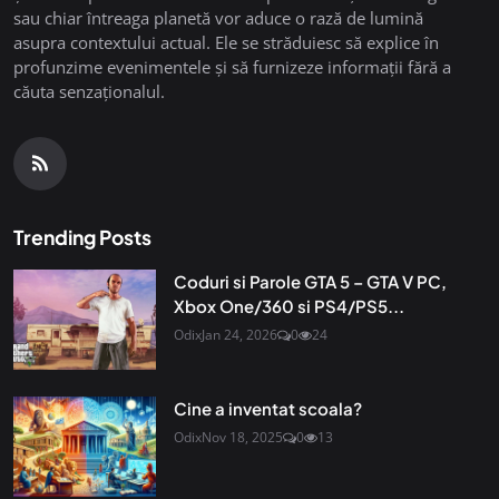
sau chiar întreaga planetă vor aduce o rază de lumină
asupra contextului actual. Ele se străduiesc să explice în
profunzime evenimentele și să furnizeze informații fără a
căuta senzaționalul.
Trending Posts
Coduri si Parole GTA 5 – GTA V PC,
Xbox One/360 si PS4/PS5...
Odix
Jan 24, 2026
0
24
Cine a inventat scoala?
Odix
Nov 18, 2025
0
13