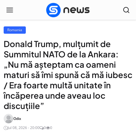
Romania
Donald Trump, mulțumit de
Summitul NATO de la Ankara:
„Nu mă așteptam ca oameni
maturi să îmi spună că mă iubesc
/ Era foarte multă unitate în
încăperea unde aveau loc
discuțiile”
Odix
Jul 08, 2026 - 20:00
0
0