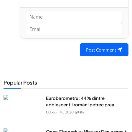
Post Comment
Popular Posts
Eurobarometru: 44% dintre
adolescenţii români petrec prea...
Odix
Jun 16, 2026
0
9
Oana Gheorghiu: Nicușor Dan a greșit