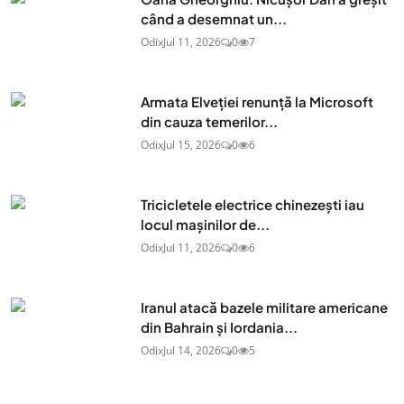
când a desemnat un...
Odix
Jul 11, 2026
0
7
Armata Elveției renunță la Microsoft
din cauza temerilor...
Odix
Jul 15, 2026
0
6
Tricicletele electrice chinezești iau
locul mașinilor de...
Odix
Jul 11, 2026
0
6
Iranul atacă bazele militare americane
din Bahrain și Iordania...
Odix
Jul 14, 2026
0
5