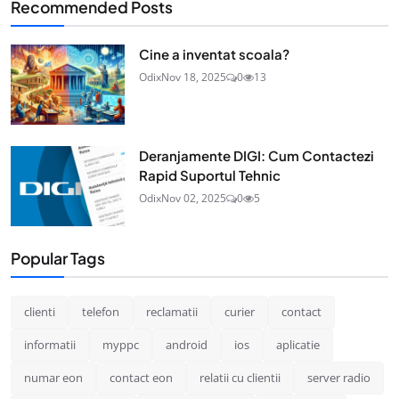
Recommended Posts
Cine a inventat scoala?
Odix
Nov 18, 2025
0
13
Deranjamente DIGI: Cum Contactezi
Rapid Suportul Tehnic
Odix
Nov 02, 2025
0
5
Popular Tags
clienti
telefon
reclamatii
curier
contact
informatii
myppc
android
ios
aplicatie
numar eon
contact eon
relatii cu clientii
server radio