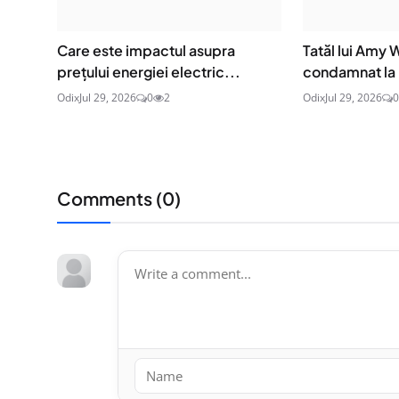
Care este impactul asupra
Tatăl lui Amy
prețului energiei electric...
condamnat la p
Odix
Jul 29, 2026
0
2
Odix
Jul 29, 2026
0
Comments (
0
)