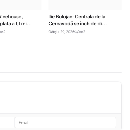
 Winehouse,
Ilie Bolojan: Centrala de la
lata a 1,1 mi...
Cernavodă se închide di...
2
Odix
Jul 29, 2026
0
2