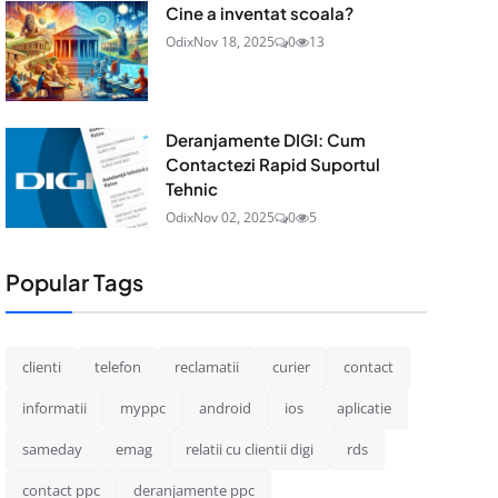
Cine a inventat scoala?
Odix
Nov 18, 2025
0
13
Deranjamente DIGI: Cum
Contactezi Rapid Suportul
Tehnic
Odix
Nov 02, 2025
0
5
Popular Tags
clienti
telefon
reclamatii
curier
contact
informatii
myppc
android
ios
aplicatie
sameday
emag
relatii cu clientii digi
rds
contact ppc
deranjamente ppc