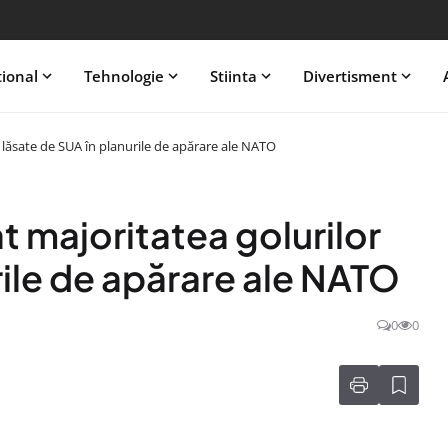
tional
Tehnologie
Stiinta
Divertisment
 lăsate de SUA în planurile de apărare ale NATO
 majoritatea golurilor
rile de apărare ale NATO
0
0