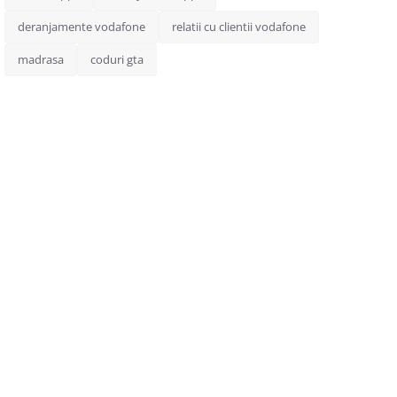
deranjamente vodafone
relatii cu clientii vodafone
madrasa
coduri gta