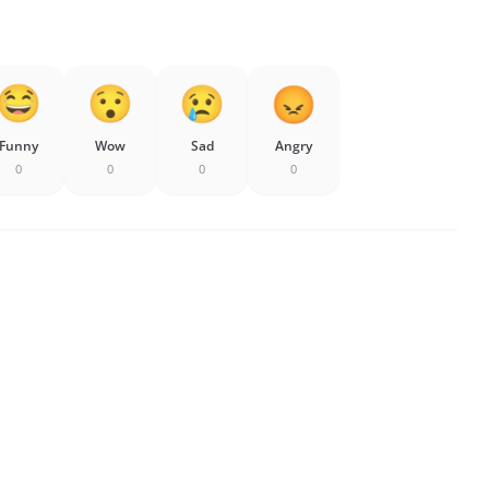
Funny
Wow
Sad
Angry
0
0
0
0