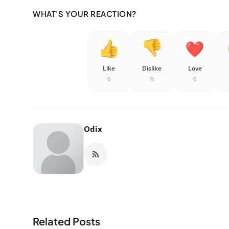
WHAT'S YOUR REACTION?
Like
Dislike
Love
0
0
0
Odix
Related Posts