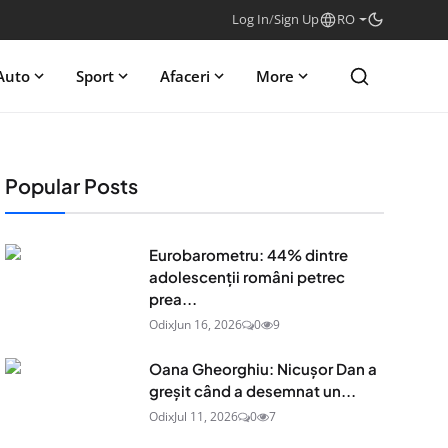
Log In
/
Sign Up
RO
Auto
Sport
Afaceri
More
Popular Posts
Eurobarometru: 44% dintre
adolescenţii români petrec
prea...
Odix
Jun 16, 2026
0
9
Oana Gheorghiu: Nicușor Dan a
greșit când a desemnat un...
Odix
Jul 11, 2026
0
7