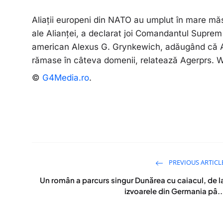
Aliaţii europeni din NATO au umplut în mare măs
ale Alianţei, a declarat joi Comandantul Suprem
american Alexus G. Grynkewich, adăugând că Al
rămase în câteva domenii, relatează Agerprs. Wa
©
G4Media.ro
.
PREVIOUS ARTICL
Un român a parcurs singur Dunărea cu caiacul, de l
izvoarele din Germania pâ..