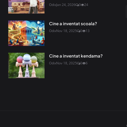
Odix
Jan 24, 2026
0
24
Cine a inventat scoala?
Odix
Nov 18, 2025
0
13
Cine a inventat kendama?
Odix
Nov 18, 2025
0
6