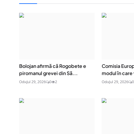
Bolojan afirmă că Rogobete e
Comisia Europ
piromanul grevei din Să...
modul în care v
Odix
Jul 29, 2026
0
2
Odix
Jul 29, 2026
0