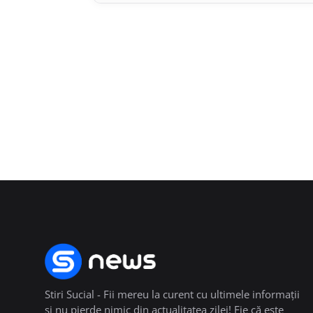
Stiri Sucial - Fii mereu la curent cu ultimele informații
și nu pierde nimic din actualitatea zilei! Fie că este