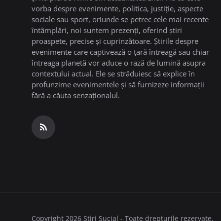
vorba despre evenimente, politica, justiție, aspecte
sociale sau sport, oriunde se petrec cele mai recente
întâmplări, noi suntem prezenți, oferind știri
proaspete, precise și cuprinzătoare. Știrile despre
evenimente care captivează o țară întreagă sau chiar
întreaga planetă vor aduce o rază de lumină asupra
contextului actual. Ele se străduiesc să explice în
profunzime evenimentele și să furnizeze informații
fără a căuta senzaționalul.
Copyright 2026 Stiri Sucial - Toate drepturile rezervate.