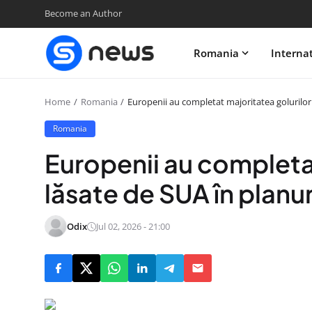
Become an Author
Romania
Interna
Home
Romania
Europenii au completat majoritatea golurilor
Romania
Europenii au completat
lăsate de SUA în planu
Odix
Jul 02, 2026 - 21:00