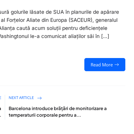
ură golurile lăsate de SUA în planurile de apărare
 al Forţelor Aliate din Europa (SACEUR), generalul
ianţa caută acum soluţii pentru deficienţele
shingtonul le-a comunicat aliaţilor săi în […]
Read More
E
NEXT ARTICLE
a
Barcelona introduce brăţări de monitorizare a
.
temperaturii corporale pentru a...