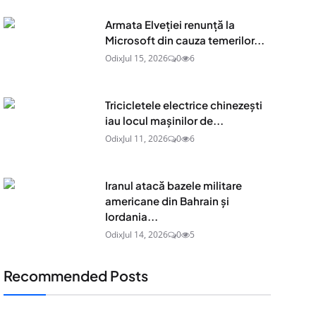
Armata Elveției renunță la
Microsoft din cauza temerilor...
Odix
Jul 15, 2026
0
6
Tricicletele electrice chinezești
iau locul mașinilor de...
Odix
Jul 11, 2026
0
6
Iranul atacă bazele militare
americane din Bahrain și
Iordania...
Odix
Jul 14, 2026
0
5
Recommended Posts