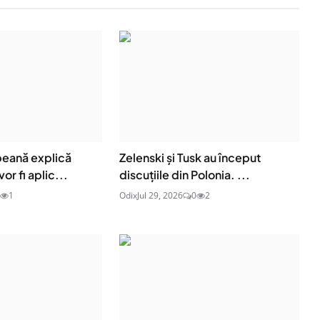
eană explică
Zelenski și Tusk au început
or fi aplic...
discuțiile din Polonia. ...
1
Odix
Jul 29, 2026
0
2