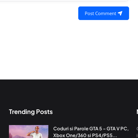
Post Comment
Trending Posts
Coduri si Parole GTA 5 – GTA V PC,
Xbox One/360 si PS4/PS5...