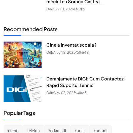
meciul cu Sorana Cîrstea...
Odix
Jun 10, 2026
0
9
Recommended Posts
Cine a inventat scoala?
Odix
Nov 18, 2025
0
13
Deranjamente DIGI: Cum Contactezi
Rapid Suportul Tehnic
Odix
Nov 02, 2025
0
5
Popular Tags
clienti
telefon
reclamatii
curier
contact