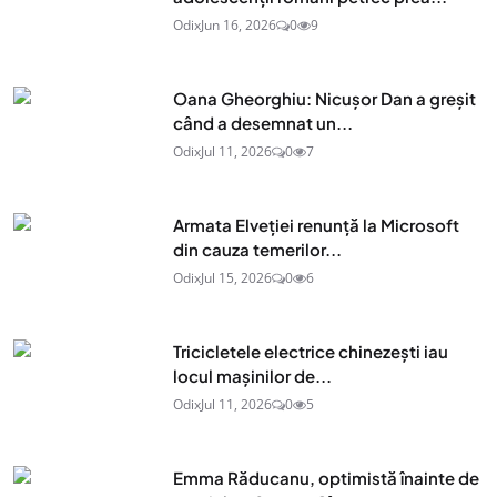
Odix
Jun 16, 2026
0
9
Oana Gheorghiu: Nicușor Dan a greșit
când a desemnat un...
Odix
Jul 11, 2026
0
7
Armata Elveției renunță la Microsoft
din cauza temerilor...
Odix
Jul 15, 2026
0
6
Tricicletele electrice chinezești iau
locul mașinilor de...
Odix
Jul 11, 2026
0
5
Emma Răducanu, optimistă înainte de