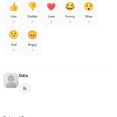
Like
Dislike
Love
Funny
Wow
0
0
0
0
0
Sad
Angry
0
0
Odix