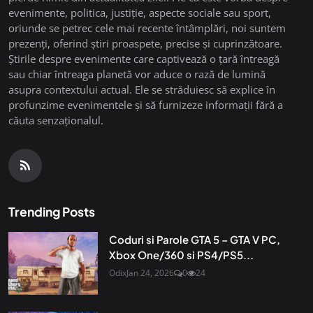
evenimente, politica, justiție, aspecte sociale sau sport,
oriunde se petrec cele mai recente întâmplări, noi suntem
prezenți, oferind știri proaspete, precise și cuprinzătoare.
Știrile despre evenimente care captivează o țară întreagă
sau chiar întreaga planetă vor aduce o rază de lumină
asupra contextului actual. Ele se străduiesc să explice în
profunzime evenimentele și să furnizeze informații fără a
căuta senzaționalul.
Trending Posts
Coduri si Parole GTA 5 – GTA V PC,
Xbox One/360 si PS4/PS5...
Odix
Jan 24, 2026
0
24