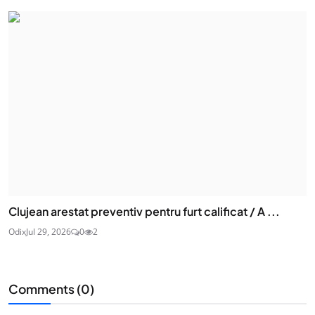
Clujean arestat preventiv pentru furt calificat / A ...
Odix
Jul 29, 2026
0
2
Comments (
0
)