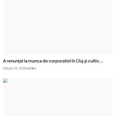
A renunțat la munca de corporatist în Cluj și cultiv...
Odix
Jul 29, 2026
0
3