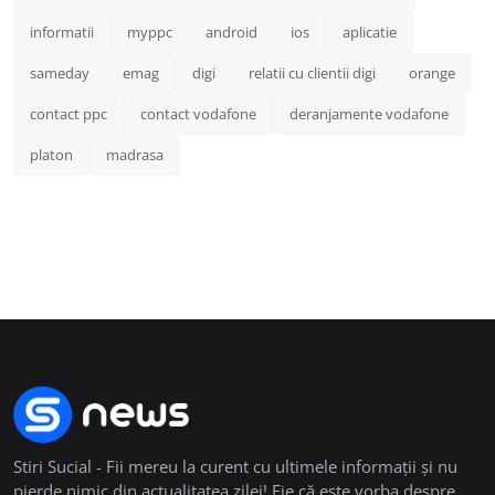
informatii
myppc
android
ios
aplicatie
sameday
emag
digi
relatii cu clientii digi
orange
contact ppc
contact vodafone
deranjamente vodafone
platon
madrasa
Stiri Sucial - Fii mereu la curent cu ultimele informații și nu
pierde nimic din actualitatea zilei! Fie că este vorba despre