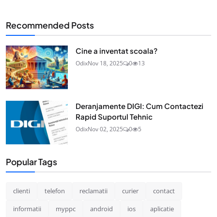
Recommended Posts
Cine a inventat scoala?
Odix
Nov 18, 2025
0
13
Deranjamente DIGI: Cum Contactezi
Rapid Suportul Tehnic
Odix
Nov 02, 2025
0
5
Popular Tags
clienti
telefon
reclamatii
curier
contact
informatii
myppc
android
ios
aplicatie