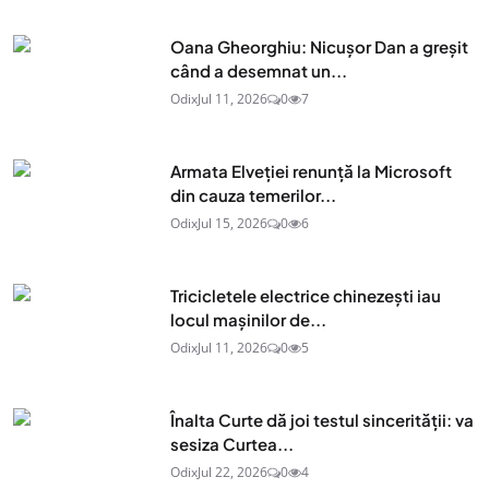
Oana Gheorghiu: Nicușor Dan a greșit
când a desemnat un...
Odix
Jul 11, 2026
0
7
Armata Elveției renunță la Microsoft
din cauza temerilor...
Odix
Jul 15, 2026
0
6
Tricicletele electrice chinezești iau
locul mașinilor de...
Odix
Jul 11, 2026
0
5
Înalta Curte dă joi testul sincerității: va
sesiza Curtea...
Odix
Jul 22, 2026
0
4