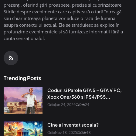
prezenți, oferind știri proaspete, precise și cuprinzătoare.
Știrile despre evenimente care captivează o țară întreagă
sau chiar întreaga planetă vor aduce o rază de lumină
asupra contextului actual. Ele se străduiesc să explice în
profunzime evenimentele și să furnizeze informații fără a
căuta senzaționalul.
Trending Posts
Coduri si Parole GTA 5 – GTA V PC,
Xbox One/360 si PS4/PS5...
Odix
Jan 24, 2026
0
24
Cine a inventat scoala?
Odix
Nov 18, 2025
0
13