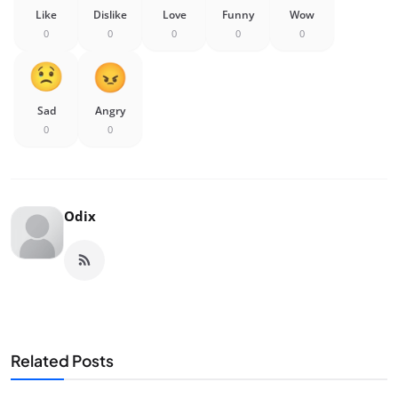
Like
Dislike
Love
Funny
Wow
0
0
0
0
0
Sad
Angry
0
0
Odix
Related Posts