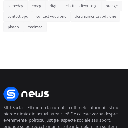
sameday
emag
digi
relatii cu clientii digi
orange
contact ppc
contact vodafone
deranjamente vodafone
platon
madrasa
Stiri Sucial - Fii mereu la curent cu ultimele informații și nu
pierde nimic din actualitatea zilei! Fie că este vorba despre
evenimente, politica, justiție, aspecte sociale sau sport,
oriunde se petrec cele mai recente întâmplări, noi suntem