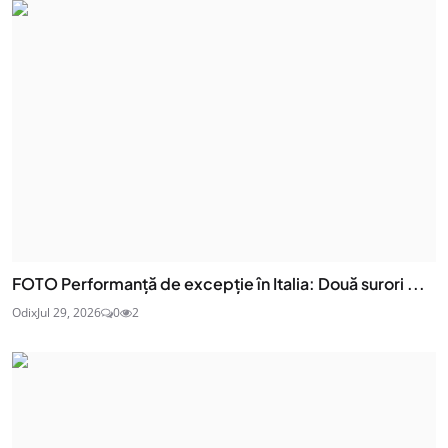
FOTO Performanță de excepție în Italia: Două surori ...
Odix
Jul 29, 2026
0
2