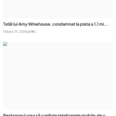
Tatăl lui Amy Winehouse, condamnat la plata a 1,1 mi...
Odix
Jul 29, 2026
0
2
Pentagonul vrea să confiște telefoanele mobile ale s...