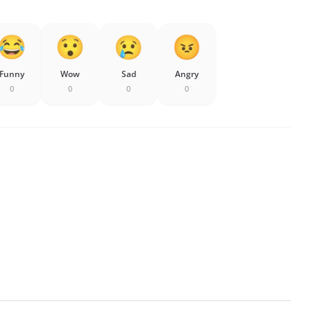
Funny
Wow
Sad
Angry
0
0
0
0