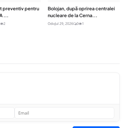
t preventiv pentru
Bolojan, după oprirea centralei
A ...
nucleare de la Cerna...
2
Odix
Jul 29, 2026
0
1