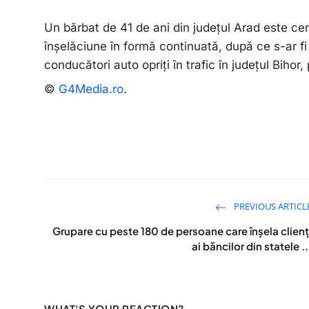
Un bărbat de 41 de ani din județul Arad este cerc
înșelăciune în formă continuată, după ce s-ar fi da
conducători auto opriți în trafic în județul Bihor
©
G4Media.ro
.
PREVIOUS ARTICL
Grupare cu peste 180 de persoane care înșela clienț
ai băncilor din statele ..
WHAT'S YOUR REACTION?