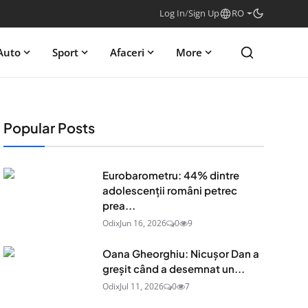
Log In
/
Sign Up
RO
Auto
Sport
Afaceri
More
Popular Posts
Eurobarometru: 44% dintre
adolescenţii români petrec
prea...
Odix
Jun 16, 2026
0
9
Oana Gheorghiu: Nicușor Dan a
greșit când a desemnat un...
Odix
Jul 11, 2026
0
7