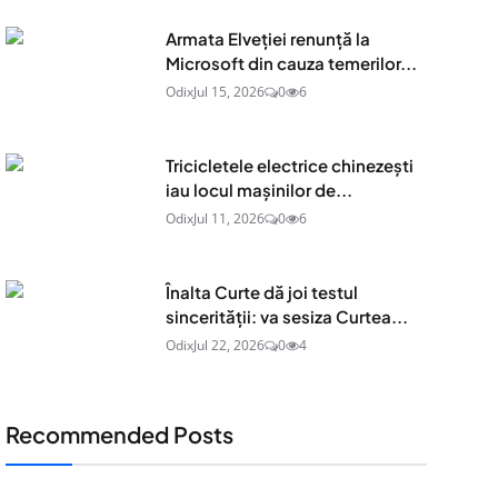
Armata Elveției renunță la
Microsoft din cauza temerilor...
Odix
Jul 15, 2026
0
6
Tricicletele electrice chinezești
iau locul mașinilor de...
Odix
Jul 11, 2026
0
6
Înalta Curte dă joi testul
sincerității: va sesiza Curtea...
Odix
Jul 22, 2026
0
4
Recommended Posts