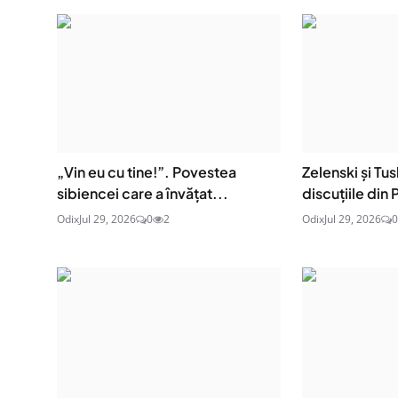
„Vin eu cu tine!”. Povestea
Zelenski și Tu
sibiencei care a învățat...
discuțiile din P
Odix
Jul 29, 2026
0
2
Odix
Jul 29, 2026
0