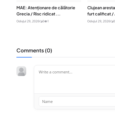
MAE: Atenţionare de călătorie
Clujean aresta
Grecia / Risc ridicat ...
furt calificat / 
Odix
Jul 29, 2026
0
1
Odix
Jul 29, 2026
0
Comments (
0
)