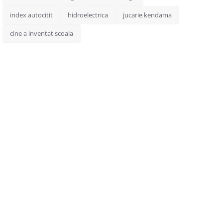
index autocitit
hidroelectrica
jucarie kendama
cine a inventat scoala