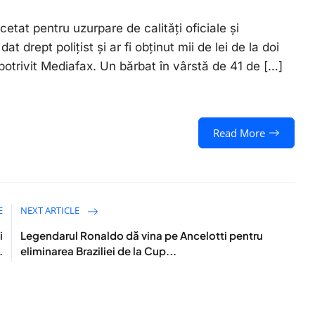
etat pentru uzurpare de calități oficiale și
t drept polițist și ar fi obținut mii de lei de la doi
, potrivit Mediafax. Un bărbat în vârstă de 41 de […]
Read More
E
NEXT ARTICLE
i
Legendarul Ronaldo dă vina pe Ancelotti pentru
.
eliminarea Braziliei de la Cup...