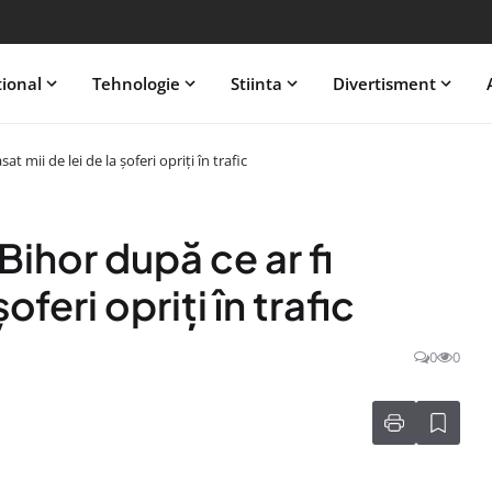
tional
Tehnologie
Stiinta
Divertisment
sat mii de lei de la șoferi opriți în trafic
 Bihor după ce ar fi
oferi opriți în trafic
0
0