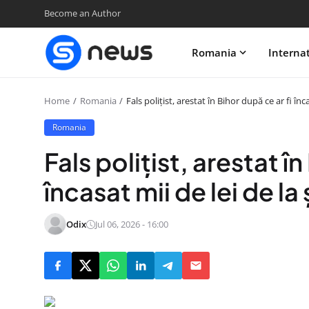
Become an Author
Romania
Interna
Home
Romania
Fals polițist, arestat în Bihor după ce ar fi înca
Romania
Fals polițist, arestat în
încasat mii de lei de la ș
Odix
Jul 06, 2026 - 16:00