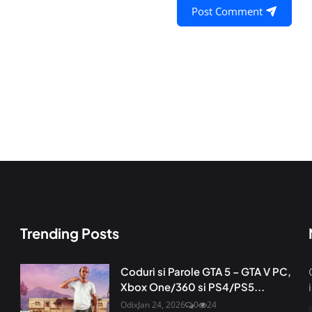
Post Comment
Trending Posts
Coduri si Parole GTA 5 – GTA V PC,
Xbox One/360 si PS4/PS5...
Odix
Jan 24, 2026
0
24