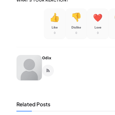
Like
Dislike
Love
0
0
0
Odix
Related Posts