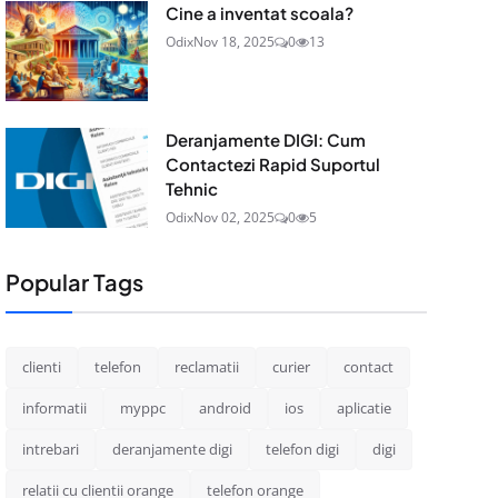
Cine a inventat scoala?
Odix
Nov 18, 2025
0
13
Deranjamente DIGI: Cum
Contactezi Rapid Suportul
Tehnic
Odix
Nov 02, 2025
0
5
Popular Tags
clienti
telefon
reclamatii
curier
contact
informatii
myppc
android
ios
aplicatie
intrebari
deranjamente digi
telefon digi
digi
relatii cu clientii orange
telefon orange