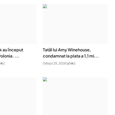
sk au început
Tatăl lui Amy Winehouse,
olonia. ...
condamnat la plata a 1,1 mi...
2
Odix
Jul 29, 2026
0
2