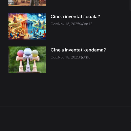
Cine a inventat scoala?
Odix
Nov 18, 2025
0
13
Cine a inventat kendama?
Odix
Nov 18, 2025
0
6