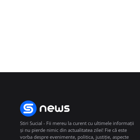
Stiri Sucial - Fii mereu la curent cu ultimele informații
și nu pierde nimic din actualitatea zilei! Fie că este
vorba despre evenimente, politica, justiție, aspecte