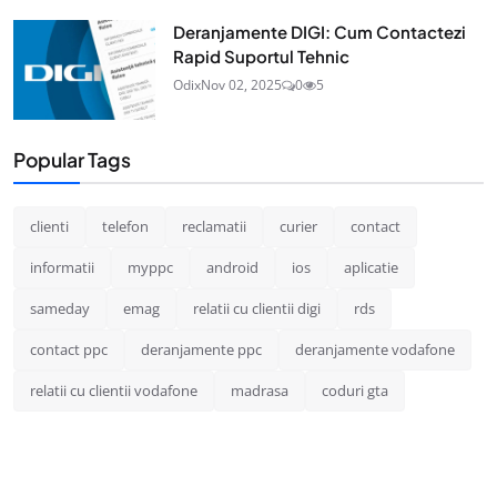
Deranjamente DIGI: Cum Contactezi
Rapid Suportul Tehnic
Odix
Nov 02, 2025
0
5
Popular Tags
clienti
telefon
reclamatii
curier
contact
informatii
myppc
android
ios
aplicatie
sameday
emag
relatii cu clientii digi
rds
contact ppc
deranjamente ppc
deranjamente vodafone
relatii cu clientii vodafone
madrasa
coduri gta