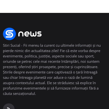
Stiri Sucial - Fii mereu la curent cu ultimele informații și nu
pierde nimic din actualitatea zilei! Fie că este vorba despre
evenimente, politica, justiție, aspecte sociale sau sport,
oriunde se petrec cele mai recente întâmplări, noi suntem
prezenți, oferind știri proaspete, precise și cuprinzătoare.
Știrile despre evenimente care captivează o țară întreagă
sau chiar întreaga planetă vor aduce o rază de lumină
asupra contextului actual. Ele se străduiesc să explice în
profunzime evenimentele și să furnizeze informații fără a
căuta senzaționalul.