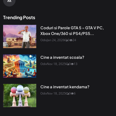
Trending Posts
Coduri si Parole GTA 5 – GTA V PC,
Xbox One/360 si PS4/PS5...
Odix
Jan 24, 2026
0
24
Cine a inventat scoala?
Odix
Nov 18, 2025
0
13
Cine a inventat kendama?
Odix
Nov 18, 2025
0
6