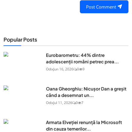
Post Comment
Popular Posts
Eurobarometru: 44% dintre
adolescenţii români petrec prea...
Odix
Jun 16, 2026
0
9
Oana Gheorghiu: Nicușor Dan a greșit
când a desemnat un...
Odix
Jul 11, 2026
0
7
Armata Elveției renunță la Microsoft
din cauza temerilor...