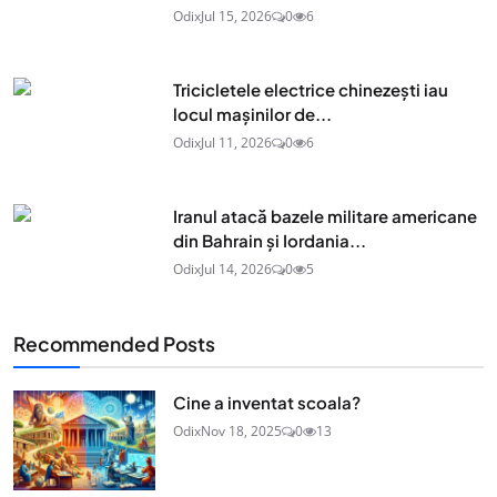
Odix
Jul 15, 2026
0
6
Tricicletele electrice chinezești iau
locul mașinilor de...
Odix
Jul 11, 2026
0
6
Iranul atacă bazele militare americane
din Bahrain și Iordania...
Odix
Jul 14, 2026
0
5
Recommended Posts
Cine a inventat scoala?
Odix
Nov 18, 2025
0
13