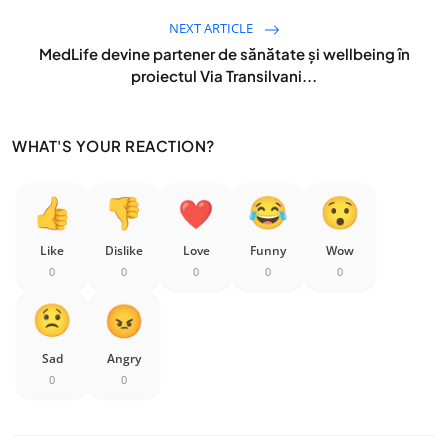
NEXT ARTICLE
MedLife devine partener de sănătate și wellbeing în
proiectul Via Transilvani...
WHAT'S YOUR REACTION?
Like
Dislike
Love
Funny
Wow
0
0
0
0
0
Sad
Angry
0
0